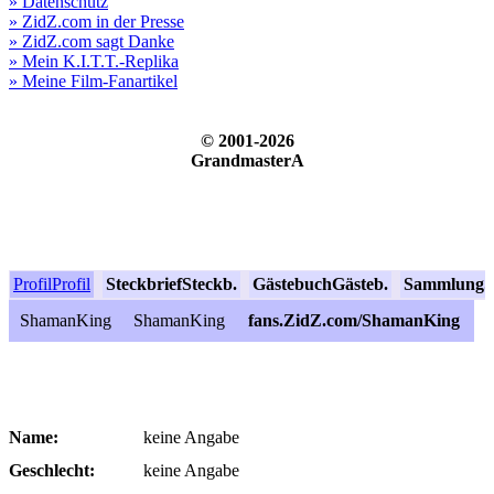
» Datenschutz
» ZidZ.com in der Presse
» ZidZ.com sagt Danke
» Mein K.I.T.T.-Replika
» Meine Film-Fanartikel
© 2001-2026
GrandmasterA
Profil
Profil
Steckbrief
Steckb.
Gästebuch
Gästeb.
Sammlung
S
ShamanKing
ShamanKing
fans.ZidZ.com/ShamanKing
Name:
keine Angabe
Geschlecht:
keine Angabe