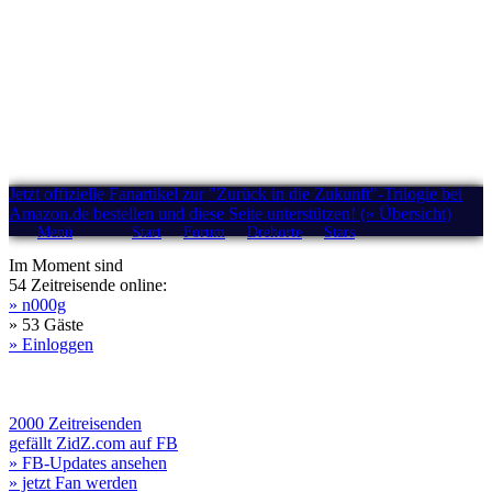
Jetzt offizielle Fanartikel zur "Zurück in die Zukunft"-Trilogie bei
Amazon.de bestellen und diese Seite unterstützen! (» Übersicht)
Menü
Start
Forum
Drehorte
Stars
Im Moment sind
54 Zeitreisende online:
» n000g
» 53 Gäste
» Einloggen
2000 Zeitreisenden
gefällt ZidZ.com auf FB
» FB-Updates ansehen
» jetzt Fan werden