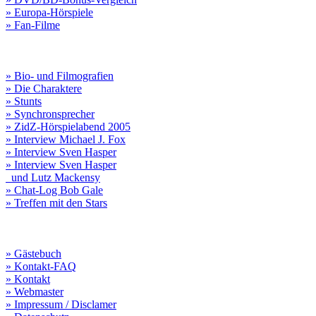
» Europa-Hörspiele
» Fan-Filme
» Bio- und Filmografien
» Die Charaktere
» Stunts
» Synchronsprecher
» ZidZ-Hörspielabend 2005
» Interview Michael J. Fox
» Interview Sven Hasper
» Interview Sven Hasper
und Lutz Mackensy
» Chat-Log Bob Gale
» Treffen mit den Stars
» Gästebuch
» Kontakt-FAQ
» Kontakt
» Webmaster
» Impressum / Disclamer