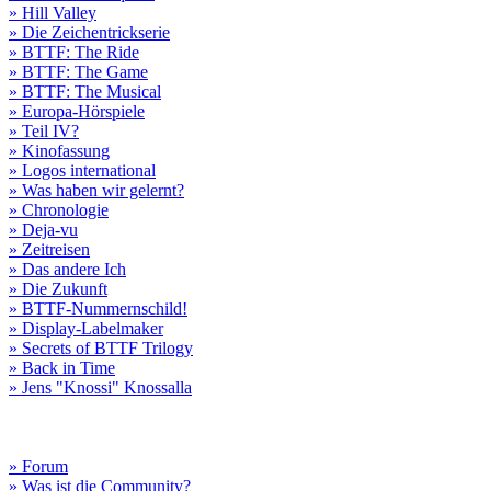
» Hill Valley
» Die Zeichentrickserie
» BTTF: The Ride
» BTTF: The Game
» BTTF: The Musical
» Europa-Hörspiele
» Teil IV?
» Kinofassung
» Logos international
» Was haben wir gelernt?
» Chronologie
» Deja-vu
» Zeitreisen
» Das andere Ich
» Die Zukunft
» BTTF-Nummernschild!
» Display-Labelmaker
» Secrets of BTTF Trilogy
» Back in Time
» Jens "Knossi" Knossalla
» Forum
» Was ist die Community?