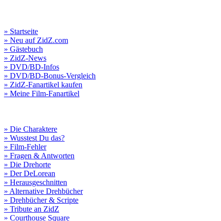
» Startseite
» Neu auf ZidZ.com
» Gästebuch
» ZidZ-News
» DVD/BD-Infos
» DVD/BD-Bonus-Vergleich
» ZidZ-Fanartikel kaufen
» Meine Film-Fanartikel
» Die Charaktere
» Wusstest Du das?
» Film-Fehler
» Fragen & Antworten
» Die Drehorte
» Der DeLorean
» Herausgeschnitten
» Alternative Drehbücher
» Drehbücher & Scripte
» Tribute an ZidZ
» Courthouse Square