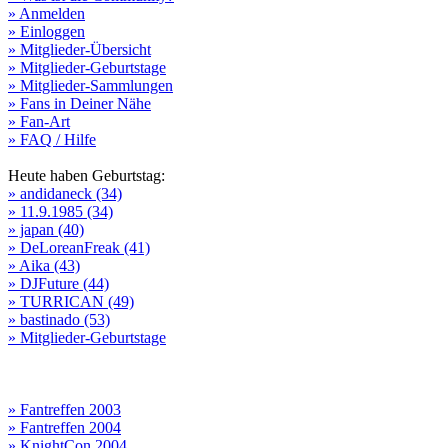
» Anmelden
» Einloggen
» Mitglieder-Übersicht
» Mitglieder-Geburtstage
» Mitglieder-Sammlungen
» Fans in Deiner Nähe
» Fan-Art
» FAQ / Hilfe
Heute haben Geburtstag:
» andidaneck (34)
» 11.9.1985 (34)
» japan (40)
» DeLoreanFreak (41)
» Aika (43)
» DJFuture (44)
» TURRICAN (49)
» bastinado (53)
» Mitglieder-Geburtstage
» Fantreffen 2003
» Fantreffen 2004
» KnightCon 2004