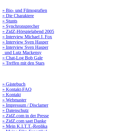
» Bio- und Filmografien
» Die Charaktere
» Stunts
» Synchronsprecher
» ZidZ-Hörspielabend 2005
» Interview Michael J. Fox
» Interview Sven Hasper
» Interview Sven Hasper
und Lutz Mackensy
» Chat-Log Bob Gale
» Treffen mit den Stars
» Gästebuch
» Kontakt-FAQ
» Kontakt
» Webmaster
» Impressum / Disclamer
» Datenschutz
» ZidZ.com in der Presse
» ZidZ.com sagt Danke
» Mein K.I.T.T.-Replika