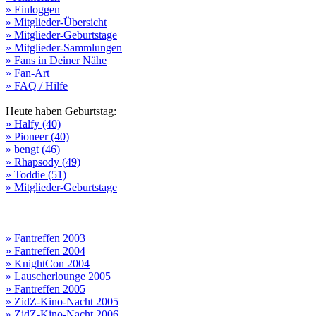
» Einloggen
» Mitglieder-Übersicht
» Mitglieder-Geburtstage
» Mitglieder-Sammlungen
» Fans in Deiner Nähe
» Fan-Art
» FAQ / Hilfe
Heute haben Geburtstag:
» Halfy (40)
» Pioneer (40)
» bengt (46)
» Rhapsody (49)
» Toddie (51)
» Mitglieder-Geburtstage
» Fantreffen 2003
» Fantreffen 2004
» KnightCon 2004
» Lauscherlounge 2005
» Fantreffen 2005
» ZidZ-Kino-Nacht 2005
» ZidZ-Kino-Nacht 2006