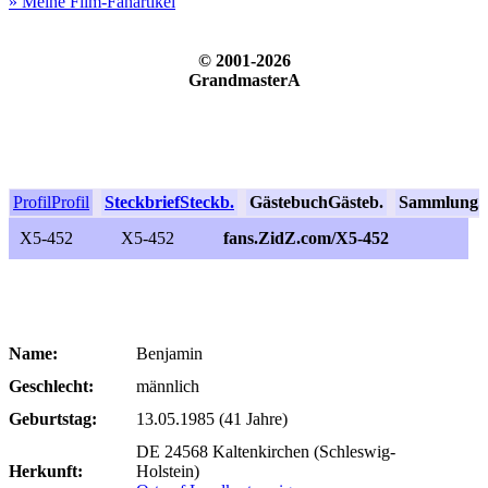
» Meine Film-Fanartikel
© 2001-2026
GrandmasterA
Profil
Profil
Steckbrief
Steckb.
Gästebuch
Gästeb.
Sammlung
S
X5-452
X5-452
fans.ZidZ.com/X5-452
Name:
Benjamin
Geschlecht:
männlich
Geburtstag:
13.05.1985 (41 Jahre)
DE 24568 Kaltenkirchen (Schleswig-
Herkunft:
Holstein)