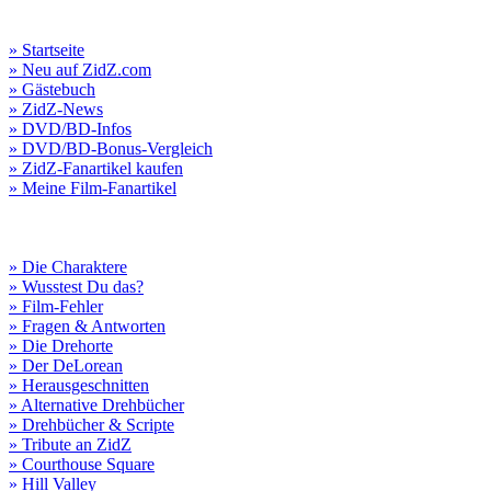
» Startseite
» Neu auf ZidZ.com
» Gästebuch
» ZidZ-News
» DVD/BD-Infos
» DVD/BD-Bonus-Vergleich
» ZidZ-Fanartikel kaufen
» Meine Film-Fanartikel
» Die Charaktere
» Wusstest Du das?
» Film-Fehler
» Fragen & Antworten
» Die Drehorte
» Der DeLorean
» Herausgeschnitten
» Alternative Drehbücher
» Drehbücher & Scripte
» Tribute an ZidZ
» Courthouse Square
» Hill Valley