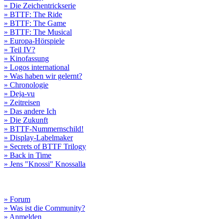
» Die Zeichentrickserie
» BTTF: The Ride
» BTTF: The Game
» BTTF: The Musical
» Europa-Hörspiele
» Teil IV?
» Kinofassung
» Logos international
» Was haben wir gelernt?
» Chronologie
» Deja-vu
» Zeitreisen
» Das andere Ich
» Die Zukunft
» BTTF-Nummernschild!
» Display-Labelmaker
» Secrets of BTTF Trilogy
» Back in Time
» Jens "Knossi" Knossalla
» Forum
» Was ist die Community?
» Anmelden