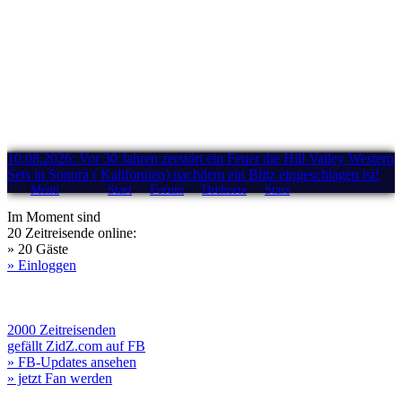
10.08.2026: Vor 30 Jahren zerstört ein Feuer die Hill Valley Western
Sets in Sonora ( Kalifornien) nachdem ein Blitz eingeschlagen ist!
Menü
Start
Forum
Drehorte
Stars
Im Moment sind
20 Zeitreisende online:
» 20 Gäste
» Einloggen
2000 Zeitreisenden
gefällt ZidZ.com auf FB
» FB-Updates ansehen
» jetzt Fan werden