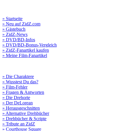
» Startseite
» Neu auf ZidZ.com
» Gästebuch
» ZidZ-News
» DVD/BD-Infos
» DVD/BD-Bonus-Vergleich
» ZidZ-Fanartikel kaufen
» Meine Film-Fanartikel
» Die Charaktere
» Wusstest Du das?
» Film-Fehler
» Fragen & Antworten
» Die Drehorte
» Der DeLorean
» Herausgeschnitten
» Alternative Drehbücher
» Drehbücher & Scripte
» Tribute an ZidZ
» Courthouse Square