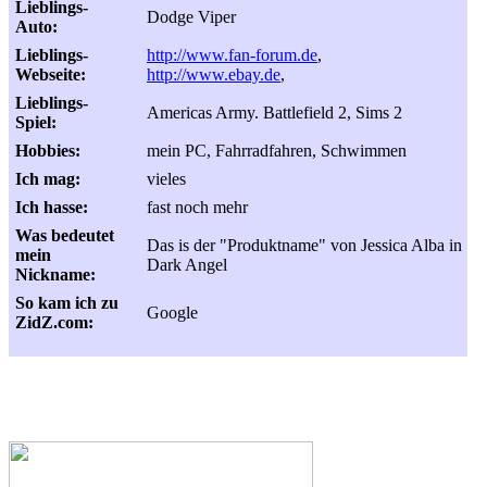
Lieblings-
Dodge Viper
Auto:
Lieblings-
http://www.fan-forum.de
,
Webseite:
http://www.ebay.de
,
Lieblings-
Americas Army. Battlefield 2, Sims 2
Spiel:
Hobbies:
mein PC, Fahrradfahren, Schwimmen
Ich mag:
vieles
Ich hasse:
fast noch mehr
Was bedeutet
Das is der "Produktname" von Jessica Alba in
mein
Dark Angel
Nickname:
So kam ich zu
Google
ZidZ.com: