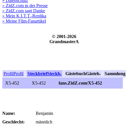
» Datenschutz
» ZidZ.com in der Presse
» ZidZ.com sagt Danke
» Mein K.I.T.T.-Replika
» Meine Film-Fanartikel
© 2001-2026
GrandmasterA
Profil
Profil
Steckbrief
Steckb.
Gästebuch
Gästeb.
Sammlung
S
X5-452
X5-452
fans.ZidZ.com/X5-452
Name:
Benjamin
Geschlecht:
männlich