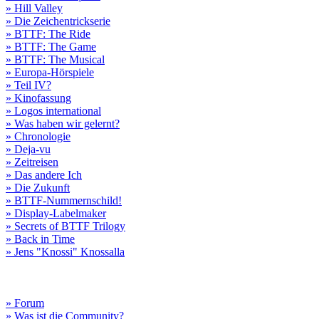
» Hill Valley
» Die Zeichentrickserie
» BTTF: The Ride
» BTTF: The Game
» BTTF: The Musical
» Europa-Hörspiele
» Teil IV?
» Kinofassung
» Logos international
» Was haben wir gelernt?
» Chronologie
» Deja-vu
» Zeitreisen
» Das andere Ich
» Die Zukunft
» BTTF-Nummernschild!
» Display-Labelmaker
» Secrets of BTTF Trilogy
» Back in Time
» Jens "Knossi" Knossalla
» Forum
» Was ist die Community?