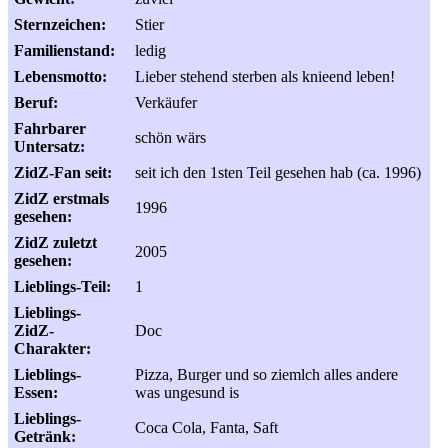
Sternzeichen:
Stier
Familienstand:
ledig
Lebensmotto:
Lieber stehend sterben als knieend leben!
Beruf:
Verkäufer
Fahrbarer
schön wärs
Untersatz:
ZidZ-Fan seit:
seit ich den 1sten Teil gesehen hab (ca. 1996)
ZidZ erstmals
1996
gesehen:
ZidZ zuletzt
2005
gesehen:
Lieblings-Teil:
1
Lieblings-
ZidZ-
Doc
Charakter:
Lieblings-
Pizza, Burger und so ziemlch alles andere
Essen:
was ungesund is
Lieblings-
Coca Cola, Fanta, Saft
Getränk: