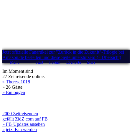
Jetzt offizielle Fanartikel zur "Zurück in die Zukunft"-Trilogie bei
Amazon.de bestellen und diese Seite unterstützen! (» Übersicht)
Menü
Start
Forum
Drehorte
Stars
Im Moment sind
27 Zeitreisende online:
» Theresa1018
» 26 Gäste
» Einloggen
2000 Zeitreisenden
gefällt ZidZ.com auf FB
» FB-Updates ansehen
» jetzt Fan werden