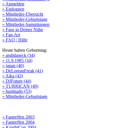
» Anmelden
» Einloggen
» Mitglieder-Übersicht
» Mitglieder-Geburtstage
» Mitglieder-Sammlungen
» Fans in Deiner Nähe
» Fan-Art
» FAQ / Hilfe
Heute haben Geburtstag:
» andidaneck (34)
» 11.9.1985 (34)
» japan (40)
» DeLoreanFreak (41)
» Aika (43)
» DJFuture (44)
» TURRICAN (49)
» bastinado (53)
» Mitglieder-Geburtstage
» Fantreffen 2003
» Fantreffen 2004
» KnightCon 2004