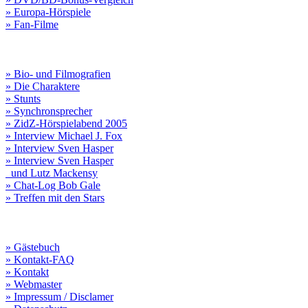
» Europa-Hörspiele
» Fan-Filme
» Bio- und Filmografien
» Die Charaktere
» Stunts
» Synchronsprecher
» ZidZ-Hörspielabend 2005
» Interview Michael J. Fox
» Interview Sven Hasper
» Interview Sven Hasper
und Lutz Mackensy
» Chat-Log Bob Gale
» Treffen mit den Stars
» Gästebuch
» Kontakt-FAQ
» Kontakt
» Webmaster
» Impressum / Disclamer