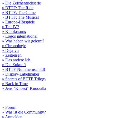
» Die Zeichentrickserie
» BTTF: The Ride
» BTTF: The Game
» BTTF: The Musical
» Europa-Hörspiele
» Teil IV?
» Kinofassung
» Logos international
» Was haben wir gelernt?
» Chronologie
» Deja-vu
» Zeitreisen
» Das andere Ich
» Die Zukunft
» BTTF-Nummernschild!
» Display-Labelmaker
» Secrets of BTTF Trilogy
» Back in Time
» Jens "Knossi" Knossalla
» Forum
» Was ist die Community?
» Anmelden