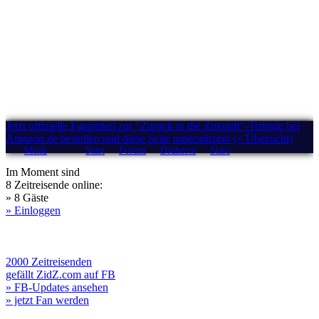
Jetzt offizielle Fanartikel zur "Zurück in die Zukunft"-Trilogie bei
Amazon.de bestellen und diese Seite unterstützen! (» Übersicht)
Menü
Start
Forum
Drehorte
Stars
Im Moment sind
8 Zeitreisende online:
» 8 Gäste
» Einloggen
2000 Zeitreisenden
gefällt ZidZ.com auf FB
» FB-Updates ansehen
» jetzt Fan werden