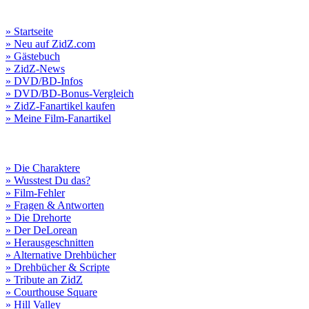
» Startseite
» Neu auf ZidZ.com
» Gästebuch
» ZidZ-News
» DVD/BD-Infos
» DVD/BD-Bonus-Vergleich
» ZidZ-Fanartikel kaufen
» Meine Film-Fanartikel
» Die Charaktere
» Wusstest Du das?
» Film-Fehler
» Fragen & Antworten
» Die Drehorte
» Der DeLorean
» Herausgeschnitten
» Alternative Drehbücher
» Drehbücher & Scripte
» Tribute an ZidZ
» Courthouse Square
» Hill Valley