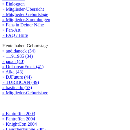
» Einloggen
» Mitglieder-Übersicht
» Mitglieder-Geburtstage
» Mitglieder-Sammlungen
» Fans in Deiner Nähe
» Fan-Art
» FAQ / Hilfe
Heute haben Geburtstag:
» andidaneck (34)
» 11.9.1985 (34)
» japan (40)
» DeLoreanFreak (41)
» Aika (43)
» DJFuture (44)
» TURRICAN (49)
» bastinado (53)
» Mitglieder-Geburtstage
» Fantreffen 2003
» Fantreffen 2004
» KnightCon 2004
» Lauscherlounge 2005