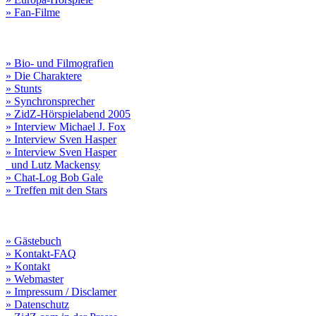
» Fan-Filme
» Bio- und Filmografien
» Die Charaktere
» Stunts
» Synchronsprecher
» ZidZ-Hörspielabend 2005
» Interview Michael J. Fox
» Interview Sven Hasper
» Interview Sven Hasper
und Lutz Mackensy
» Chat-Log Bob Gale
» Treffen mit den Stars
» Gästebuch
» Kontakt-FAQ
» Kontakt
» Webmaster
» Impressum / Disclamer
» Datenschutz