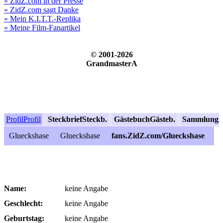
» ZidZ.com in der Presse
» ZidZ.com sagt Danke
» Mein K.I.T.T.-Replika
» Meine Film-Fanartikel
© 2001-2026
GrandmasterA
Profil
Profil
Steckbrief
Steckb.
Gästebuch
Gästeb.
Sammlung
S
Glueckshase
Glueckshase
fans.ZidZ.com/Glueckshase
Name:
keine Angabe
Geschlecht:
keine Angabe
Geburtstag:
keine Angabe