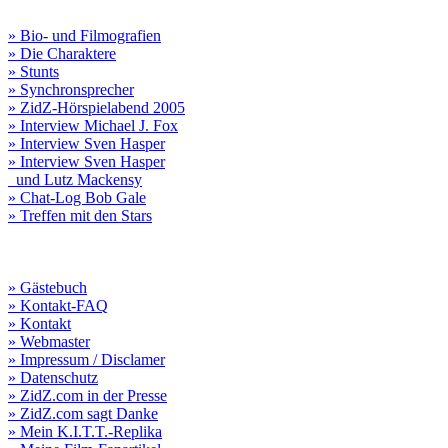
» Bio- und Filmografien
» Die Charaktere
» Stunts
» Synchronsprecher
» ZidZ-Hörspielabend 2005
» Interview Michael J. Fox
» Interview Sven Hasper
» Interview Sven Hasper
und Lutz Mackensy
» Chat-Log Bob Gale
» Treffen mit den Stars
» Gästebuch
» Kontakt-FAQ
» Kontakt
» Webmaster
» Impressum / Disclamer
» Datenschutz
» ZidZ.com in der Presse
» ZidZ.com sagt Danke
» Mein K.I.T.T.-Replika