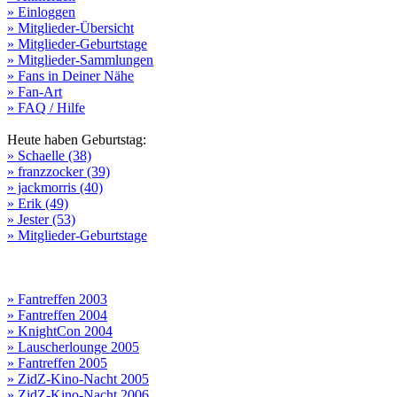
» Einloggen
» Mitglieder-Übersicht
» Mitglieder-Geburtstage
» Mitglieder-Sammlungen
» Fans in Deiner Nähe
» Fan-Art
» FAQ / Hilfe
Heute haben Geburtstag:
» Schaelle (38)
» franzzocker (39)
» jackmorris (40)
» Erik (49)
» Jester (53)
» Mitglieder-Geburtstage
» Fantreffen 2003
» Fantreffen 2004
» KnightCon 2004
» Lauscherlounge 2005
» Fantreffen 2005
» ZidZ-Kino-Nacht 2005
» ZidZ-Kino-Nacht 2006