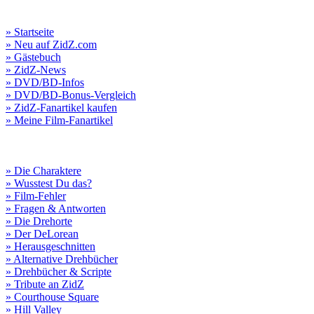
» Startseite
» Neu auf ZidZ.com
» Gästebuch
» ZidZ-News
» DVD/BD-Infos
» DVD/BD-Bonus-Vergleich
» ZidZ-Fanartikel kaufen
» Meine Film-Fanartikel
» Die Charaktere
» Wusstest Du das?
» Film-Fehler
» Fragen & Antworten
» Die Drehorte
» Der DeLorean
» Herausgeschnitten
» Alternative Drehbücher
» Drehbücher & Scripte
» Tribute an ZidZ
» Courthouse Square
» Hill Valley