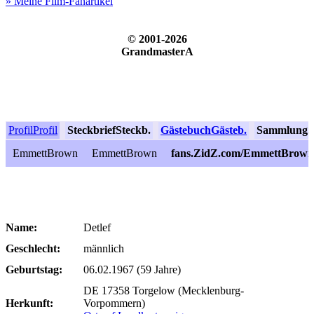
» Meine Film-Fanartikel
© 2001-2026
GrandmasterA
Profil
Profil
Steckbrief
Steckb.
Gästebuch
Gästeb.
Sammlung
S
EmmettBrown
EmmettBrown
fans.ZidZ.com/EmmettBrown
Name:
Detlef
Geschlecht:
männlich
Geburtstag:
06.02.1967 (59 Jahre)
DE 17358 Torgelow (Mecklenburg-
Herkunft:
Vorpommern)