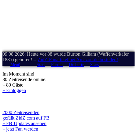
09.08.2026: Heute vor 88 wurde Burton Gilliam (Waffenverkäfer
1885) geboren! --
ZidZ-Fanartikel bei Amazon.de bestellen!
Menü
Start
Forum
Drehorte
Stars
Im Moment sind
80 Zeitreisende online:
» 80 Gäste
» Einloggen
2000 Zeitreisenden
gefällt ZidZ.com auf FB
» FB-Updates ansehen
» jetzt Fan werden