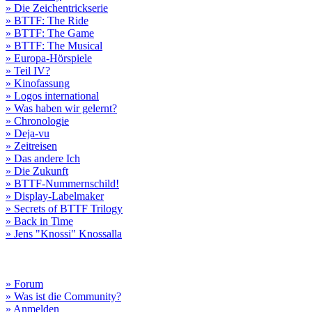
» Die Zeichentrickserie
» BTTF: The Ride
» BTTF: The Game
» BTTF: The Musical
» Europa-Hörspiele
» Teil IV?
» Kinofassung
» Logos international
» Was haben wir gelernt?
» Chronologie
» Deja-vu
» Zeitreisen
» Das andere Ich
» Die Zukunft
» BTTF-Nummernschild!
» Display-Labelmaker
» Secrets of BTTF Trilogy
» Back in Time
» Jens "Knossi" Knossalla
» Forum
» Was ist die Community?
» Anmelden