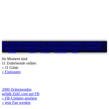
Jetzt offizielle Fanartikel zur "Zurück in die Zukunft"-Trilogie bei
Amazon.de bestellen und diese Seite unterstützen! (» Übersicht)
Menü
Start
Forum
Drehorte
Stars
Im Moment sind
11 Zeitreisende online:
» 11 Gäste
» Einloggen
2000 Zeitreisenden
gefällt ZidZ.com auf FB
» FB-Updates ansehen
» jetzt Fan werden