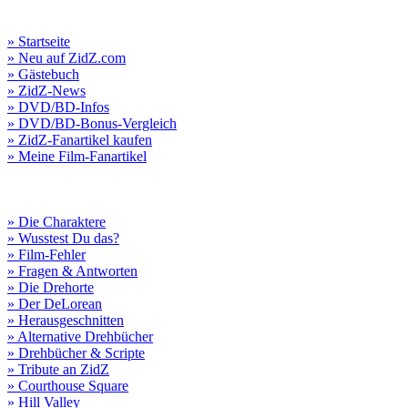
» Startseite
» Neu auf ZidZ.com
» Gästebuch
» ZidZ-News
» DVD/BD-Infos
» DVD/BD-Bonus-Vergleich
» ZidZ-Fanartikel kaufen
» Meine Film-Fanartikel
» Die Charaktere
» Wusstest Du das?
» Film-Fehler
» Fragen & Antworten
» Die Drehorte
» Der DeLorean
» Herausgeschnitten
» Alternative Drehbücher
» Drehbücher & Scripte
» Tribute an ZidZ
» Courthouse Square
» Hill Valley