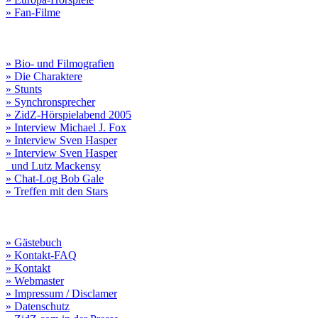
» Fan-Filme
» Bio- und Filmografien
» Die Charaktere
» Stunts
» Synchronsprecher
» ZidZ-Hörspielabend 2005
» Interview Michael J. Fox
» Interview Sven Hasper
» Interview Sven Hasper
und Lutz Mackensy
» Chat-Log Bob Gale
» Treffen mit den Stars
» Gästebuch
» Kontakt-FAQ
» Kontakt
» Webmaster
» Impressum / Disclamer
» Datenschutz