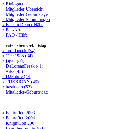
» Einloggen
» Mitglieder-Übersicht
» Mitglieder-Geburtstage
» Mitglieder-Sammlungen
» Fans in Deiner Nähe
» Fan-Art
» FAQ / Hilfe
Heute haben Geburtstag:
» andidaneck (34)
» 11.9.1985 (34)
» japan (40)
» DeLoreanFreak (41)
» Aika (43)
» DJFuture (44)
» TURRICAN (49)
» bastinado (53)
» Mitglieder-Geburtstage
» Fantreffen 2003
» Fantreffen 2004
» KnightCon 2004
» Lauscherlounge 2005