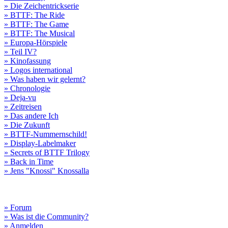
» Die Zeichentrickserie
» BTTF: The Ride
» BTTF: The Game
» BTTF: The Musical
» Europa-Hörspiele
» Teil IV?
» Kinofassung
» Logos international
» Was haben wir gelernt?
» Chronologie
» Deja-vu
» Zeitreisen
» Das andere Ich
» Die Zukunft
» BTTF-Nummernschild!
» Display-Labelmaker
» Secrets of BTTF Trilogy
» Back in Time
» Jens "Knossi" Knossalla
» Forum
» Was ist die Community?
» Anmelden