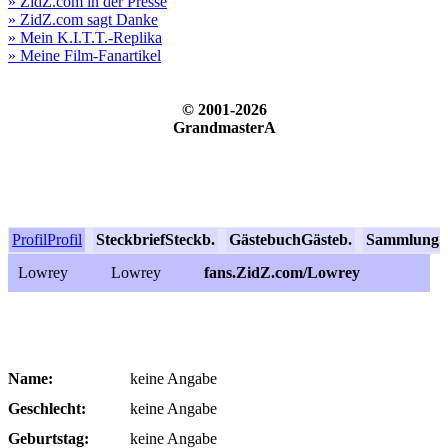
» ZidZ.com in der Presse
» ZidZ.com sagt Danke
» Mein K.I.T.T.-Replika
» Meine Film-Fanartikel
© 2001-2026
GrandmasterA
Profil
Profil
Steckbrief
Steckb.
Gästebuch
Gästeb.
Sammlung
S
Lowrey
Lowrey
fans.ZidZ.com/Lowrey
Name:
keine Angabe
Geschlecht:
keine Angabe
Geburtstag:
keine Angabe