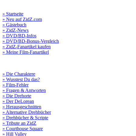
» Startseite
» Neu auf ZidZ.com
» Gästebuch
» ZidZ-News
» DVD/BD-Infos
» DVD/BD-Bonus-Vergleich
» ZidZ-Fanartikel kaufen
» Meine Film-Fanartikel
» Die Charaktere
» Wusstest Du das?
» Film-Fehler
» Fragen & Antworten
» Die Drehorte
» Der DeLorean
» Herausgeschnitten
» Alternative Drehbücher
» Drehbücher & Scripte
» Tribute an ZidZ
» Courthouse Square
» Hill Valley