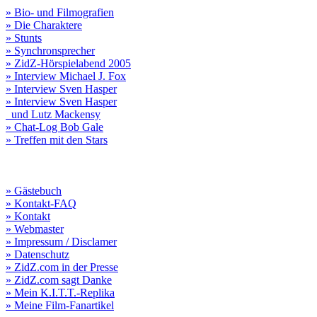
» Bio- und Filmografien
» Die Charaktere
» Stunts
» Synchronsprecher
» ZidZ-Hörspielabend 2005
» Interview Michael J. Fox
» Interview Sven Hasper
» Interview Sven Hasper
und Lutz Mackensy
» Chat-Log Bob Gale
» Treffen mit den Stars
» Gästebuch
» Kontakt-FAQ
» Kontakt
» Webmaster
» Impressum / Disclamer
» Datenschutz
» ZidZ.com in der Presse
» ZidZ.com sagt Danke
» Mein K.I.T.T.-Replika
» Meine Film-Fanartikel