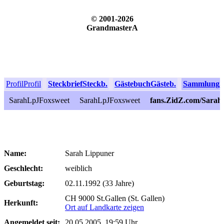
© 2001-2026
GrandmasterA
Profil
Profil
Steckbrief
Steckb.
Gästebuch
Gästeb.
Sammlung
S
SarahLpJFoxsweet
SarahLpJFoxsweet
fans.ZidZ.com/Sara
Name:
Sarah Lippuner
Geschlecht:
weiblich
Geburtstag:
02.11.1992 (33 Jahre)
CH 9000 St.Gallen (St. Gallen)
Herkunft:
Ort auf Landkarte zeigen
Angemeldet seit:
20.05.2005, 19:59 Uhr