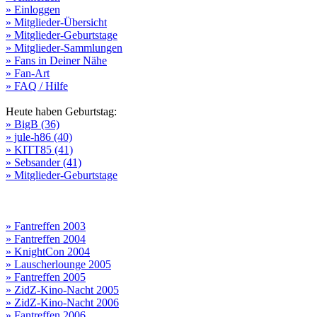
» Einloggen
» Mitglieder-Übersicht
» Mitglieder-Geburtstage
» Mitglieder-Sammlungen
» Fans in Deiner Nähe
» Fan-Art
» FAQ / Hilfe
Heute haben Geburtstag:
» BigB (36)
» jule-h86 (40)
» KITT85 (41)
» Sebsander (41)
» Mitglieder-Geburtstage
» Fantreffen 2003
» Fantreffen 2004
» KnightCon 2004
» Lauscherlounge 2005
» Fantreffen 2005
» ZidZ-Kino-Nacht 2005
» ZidZ-Kino-Nacht 2006
» Fantreffen 2006