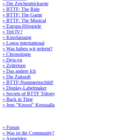
» Die Zeichentrickserie
» BTTF: The Ride
» BTTF: The Game
» BTTF: The Musical
» Europa-Hörspiele
» Teil IV?
» Kinofassung
» Logos international
» Was haben wir gelernt?
» Chronologie
» Deja-vu
» Zeitreisen
» Das andere Ich
» Die Zukunft
» BTTF-Nummernschild!
» Display-Labelmaker
» Secrets of BTTF Trilogy
» Back in Time
» Jens "Knossi" Knossalla
» Forum
» Was ist die Community?
» Anmelden