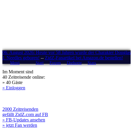
06. August 2026: Heute vor 58 Jahren wurde der Charakter Douglas
J. Needles geboren!
--
ZidZ-Fanartikel bei Amazon.de bestellen!
Menü
Start
Forum
Drehorte
Stars
Im Moment sind
40 Zeitreisende online:
» 40 Gäste
» Einloggen
2000 Zeitreisenden
gefällt ZidZ.com auf FB
» FB-Updates ansehen
» jetzt Fan werden