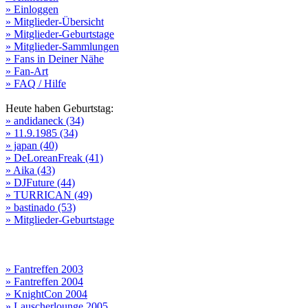
» Einloggen
» Mitglieder-Übersicht
» Mitglieder-Geburtstage
» Mitglieder-Sammlungen
» Fans in Deiner Nähe
» Fan-Art
» FAQ / Hilfe
Heute haben Geburtstag:
» andidaneck (34)
» 11.9.1985 (34)
» japan (40)
» DeLoreanFreak (41)
» Aika (43)
» DJFuture (44)
» TURRICAN (49)
» bastinado (53)
» Mitglieder-Geburtstage
» Fantreffen 2003
» Fantreffen 2004
» KnightCon 2004
» Lauscherlounge 2005