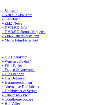
» Startseite
» Neu auf ZidZ.com
» Gästebuch
» ZidZ-News
» DVD/BD-Infos
» DVD/BD-Bonus-Vergleich
» ZidZ-Fanartikel kaufen
» Meine Film-Fanartikel
» Die Charaktere
» Wusstest Du das?
» Film-Fehler
» Fragen & Antworten
» Die Drehorte
» Der DeLorean
» Herausgeschnitten
» Alternative Drehbücher
» Drehbücher & Scripte
» Tribute an ZidZ
» Courthouse Square
» Hill Valley