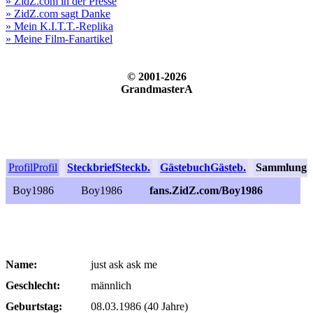
» ZidZ.com in der Presse
» ZidZ.com sagt Danke
» Mein K.I.T.T.-Replika
» Meine Film-Fanartikel
© 2001-2026
GrandmasterA
Profil
Profil
Steckbrief
Steckb.
Gästebuch
Gästeb.
Sammlung
S
Boy1986
Boy1986
fans.ZidZ.com/Boy1986
Name:
just ask ask me
Geschlecht:
männlich
Geburtstag:
08.03.1986 (40 Jahre)