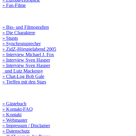
» Fan-Filme
» Bio- und Filmografien
» Die Charaktere
» Stunts
» Synchronsprecher
» ZidZ-Hörspielabend 2005
» Interview Michael J. Fox
» Interview Sven Hasper
» Interview Sven Hasper
und Lutz Mackensy
» Chat-Log Bob Gale
» Treffen mit den Stars
» Gästebuch
» Kontakt-FAQ
» Kontakt
» Webmaster
» Impressum / Disclamer
» Datenschutz