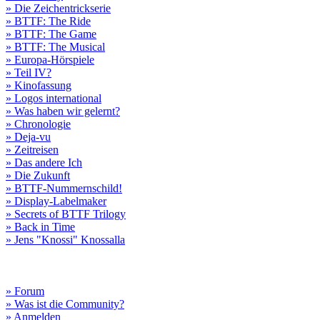
» Die Zeichentrickserie
» BTTF: The Ride
» BTTF: The Game
» BTTF: The Musical
» Europa-Hörspiele
» Teil IV?
» Kinofassung
» Logos international
» Was haben wir gelernt?
» Chronologie
» Deja-vu
» Zeitreisen
» Das andere Ich
» Die Zukunft
» BTTF-Nummernschild!
» Display-Labelmaker
» Secrets of BTTF Trilogy
» Back in Time
» Jens "Knossi" Knossalla
» Forum
» Was ist die Community?
» Anmelden