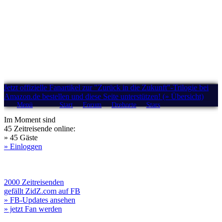
Jetzt offizielle Fanartikel zur "Zurück in die Zukunft"-Trilogie bei
Amazon.de bestellen und diese Seite unterstützen! (» Übersicht)
Menü
Start
Forum
Drehorte
Stars
Im Moment sind
45 Zeitreisende online:
» 45 Gäste
» Einloggen
2000 Zeitreisenden
gefällt ZidZ.com auf FB
» FB-Updates ansehen
» jetzt Fan werden