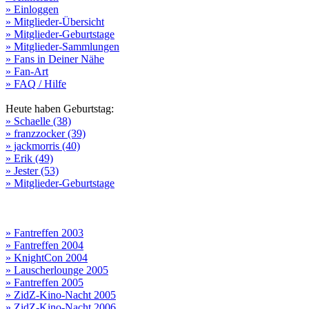
» Einloggen
» Mitglieder-Übersicht
» Mitglieder-Geburtstage
» Mitglieder-Sammlungen
» Fans in Deiner Nähe
» Fan-Art
» FAQ / Hilfe
Heute haben Geburtstag:
» Schaelle (38)
» franzzocker (39)
» jackmorris (40)
» Erik (49)
» Jester (53)
» Mitglieder-Geburtstage
» Fantreffen 2003
» Fantreffen 2004
» KnightCon 2004
» Lauscherlounge 2005
» Fantreffen 2005
» ZidZ-Kino-Nacht 2005
» ZidZ-Kino-Nacht 2006