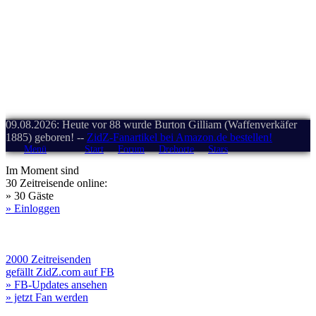
09.08.2026: Heute vor 88 wurde Burton Gilliam (Waffenverkäfer
1885) geboren! --
ZidZ-Fanartikel bei Amazon.de bestellen!
Menü
Start
Forum
Drehorte
Stars
Im Moment sind
30 Zeitreisende online:
» 30 Gäste
» Einloggen
2000 Zeitreisenden
gefällt ZidZ.com auf FB
» FB-Updates ansehen
» jetzt Fan werden