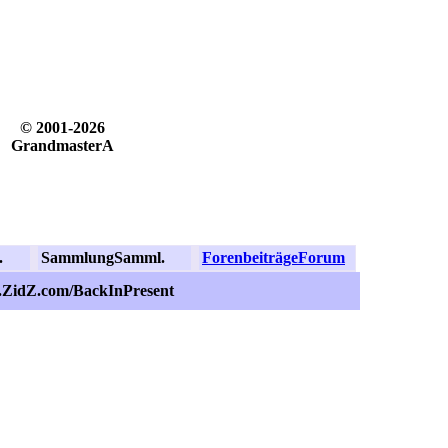
© 2001-2026
GrandmasterA
.
Sammlung
Samml.
Forenbeiträge
Forum
s.ZidZ.com/BackInPresent