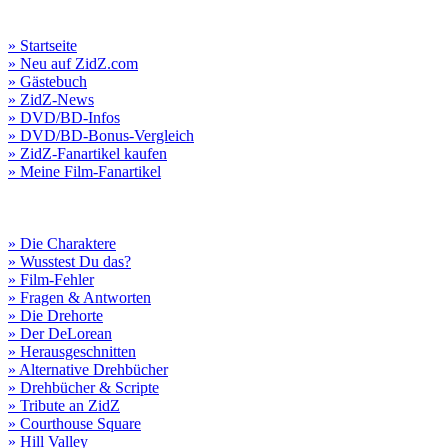
» Startseite
» Neu auf ZidZ.com
» Gästebuch
» ZidZ-News
» DVD/BD-Infos
» DVD/BD-Bonus-Vergleich
» ZidZ-Fanartikel kaufen
» Meine Film-Fanartikel
» Die Charaktere
» Wusstest Du das?
» Film-Fehler
» Fragen & Antworten
» Die Drehorte
» Der DeLorean
» Herausgeschnitten
» Alternative Drehbücher
» Drehbücher & Scripte
» Tribute an ZidZ
» Courthouse Square
» Hill Valley