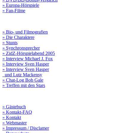
» Europa-Hörspiele
» Fan-Filme
» Bio- und Filmografien
» Die Charaktere
» Stunts
» Synchronsprecher
» ZidZ-Hörspielabend 2005
» Interview Michael J. Fox
» Interview Sven Hasper
» Interview Sven Hasper
und Lutz Mackensy
» Chat-Log Bob Gale
» Treffen mit den Stars
» Gästebuch
» Kontakt-FAQ
» Kontakt
» Webmaster
» Impressum / Disclamer