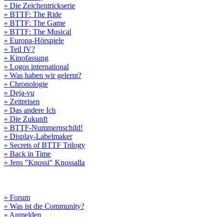
» Die Zeichentrickserie
» BTTF: The Ride
» BTTF: The Game
» BTTF: The Musical
» Europa-Hörspiele
» Teil IV?
» Kinofassung
» Logos international
» Was haben wir gelernt?
» Chronologie
» Deja-vu
» Zeitreisen
» Das andere Ich
» Die Zukunft
» BTTF-Nummernschild!
» Display-Labelmaker
» Secrets of BTTF Trilogy
» Back in Time
» Jens "Knossi" Knossalla
» Forum
» Was ist die Community?
» Anmelden