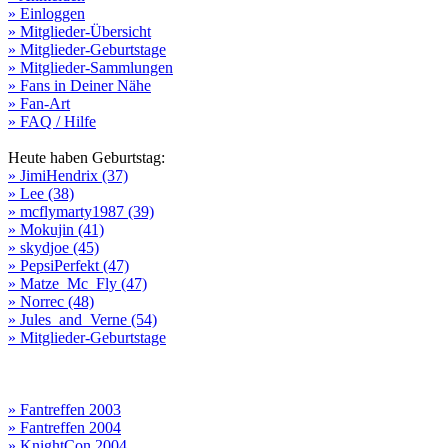
» Einloggen
» Mitglieder-Übersicht
» Mitglieder-Geburtstage
» Mitglieder-Sammlungen
» Fans in Deiner Nähe
» Fan-Art
» FAQ / Hilfe
Heute haben Geburtstag:
» JimiHendrix (37)
» Lee (38)
» mcflymarty1987 (39)
» Mokujin (41)
» skydjoe (45)
» PepsiPerfekt (47)
» Matze_Mc_Fly (47)
» Norrec (48)
» Jules_and_Verne (54)
» Mitglieder-Geburtstage
» Fantreffen 2003
» Fantreffen 2004
» KnightCon 2004