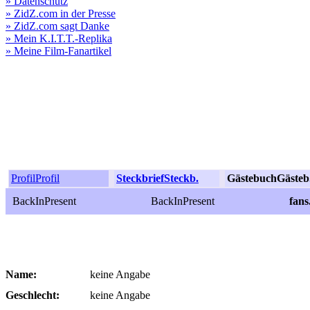
» Datenschutz
» ZidZ.com in der Presse
» ZidZ.com sagt Danke
» Mein K.I.T.T.-Replika
» Meine Film-Fanartikel
Profil
Profil
Steckbrief
Steckb.
Gästebuch
Gästeb
BackInPresent
BackInPresent
fan
Name:
keine Angabe
Geschlecht:
keine Angabe