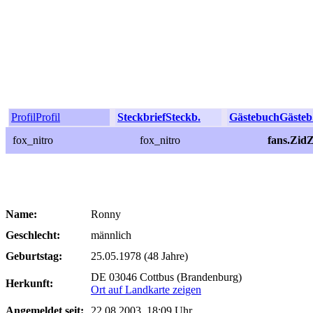
Profil
Profil
Steckbrief
Steckb.
Gästebuch
Gästeb
fox_nitro
fox_nitro
fans.ZidZ
Name:
Ronny
Geschlecht:
männlich
Geburtstag:
25.05.1978 (48 Jahre)
DE 03046 Cottbus (Brandenburg)
Herkunft:
Ort auf Landkarte zeigen
Angemeldet seit:
22.08.2003, 18:09 Uhr