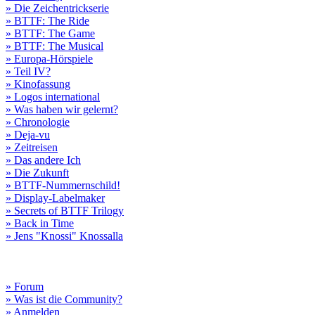
» Die Zeichentrickserie
» BTTF: The Ride
» BTTF: The Game
» BTTF: The Musical
» Europa-Hörspiele
» Teil IV?
» Kinofassung
» Logos international
» Was haben wir gelernt?
» Chronologie
» Deja-vu
» Zeitreisen
» Das andere Ich
» Die Zukunft
» BTTF-Nummernschild!
» Display-Labelmaker
» Secrets of BTTF Trilogy
» Back in Time
» Jens "Knossi" Knossalla
» Forum
» Was ist die Community?
» Anmelden