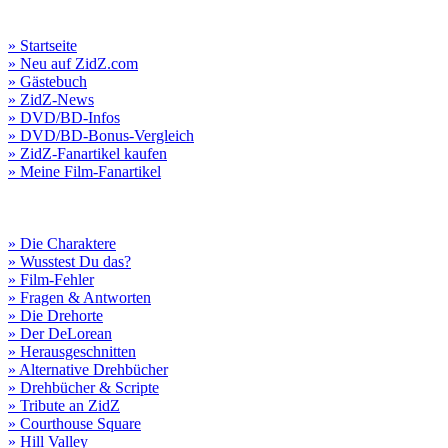
» Startseite
» Neu auf ZidZ.com
» Gästebuch
» ZidZ-News
» DVD/BD-Infos
» DVD/BD-Bonus-Vergleich
» ZidZ-Fanartikel kaufen
» Meine Film-Fanartikel
» Die Charaktere
» Wusstest Du das?
» Film-Fehler
» Fragen & Antworten
» Die Drehorte
» Der DeLorean
» Herausgeschnitten
» Alternative Drehbücher
» Drehbücher & Scripte
» Tribute an ZidZ
» Courthouse Square
» Hill Valley