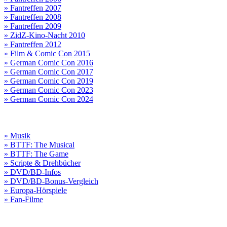
» Fantreffen 2007
» Fantreffen 2008
» Fantreffen 2009
» ZidZ-Kino-Nacht 2010
» Fantreffen 2012
» Film & Comic Con 2015
» German Comic Con 2016
» German Comic Con 2017
» German Comic Con 2019
» German Comic Con 2023
» German Comic Con 2024
» Musik
» BTTF: The Musical
» BTTF: The Game
» Scripte & Drehbücher
» DVD/BD-Infos
» DVD/BD-Bonus-Vergleich
» Europa-Hörspiele
» Fan-Filme