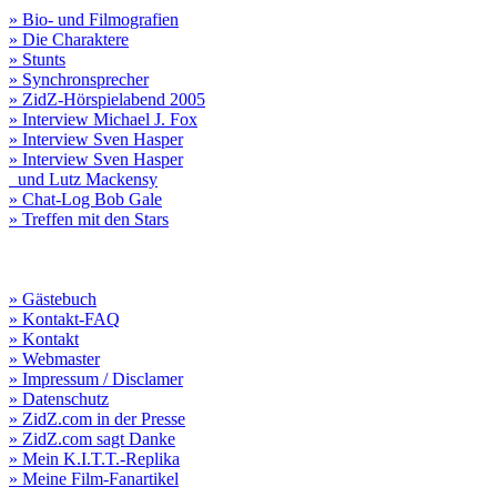
» Bio- und Filmografien
» Die Charaktere
» Stunts
» Synchronsprecher
» ZidZ-Hörspielabend 2005
» Interview Michael J. Fox
» Interview Sven Hasper
» Interview Sven Hasper
und Lutz Mackensy
» Chat-Log Bob Gale
» Treffen mit den Stars
» Gästebuch
» Kontakt-FAQ
» Kontakt
» Webmaster
» Impressum / Disclamer
» Datenschutz
» ZidZ.com in der Presse
» ZidZ.com sagt Danke
» Mein K.I.T.T.-Replika
» Meine Film-Fanartikel