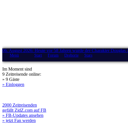
06. August 2026: Heute vor 58 Jahren wurde der Charakter Douglas 
Menü
Start
Forum
Drehorte
Stars
Im Moment sind
9 Zeitreisende online:
» 9 Gäste
» Einloggen
2000 Zeitreisenden
gefällt ZidZ.com auf FB
» FB-Updates ansehen
» jetzt Fan werden