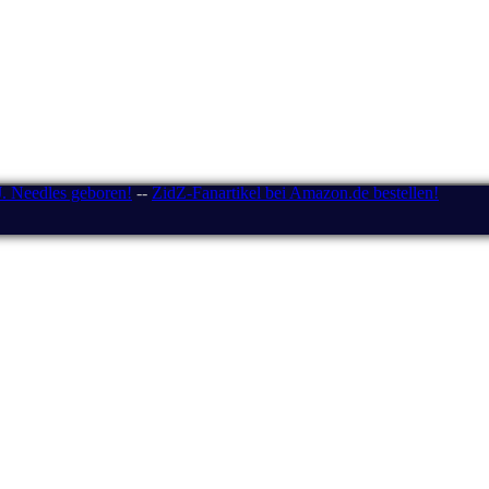
J. Needles geboren!
--
ZidZ-Fanartikel bei Amazon.de bestellen!