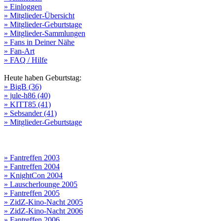
» Einloggen
» Mitglieder-Übersicht
» Mitglieder-Geburtstage
» Mitglieder-Sammlungen
» Fans in Deiner Nähe
» Fan-Art
» FAQ / Hilfe
Heute haben Geburtstag:
» BigB (36)
» jule-h86 (40)
» KITT85 (41)
» Sebsander (41)
» Mitglieder-Geburtstage
» Fantreffen 2003
» Fantreffen 2004
» KnightCon 2004
» Lauscherlounge 2005
» Fantreffen 2005
» ZidZ-Kino-Nacht 2005
» ZidZ-Kino-Nacht 2006
» Fantreffen 2006