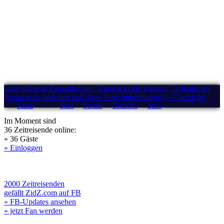
Jetzt offizielle Fanartikel zur "Zurück in die Zukunft"-Trilogie bei
Amazon.de bestellen und diese Seite unterstützen! (» Übersicht)
Menü
Start
Forum
Drehorte
Stars
Im Moment sind
36 Zeitreisende online:
» 36 Gäste
» Einloggen
2000 Zeitreisenden
gefällt ZidZ.com auf FB
» FB-Updates ansehen
» jetzt Fan werden