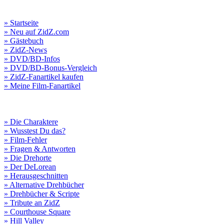
» Startseite
» Neu auf ZidZ.com
» Gästebuch
» ZidZ-News
» DVD/BD-Infos
» DVD/BD-Bonus-Vergleich
» ZidZ-Fanartikel kaufen
» Meine Film-Fanartikel
» Die Charaktere
» Wusstest Du das?
» Film-Fehler
» Fragen & Antworten
» Die Drehorte
» Der DeLorean
» Herausgeschnitten
» Alternative Drehbücher
» Drehbücher & Scripte
» Tribute an ZidZ
» Courthouse Square
» Hill Valley