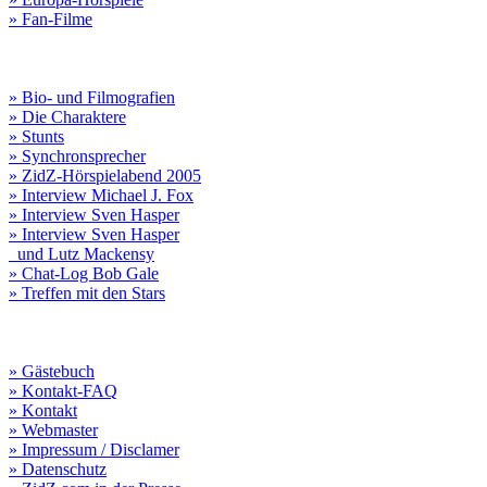
» Fan-Filme
» Bio- und Filmografien
» Die Charaktere
» Stunts
» Synchronsprecher
» ZidZ-Hörspielabend 2005
» Interview Michael J. Fox
» Interview Sven Hasper
» Interview Sven Hasper
und Lutz Mackensy
» Chat-Log Bob Gale
» Treffen mit den Stars
» Gästebuch
» Kontakt-FAQ
» Kontakt
» Webmaster
» Impressum / Disclamer
» Datenschutz