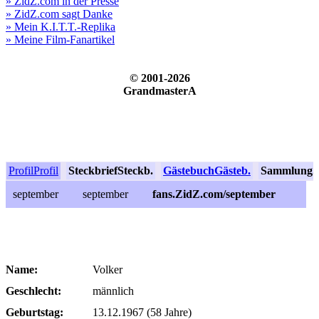
» ZidZ.com in der Presse
» ZidZ.com sagt Danke
» Mein K.I.T.T.-Replika
» Meine Film-Fanartikel
© 2001-2026
GrandmasterA
Profil
Profil
Steckbrief
Steckb.
Gästebuch
Gästeb.
Sammlung
S
september
september
fans.ZidZ.com/september
Name:
Volker
Geschlecht:
männlich
Geburtstag:
13.12.1967 (58 Jahre)