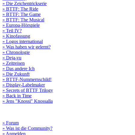
» Die Zeichentrickserie
» BTTF: The Ride
» BTTF: The Game
» BTTF: The Musical
» Europa-Hörspiele
» Teil IV?
» Kinofassung
» Logos international
» Was haben wir gelernt?
» Chronologie
» Deja-vu
» Zeitreisen
» Das andere Ich
» Die Zukunft
» BTTF-Nummernschild!
» Display-Labelmaker
» Secrets of BTTF Trilogy
» Back in Time
» Jens "Knossi" Knossalla
» Forum
» Was ist die Community?
» Anmelden