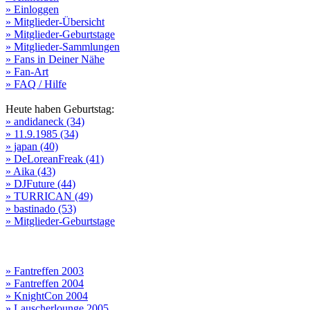
» Einloggen
» Mitglieder-Übersicht
» Mitglieder-Geburtstage
» Mitglieder-Sammlungen
» Fans in Deiner Nähe
» Fan-Art
» FAQ / Hilfe
Heute haben Geburtstag:
» andidaneck (34)
» 11.9.1985 (34)
» japan (40)
» DeLoreanFreak (41)
» Aika (43)
» DJFuture (44)
» TURRICAN (49)
» bastinado (53)
» Mitglieder-Geburtstage
» Fantreffen 2003
» Fantreffen 2004
» KnightCon 2004
» Lauscherlounge 2005