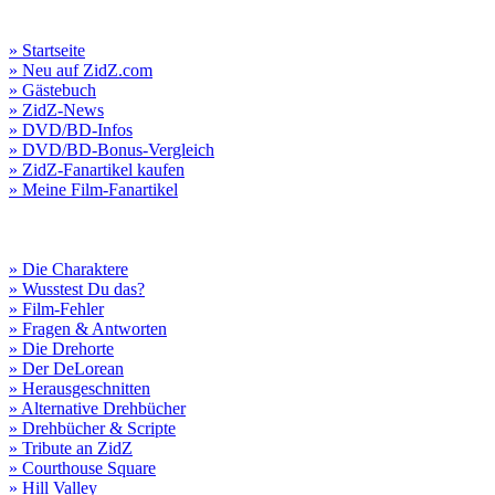
» Startseite
» Neu auf ZidZ.com
» Gästebuch
» ZidZ-News
» DVD/BD-Infos
» DVD/BD-Bonus-Vergleich
» ZidZ-Fanartikel kaufen
» Meine Film-Fanartikel
» Die Charaktere
» Wusstest Du das?
» Film-Fehler
» Fragen & Antworten
» Die Drehorte
» Der DeLorean
» Herausgeschnitten
» Alternative Drehbücher
» Drehbücher & Scripte
» Tribute an ZidZ
» Courthouse Square
» Hill Valley