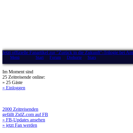
Jetzt offizielle Fanartikel zur "Zurück in die Zukunft"-Trilogie bei A
Menü
Start
Forum
Drehorte
Stars
Im Moment sind
25 Zeitreisende online:
» 25 Gäste
» Einloggen
2000 Zeitreisenden
gefällt ZidZ.com auf FB
» FB-Updates ansehen
» jetzt Fan werden