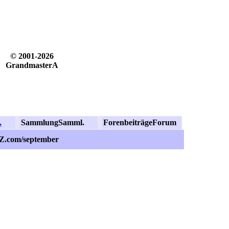
© 2001-2026
GrandmasterA
.
Sammlung
Samml.
Forenbeiträge
Forum
dZ.com/september