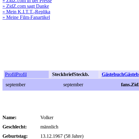
» ZidZ.com in der Presse
» ZidZ.com sagt Danke
» Mein K.I.T.T.-Replika
» Meine Film-Fanartikel
Profil
Profil
Steckbrief
Steckb.
Gästebuch
Gästeb
september
september
fans.Zi
Name:
Volker
Geschlecht:
männlich
Geburtstag:
13.12.1967 (58 Jahre)