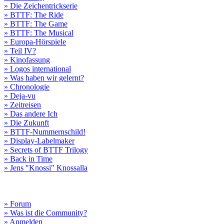
» Die Zeichentrickserie
» BTTF: The Ride
» BTTF: The Game
» BTTF: The Musical
» Europa-Hörspiele
» Teil IV?
» Kinofassung
» Logos international
» Was haben wir gelernt?
» Chronologie
» Deja-vu
» Zeitreisen
» Das andere Ich
» Die Zukunft
» BTTF-Nummernschild!
» Display-Labelmaker
» Secrets of BTTF Trilogy
» Back in Time
» Jens "Knossi" Knossalla
» Forum
» Was ist die Community?
» Anmelden