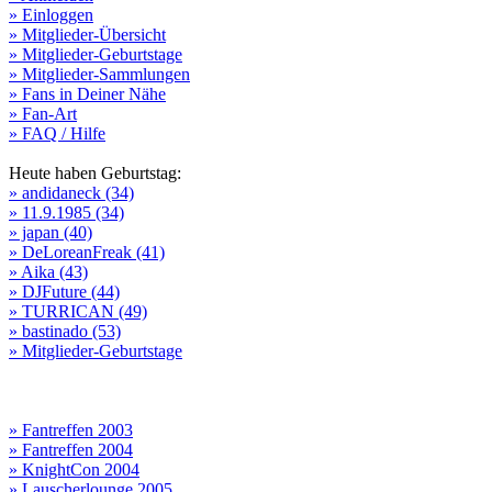
» Einloggen
» Mitglieder-Übersicht
» Mitglieder-Geburtstage
» Mitglieder-Sammlungen
» Fans in Deiner Nähe
» Fan-Art
» FAQ / Hilfe
Heute haben Geburtstag:
» andidaneck (34)
» 11.9.1985 (34)
» japan (40)
» DeLoreanFreak (41)
» Aika (43)
» DJFuture (44)
» TURRICAN (49)
» bastinado (53)
» Mitglieder-Geburtstage
» Fantreffen 2003
» Fantreffen 2004
» KnightCon 2004
» Lauscherlounge 2005