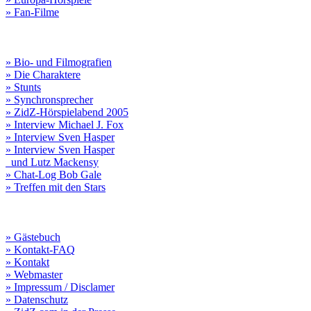
» Fan-Filme
» Bio- und Filmografien
» Die Charaktere
» Stunts
» Synchronsprecher
» ZidZ-Hörspielabend 2005
» Interview Michael J. Fox
» Interview Sven Hasper
» Interview Sven Hasper
und Lutz Mackensy
» Chat-Log Bob Gale
» Treffen mit den Stars
» Gästebuch
» Kontakt-FAQ
» Kontakt
» Webmaster
» Impressum / Disclamer
» Datenschutz