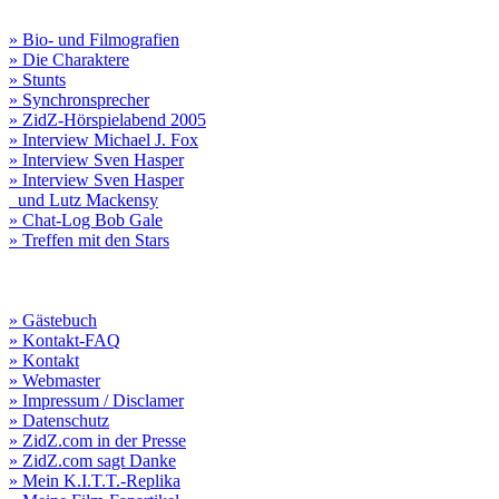
» Bio- und Filmografien
» Die Charaktere
» Stunts
» Synchronsprecher
» ZidZ-Hörspielabend 2005
» Interview Michael J. Fox
» Interview Sven Hasper
» Interview Sven Hasper
und Lutz Mackensy
» Chat-Log Bob Gale
» Treffen mit den Stars
» Gästebuch
» Kontakt-FAQ
» Kontakt
» Webmaster
» Impressum / Disclamer
» Datenschutz
» ZidZ.com in der Presse
» ZidZ.com sagt Danke
» Mein K.I.T.T.-Replika