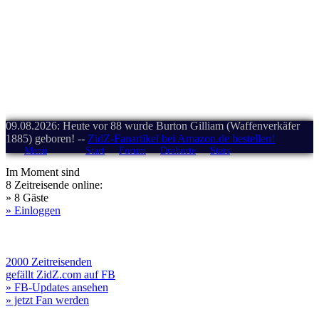
09.08.2026: Heute vor 88 wurde Burton Gilliam (Waffenverkäfer
1885) geboren! --
ZidZ-Fanartikel bei Amazon.de bestellen!
Menü
Start
Forum
Drehorte
Stars
Im Moment sind
8 Zeitreisende online:
» 8 Gäste
» Einloggen
2000 Zeitreisenden
gefällt ZidZ.com auf FB
» FB-Updates ansehen
» jetzt Fan werden