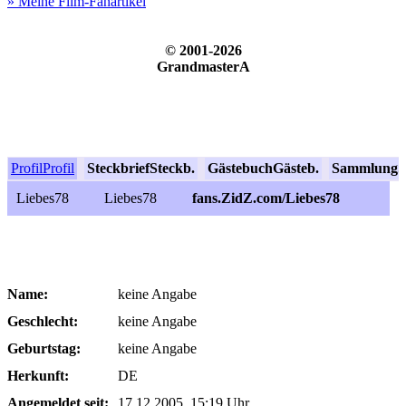
» Meine Film-Fanartikel
© 2001-2026
GrandmasterA
Profil
Profil
Steckbrief
Steckb.
Gästebuch
Gästeb.
Sammlung
S
Liebes78
Liebes78
fans.ZidZ.com/Liebes78
Name:
keine Angabe
Geschlecht:
keine Angabe
Geburtstag:
keine Angabe
Herkunft:
DE
Angemeldet seit:
17.12.2005, 15:19 Uhr