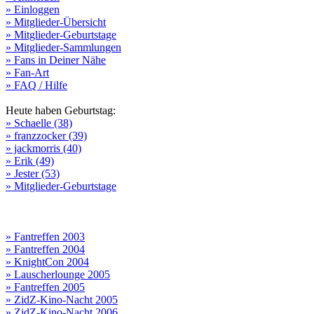
» Einloggen
» Mitglieder-Übersicht
» Mitglieder-Geburtstage
» Mitglieder-Sammlungen
» Fans in Deiner Nähe
» Fan-Art
» FAQ / Hilfe
Heute haben Geburtstag:
» Schaelle (38)
» franzzocker (39)
» jackmorris (40)
» Erik (49)
» Jester (53)
» Mitglieder-Geburtstage
» Fantreffen 2003
» Fantreffen 2004
» KnightCon 2004
» Lauscherlounge 2005
» Fantreffen 2005
» ZidZ-Kino-Nacht 2005
» ZidZ-Kino-Nacht 2006