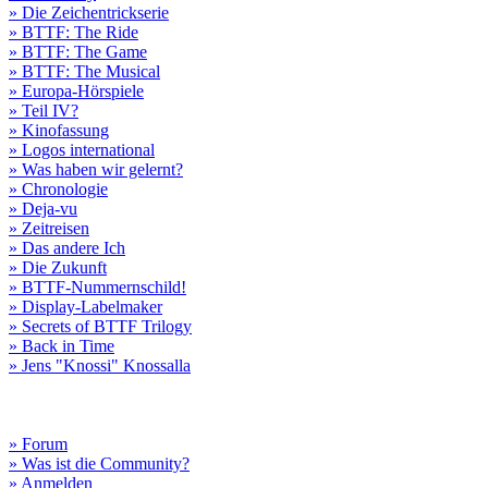
» Die Zeichentrickserie
» BTTF: The Ride
» BTTF: The Game
» BTTF: The Musical
» Europa-Hörspiele
» Teil IV?
» Kinofassung
» Logos international
» Was haben wir gelernt?
» Chronologie
» Deja-vu
» Zeitreisen
» Das andere Ich
» Die Zukunft
» BTTF-Nummernschild!
» Display-Labelmaker
» Secrets of BTTF Trilogy
» Back in Time
» Jens "Knossi" Knossalla
» Forum
» Was ist die Community?
» Anmelden