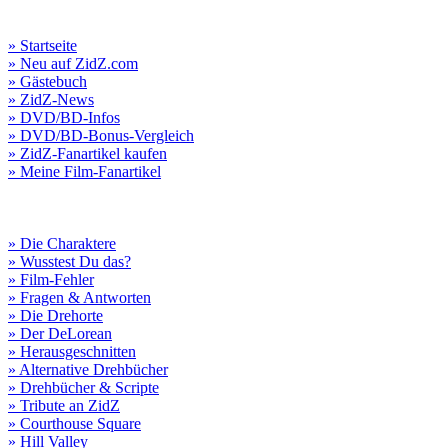
» Startseite
» Neu auf ZidZ.com
» Gästebuch
» ZidZ-News
» DVD/BD-Infos
» DVD/BD-Bonus-Vergleich
» ZidZ-Fanartikel kaufen
» Meine Film-Fanartikel
» Die Charaktere
» Wusstest Du das?
» Film-Fehler
» Fragen & Antworten
» Die Drehorte
» Der DeLorean
» Herausgeschnitten
» Alternative Drehbücher
» Drehbücher & Scripte
» Tribute an ZidZ
» Courthouse Square
» Hill Valley