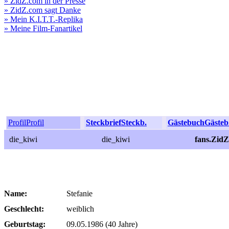
» ZidZ.com in der Presse
» ZidZ.com sagt Danke
» Mein K.I.T.T.-Replika
» Meine Film-Fanartikel
Profil
Profil
Steckbrief
Steckb.
Gästebuch
Gästeb
die_kiwi
die_kiwi
fans.ZidZ
Name:
Stefanie
Geschlecht:
weiblich
Geburtstag:
09.05.1986 (40 Jahre)