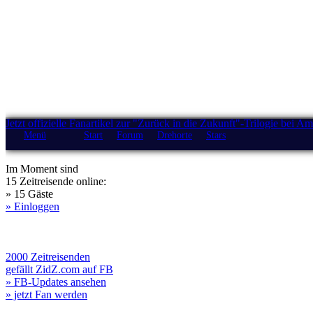
Jetzt offizielle Fanartikel zur "Zurück in die Zukunft"-Trilogie bei A
Menü
Start
Forum
Drehorte
Stars
Im Moment sind
15 Zeitreisende online:
» 15 Gäste
» Einloggen
2000 Zeitreisenden
gefällt ZidZ.com auf FB
» FB-Updates ansehen
» jetzt Fan werden