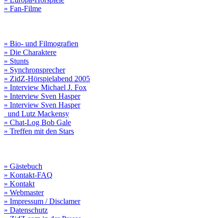
» Fan-Filme
» Bio- und Filmografien
» Die Charaktere
» Stunts
» Synchronsprecher
» ZidZ-Hörspielabend 2005
» Interview Michael J. Fox
» Interview Sven Hasper
» Interview Sven Hasper
und Lutz Mackensy
» Chat-Log Bob Gale
» Treffen mit den Stars
» Gästebuch
» Kontakt-FAQ
» Kontakt
» Webmaster
» Impressum / Disclamer
» Datenschutz