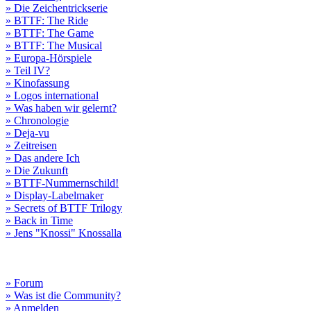
» Die Zeichentrickserie
» BTTF: The Ride
» BTTF: The Game
» BTTF: The Musical
» Europa-Hörspiele
» Teil IV?
» Kinofassung
» Logos international
» Was haben wir gelernt?
» Chronologie
» Deja-vu
» Zeitreisen
» Das andere Ich
» Die Zukunft
» BTTF-Nummernschild!
» Display-Labelmaker
» Secrets of BTTF Trilogy
» Back in Time
» Jens "Knossi" Knossalla
» Forum
» Was ist die Community?
» Anmelden