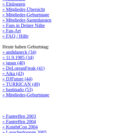
» Einloggen
» Mitglieder-Übersicht
» Mitglieder-Geburtstage
» Mitglieder-Sammlungen
» Fans in Deiner Nähe
» Fan-Art
» FAQ / Hilfe
Heute haben Geburtstag:
» andidaneck (34)
» 11.9.1985 (34)
» japan (40)
» DeLoreanFreak (41)
» Aika (43)
» DJFuture (44)
» TURRICAN (49)
» bastinado (53)
» Mitglieder-Geburtstage
» Fantreffen 2003
» Fantreffen 2004
» KnightCon 2004
» Lauscherlounge 2005