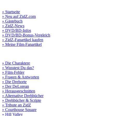
» Startseite
» Neu auf ZidZ.com
» Gästebuch
» ZidZ-News
» DVD/BD-Infos
» DVD/BD-Bonus-Vergleich
» ZidZ-Fanartikel kaufen
» Meine Film-Fanartikel
» Die Charaktere
» Wusstest Du das?
» Film-Fehler
» Fragen & Antworten
» Die Drehorte
» Der DeLorean
» Herausgeschnitten
» Alternative Drehbücher
» Drehbücher & Scripte
» Tribute an ZidZ
» Courthouse Square
» Hill Valley