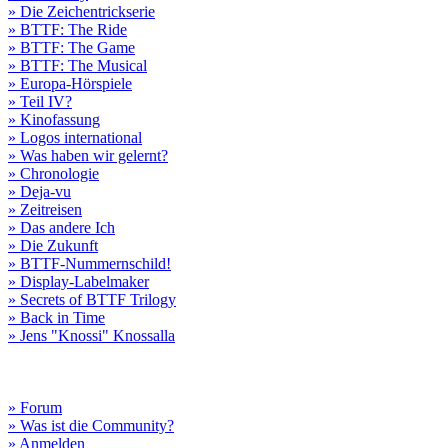
» Die Zeichentrickserie
» BTTF: The Ride
» BTTF: The Game
» BTTF: The Musical
» Europa-Hörspiele
» Teil IV?
» Kinofassung
» Logos international
» Was haben wir gelernt?
» Chronologie
» Deja-vu
» Zeitreisen
» Das andere Ich
» Die Zukunft
» BTTF-Nummernschild!
» Display-Labelmaker
» Secrets of BTTF Trilogy
» Back in Time
» Jens "Knossi" Knossalla
» Forum
» Was ist die Community?
» Anmelden