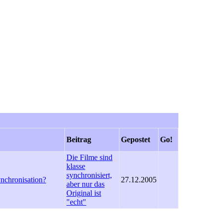
Beitrag
Gepostet
Go!
Die Filme sind
klasse
synchronisiert,
ynchronisation?
27.12.2005
aber nur das
Original ist
"echt"