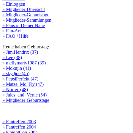
» Einloggen
» Mitglieder-Übersicht
» Mitglieder-Geburtstage
» Mitglieder-Sammlungen
» Fans in Deiner Nähe
» Fan-Art
» FAQ / Hilfe
Heute haben Geburtstag:
» JimiHendrix (37)
» Lee (38)
» mcflymarty1987 (39)
» Mokujin (41)
» skydjoe (45)
» PepsiPerfekt (47)
» Matze_Mc_Fly (47)
» Norrec (48)
» Jules_and_Verne (54)
» Mitglieder-Geburtstage
» Fantreffen 2003
» Fantreffen 2004
» KnightCon 2004