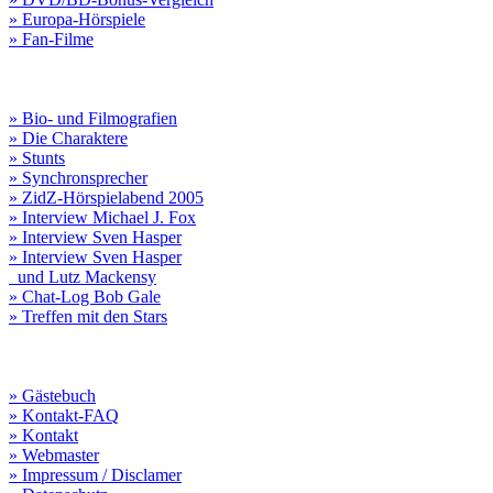
» Europa-Hörspiele
» Fan-Filme
» Bio- und Filmografien
» Die Charaktere
» Stunts
» Synchronsprecher
» ZidZ-Hörspielabend 2005
» Interview Michael J. Fox
» Interview Sven Hasper
» Interview Sven Hasper
und Lutz Mackensy
» Chat-Log Bob Gale
» Treffen mit den Stars
» Gästebuch
» Kontakt-FAQ
» Kontakt
» Webmaster
» Impressum / Disclamer