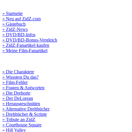
» Startseite
» Neu auf ZidZ.com
» Gästebuch
» ZidZ-News
» DVD/BD-Infos
» DVD/BD-Bonus-Vergleich
» ZidZ-Fanartikel kaufen
» Meine Film-Fanartikel
» Die Charaktere
» Wusstest Du das?
» Film-Fehler
» Fragen & Antworten
» Die Drehorte
» Der DeLorean
» Herausgeschnitten
» Alternative Drehbücher
» Drehbücher & Scripte
» Tribute an ZidZ
» Courthouse Square
» Hill Valley