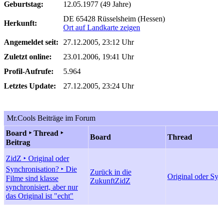
Geburtstag:
12.05.1977 (49 Jahre)
DE 65428 Rüsselsheim (Hessen)
Herkunft:
Ort auf Landkarte zeigen
Angemeldet seit:
27.12.2005, 23:12 Uhr
Zuletzt online:
23.01.2006, 19:41 Uhr
Profil-Aufrufe:
5.964
Letztes Update:
27.12.2005, 23:24 Uhr
Mr.Cools Beiträge im Forum
Board ‣ Thread ‣
Board
Thread
Beitrag
ZidZ ‣ Original oder
Synchronisation? ‣ Die
Zurück in die
Original oder S
Filme sind klasse
Zukunft
ZidZ
synchronisiert, aber nur
das Original ist "echt"