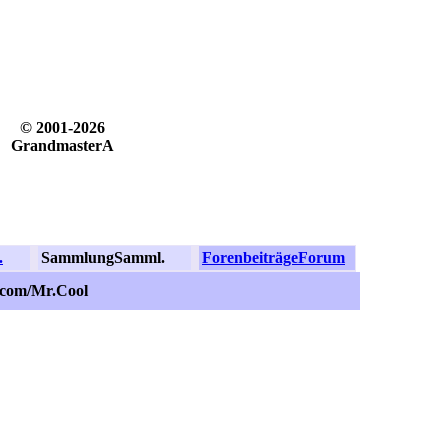
© 2001-2026
GrandmasterA
.
Sammlung
Samml.
Forenbeiträge
Forum
.com/Mr.Cool