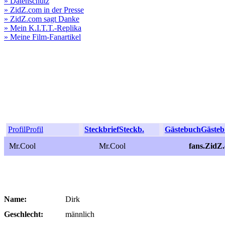
» Datenschutz
» ZidZ.com in der Presse
» ZidZ.com sagt Danke
» Mein K.I.T.T.-Replika
» Meine Film-Fanartikel
Profil
Profil
Steckbrief
Steckb.
Gästebuch
Gästeb
Mr.Cool
Mr.Cool
fans.ZidZ
Name:
Dirk
Geschlecht:
männlich