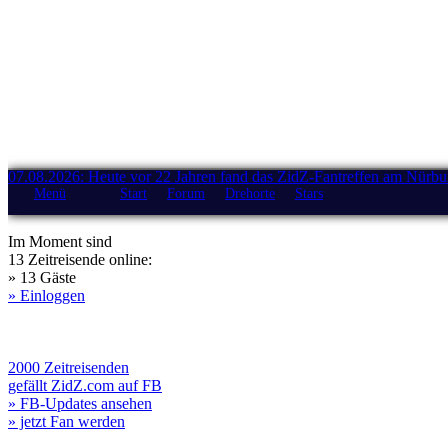
07.08.2026: Heute vor 22 Jahren fand das ZidZ-Fantreffen am Nürburg
Menü
Start
Forum
Drehorte
Stars
Im Moment sind
13 Zeitreisende online:
» 13 Gäste
» Einloggen
2000 Zeitreisenden
gefällt ZidZ.com auf FB
» FB-Updates ansehen
» jetzt Fan werden