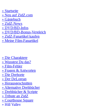
» Startseite
» Neu auf ZidZ.com
» Gästebuch
» ZidZ-News
» DVD/BD-Infos
» DVD/BD-Bonus-Vergleich
» ZidZ-Fanartikel kaufen
» Meine Film-Fanartikel
» Die Charaktere
» Wusstest Du das?
» Film-Fehler
» Fragen & Antworten
» Die Drehorte
» Der DeLorean
» Herausgeschnitten
» Alternative Drehbücher
» Drehbücher & Scripte
» Tribute an ZidZ
» Courthouse Square
» Hill Valley