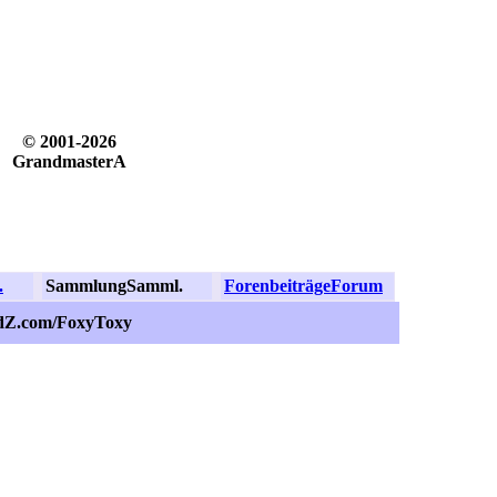
© 2001-2026
GrandmasterA
.
Sammlung
Samml.
Forenbeiträge
Forum
idZ.com/FoxyToxy