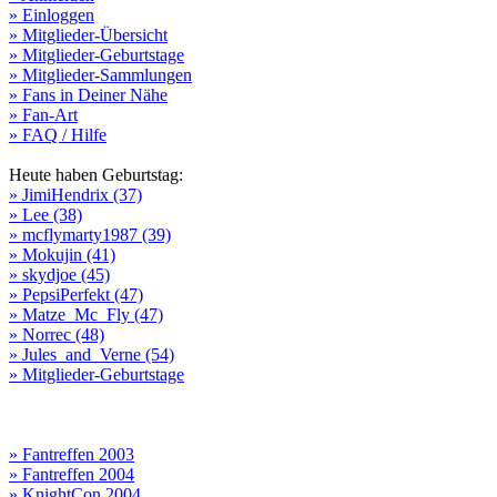
» Einloggen
» Mitglieder-Übersicht
» Mitglieder-Geburtstage
» Mitglieder-Sammlungen
» Fans in Deiner Nähe
» Fan-Art
» FAQ / Hilfe
Heute haben Geburtstag:
» JimiHendrix (37)
» Lee (38)
» mcflymarty1987 (39)
» Mokujin (41)
» skydjoe (45)
» PepsiPerfekt (47)
» Matze_Mc_Fly (47)
» Norrec (48)
» Jules_and_Verne (54)
» Mitglieder-Geburtstage
» Fantreffen 2003
» Fantreffen 2004
» KnightCon 2004