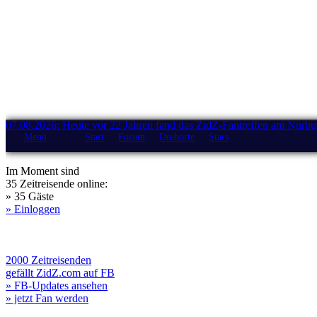
07.08.2026: Heute vor 22 Jahren fand das ZidZ-Fantreffen am Nürburg
Menü
Start
Forum
Drehorte
Stars
Im Moment sind
35 Zeitreisende online:
» 35 Gäste
» Einloggen
2000 Zeitreisenden
gefällt ZidZ.com auf FB
» FB-Updates ansehen
» jetzt Fan werden