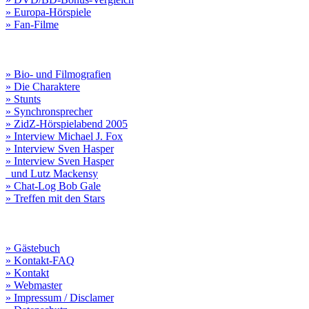
» Europa-Hörspiele
» Fan-Filme
» Bio- und Filmografien
» Die Charaktere
» Stunts
» Synchronsprecher
» ZidZ-Hörspielabend 2005
» Interview Michael J. Fox
» Interview Sven Hasper
» Interview Sven Hasper
und Lutz Mackensy
» Chat-Log Bob Gale
» Treffen mit den Stars
» Gästebuch
» Kontakt-FAQ
» Kontakt
» Webmaster
» Impressum / Disclamer