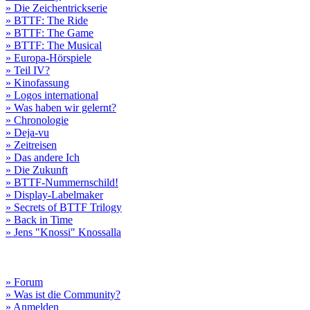
» Die Zeichentrickserie
» BTTF: The Ride
» BTTF: The Game
» BTTF: The Musical
» Europa-Hörspiele
» Teil IV?
» Kinofassung
» Logos international
» Was haben wir gelernt?
» Chronologie
» Deja-vu
» Zeitreisen
» Das andere Ich
» Die Zukunft
» BTTF-Nummernschild!
» Display-Labelmaker
» Secrets of BTTF Trilogy
» Back in Time
» Jens "Knossi" Knossalla
» Forum
» Was ist die Community?
» Anmelden