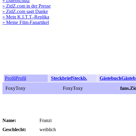
» Datenschutz
» ZidZ.com in der Presse
» ZidZ.com sagt Danke
» Mein K.I.T.T.-Replika
» Meine Film-Fanartikel
Profil
Profil
Steckbrief
Steckb.
Gästebuch
Gästeb
FoxyToxy
FoxyToxy
fans.Z
Name:
Franzi
Geschlecht:
weiblich