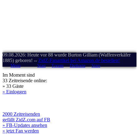
09.08.2026: Heute vor 88 wurde Burton Gilliam (Waffenverkäfer
1885) geboren! --
ZidZ-Fanartikel bei Amazon.de bestellen!
Menü
Start
Forum
Drehorte
Stars
Im Moment sind
33 Zeitreisende online:
» 33 Gäste
» Einloggen
2000 Zeitreisenden
gefällt ZidZ.com auf FB
» FB-Updates ansehen
» jetzt Fan werden