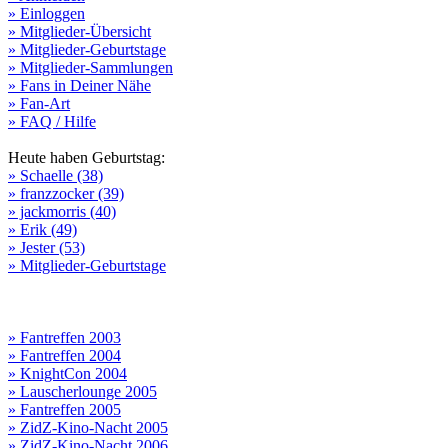
» Einloggen
» Mitglieder-Übersicht
» Mitglieder-Geburtstage
» Mitglieder-Sammlungen
» Fans in Deiner Nähe
» Fan-Art
» FAQ / Hilfe
Heute haben Geburtstag:
» Schaelle (38)
» franzzocker (39)
» jackmorris (40)
» Erik (49)
» Jester (53)
» Mitglieder-Geburtstage
» Fantreffen 2003
» Fantreffen 2004
» KnightCon 2004
» Lauscherlounge 2005
» Fantreffen 2005
» ZidZ-Kino-Nacht 2005
» ZidZ-Kino-Nacht 2006