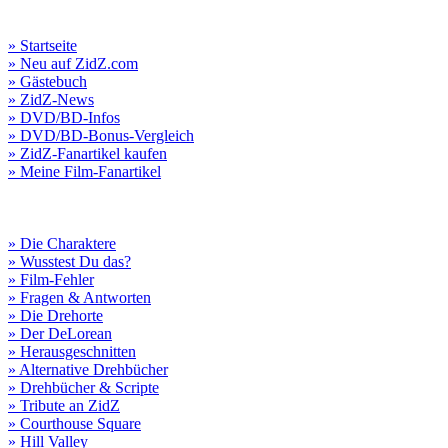
» Startseite
» Neu auf ZidZ.com
» Gästebuch
» ZidZ-News
» DVD/BD-Infos
» DVD/BD-Bonus-Vergleich
» ZidZ-Fanartikel kaufen
» Meine Film-Fanartikel
» Die Charaktere
» Wusstest Du das?
» Film-Fehler
» Fragen & Antworten
» Die Drehorte
» Der DeLorean
» Herausgeschnitten
» Alternative Drehbücher
» Drehbücher & Scripte
» Tribute an ZidZ
» Courthouse Square
» Hill Valley