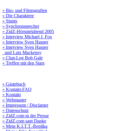
» Bio- und Filmografien
» Die Charaktere
» Stunts
» Synchronsprecher
» ZidZ-Hörspielabend 2005
» Interview Michael J. Fox
» Interview Sven Hasper
» Interview Sven Hasper
und Lutz Mackensy
» Chat-Log Bob Gale
» Treffen mit den Stars
» Gästebuch
» Kontakt-FAQ
» Kontakt
» Webmaster
» Impressum / Disclamer
» Datenschutz
» ZidZ.com in der Presse
» ZidZ.com sagt Danke
» Mein K.I.T.T.-Replika