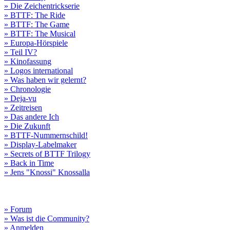
» Die Zeichentrickserie
» BTTF: The Ride
» BTTF: The Game
» BTTF: The Musical
» Europa-Hörspiele
» Teil IV?
» Kinofassung
» Logos international
» Was haben wir gelernt?
» Chronologie
» Deja-vu
» Zeitreisen
» Das andere Ich
» Die Zukunft
» BTTF-Nummernschild!
» Display-Labelmaker
» Secrets of BTTF Trilogy
» Back in Time
» Jens "Knossi" Knossalla
» Forum
» Was ist die Community?
» Anmelden