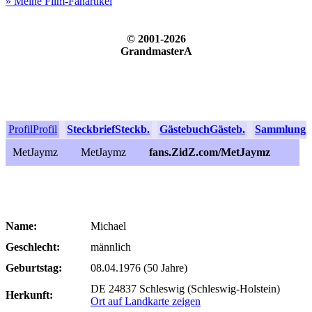
» Meine Film-Fanartikel
© 2001-2026
GrandmasterA
Profil
Profil
Steckbrief
Steckb.
Gästebuch
Gästeb.
Sammlung
S
MetJaymz
MetJaymz
fans.ZidZ.com/MetJaymz
Name:
Michael
Geschlecht:
männlich
Geburtstag:
08.04.1976 (50 Jahre)
DE 24837 Schleswig (Schleswig-Holstein)
Herkunft:
Ort auf Landkarte zeigen