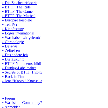
» Die Zeichentrickserie
» BTTF: The Ride
» BTTF: The Game
» BTTF: The Musical
» Europa-Hörspiele
» Teil IV?
» Kinofassung
» Logos international
» Was haben wir gelernt?
» Chronologie
» Deja-vu
» Zeitreisen
» Das andere Ich
» Die Zukunft
» BTTF-Nummernschild!
» Display-Labelmaker
» Secrets of BTTF Trilogy
» Back in Time
» Jens "Knossi" Knossalla
» Forum
» Was ist die Community?
» Anmelden