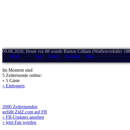
09.08.2026: Heute vor 88 wurde Burton Gilliam (Waffenverkäfer 188
Menü
Start
Forum
Drehorte
Stars
Im Moment sind
5 Zeitreisende online:
» 5 Gäste
» Einloggen
2000 Zeitreisenden
gefällt ZidZ.com auf FB
» FB-Updates ansehen
» jetzt Fan werden