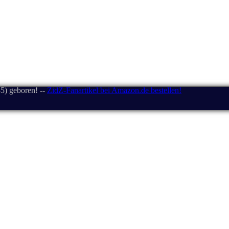
5) geboren! --
ZidZ-Fanartikel bei Amazon.de bestellen!