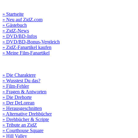
» Startseite
» Neu auf ZidZ.com
» Gästebuch
» ZidZ-News
» DVD/BD-Infos
» DVD/BD-Bonus-Vergleich
» ZidZ-Fanartikel kaufen
» Meine Film-Fanartikel
» Die Charaktere
» Wusstest Du das?
» Film-Fehler
» Fragen & Antworten
» Die Drehorte
» Der DeLorean
» Herausgeschnitten
» Alternative Drehbücher
» Drehbücher & Scripte
» Tribute an ZidZ
» Courthouse Square
» Hill Valley