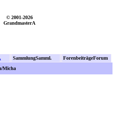
© 2001-2026
GrandmasterA
.
Sammlung
Samml.
Forenbeiträge
Forum
m/Micha