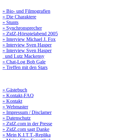
» Bio- und Filmografien
» Die Charaktere
» Stunts
» Synchronsprecher
» ZidZ-Hörspielabend 2005
» Interview Michael J. Fox
» Interview Sven Hasper
» Interview Sven Hasper
und Lutz Mackensy
» Chat-Log Bob Gale
» Treffen mit den Stars
» Gästebuch
» Kontakt-FAQ
» Kontakt
» Webmaster
» Impressum / Disclamer
» Datenschutz
» ZidZ.com in der Presse
» ZidZ.com sagt Danke
» Mein K.I.T.T.-Replika