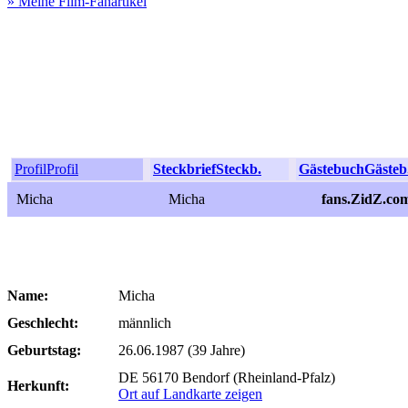
» Meine Film-Fanartikel
Profil
Profil
Steckbrief
Steckb.
Gästebuch
Gästeb
Micha
Micha
fans.ZidZ.co
Name:
Micha
Geschlecht:
männlich
Geburtstag:
26.06.1987 (39 Jahre)
DE 56170 Bendorf (Rheinland-Pfalz)
Herkunft:
Ort auf Landkarte zeigen