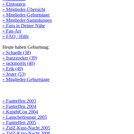
» Einloggen
» Mitglieder-Übersicht
» Mitglieder-Geburtstage
» Mitglieder-Sammlungen
» Fans in Deiner Nähe
» Fan-Art
» FAQ / Hilfe
Heute haben Geburtstag:
» Schaelle (38)
» franzzocker (39)
» jackmorris (40)
» Erik (49)
» Jester (53)
» Mitglieder-Geburtstage
» Fantreffen 2003
» Fantreffen 2004
» KnightCon 2004
» Lauscherlounge 2005
» Fantreffen 2005
» ZidZ-Kino-Nacht 2005
» ZidZ-Kino-Nacht 2006