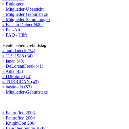
» Einloggen
» Mitglieder-Übersicht
» Mitglieder-Geburtstage
» Mitglieder-Sammlungen
» Fans in Deiner Nähe
» Fan-Art
» FAQ / Hilfe
Heute haben Geburtstag:
» andidaneck (34)
» 11.9.1985 (34)
» japan (40)
» DeLoreanFreak (41)
» Aika (43)
» DJFuture (44)
» TURRICAN (49)
» bastinado (53)
» Mitglieder-Geburtstage
» Fantreffen 2003
» Fantreffen 2004
» KnightCon 2004
» Lauscherlounge 2005