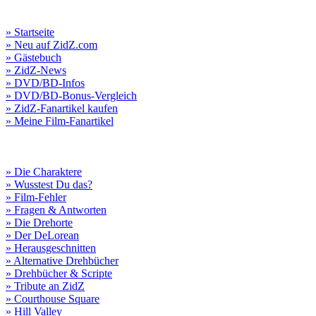
» Startseite
» Neu auf ZidZ.com
» Gästebuch
» ZidZ-News
» DVD/BD-Infos
» DVD/BD-Bonus-Vergleich
» ZidZ-Fanartikel kaufen
» Meine Film-Fanartikel
» Die Charaktere
» Wusstest Du das?
» Film-Fehler
» Fragen & Antworten
» Die Drehorte
» Der DeLorean
» Herausgeschnitten
» Alternative Drehbücher
» Drehbücher & Scripte
» Tribute an ZidZ
» Courthouse Square
» Hill Valley