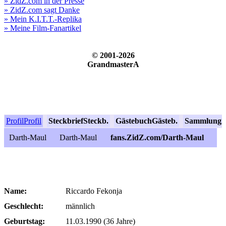
» ZidZ.com in der Presse
» ZidZ.com sagt Danke
» Mein K.I.T.T.-Replika
» Meine Film-Fanartikel
© 2001-2026
GrandmasterA
Profil
Profil
Steckbrief
Steckb.
Gästebuch
Gästeb.
Sammlung
S
Darth-Maul
Darth-Maul
fans.ZidZ.com/Darth-Maul
Name:
Riccardo Fekonja
Geschlecht:
männlich
Geburtstag:
11.03.1990 (36 Jahre)