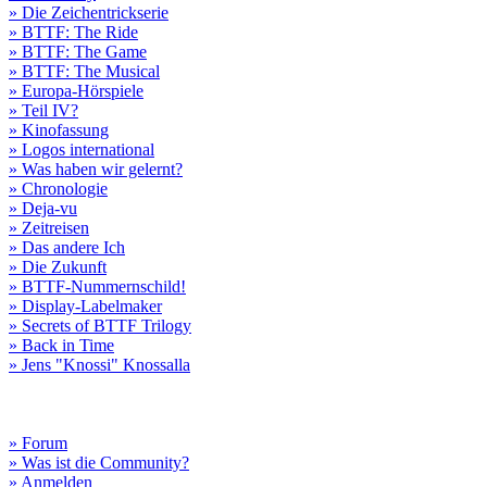
» Die Zeichentrickserie
» BTTF: The Ride
» BTTF: The Game
» BTTF: The Musical
» Europa-Hörspiele
» Teil IV?
» Kinofassung
» Logos international
» Was haben wir gelernt?
» Chronologie
» Deja-vu
» Zeitreisen
» Das andere Ich
» Die Zukunft
» BTTF-Nummernschild!
» Display-Labelmaker
» Secrets of BTTF Trilogy
» Back in Time
» Jens "Knossi" Knossalla
» Forum
» Was ist die Community?
» Anmelden