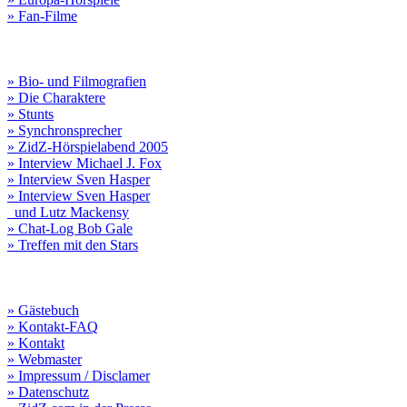
» Fan-Filme
» Bio- und Filmografien
» Die Charaktere
» Stunts
» Synchronsprecher
» ZidZ-Hörspielabend 2005
» Interview Michael J. Fox
» Interview Sven Hasper
» Interview Sven Hasper
und Lutz Mackensy
» Chat-Log Bob Gale
» Treffen mit den Stars
» Gästebuch
» Kontakt-FAQ
» Kontakt
» Webmaster
» Impressum / Disclamer
» Datenschutz