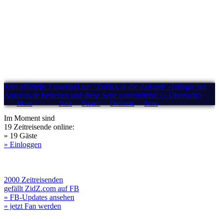
Jetzt offizielle Fanartikel zur "Zurück in die Zukunft"-Trilogie bei
Amazon.de bestellen und diese Seite unterstützen! (» Übersicht)
Menü
Start
Forum
Drehorte
Stars
Im Moment sind
19 Zeitreisende online:
» 19 Gäste
» Einloggen
2000 Zeitreisenden
gefällt ZidZ.com auf FB
» FB-Updates ansehen
» jetzt Fan werden