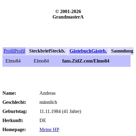
© 2001-2026
GrandmasterA
Profil
Profil
Steckbrief
Steckb.
Gästebuch
Gästeb.
Sammlung
S
Elmo84
Elmo84
fans.ZidZ.com/Elmo84
Name:
Andreas
Geschlecht:
männlich
Geburtstag:
11.11.1984 (41 Jahre)
Herkunft:
DE
Homepage:
Meine HP