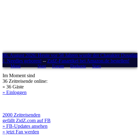
06. August 2026: Heute vor 58 Jahren wurde der Charakter Douglas
J. Needles geboren!
--
ZidZ-Fanartikel bei Amazon.de bestellen!
Menü
Start
Forum
Drehorte
Stars
Im Moment sind
36 Zeitreisende online:
» 36 Gäste
» Einloggen
2000 Zeitreisenden
gefällt ZidZ.com auf FB
» FB-Updates ansehen
» jetzt Fan werden