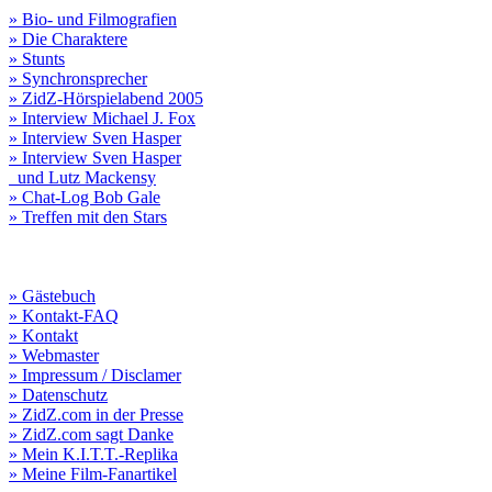
» Bio- und Filmografien
» Die Charaktere
» Stunts
» Synchronsprecher
» ZidZ-Hörspielabend 2005
» Interview Michael J. Fox
» Interview Sven Hasper
» Interview Sven Hasper
und Lutz Mackensy
» Chat-Log Bob Gale
» Treffen mit den Stars
» Gästebuch
» Kontakt-FAQ
» Kontakt
» Webmaster
» Impressum / Disclamer
» Datenschutz
» ZidZ.com in der Presse
» ZidZ.com sagt Danke
» Mein K.I.T.T.-Replika
» Meine Film-Fanartikel