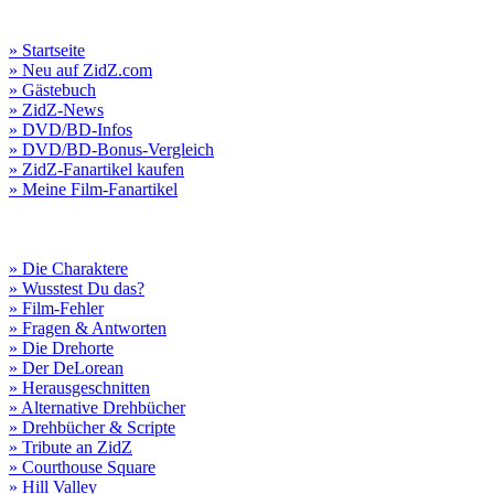
» Startseite
» Neu auf ZidZ.com
» Gästebuch
» ZidZ-News
» DVD/BD-Infos
» DVD/BD-Bonus-Vergleich
» ZidZ-Fanartikel kaufen
» Meine Film-Fanartikel
» Die Charaktere
» Wusstest Du das?
» Film-Fehler
» Fragen & Antworten
» Die Drehorte
» Der DeLorean
» Herausgeschnitten
» Alternative Drehbücher
» Drehbücher & Scripte
» Tribute an ZidZ
» Courthouse Square
» Hill Valley