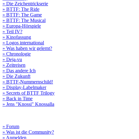
» Die Zeichentrickserie
» BTTF: The Ride
» BTTF: The Game
» BTTF: The Musical
» Europa-Hörspiele
» Teil IV?
» Kinofassung
» Logos international
» Was haben wir gelernt?
» Chronologie
» Deja-vu
» Zeitreisen
» Das andere Ich
» Die Zukunft
» BTTF-Nummernschild!
» Display-Labelmaker
» Secrets of BTTF Trilogy
» Back in Time
» Jens "Knossi" Knossalla
» Forum
» Was ist die Community?
» Anmelden