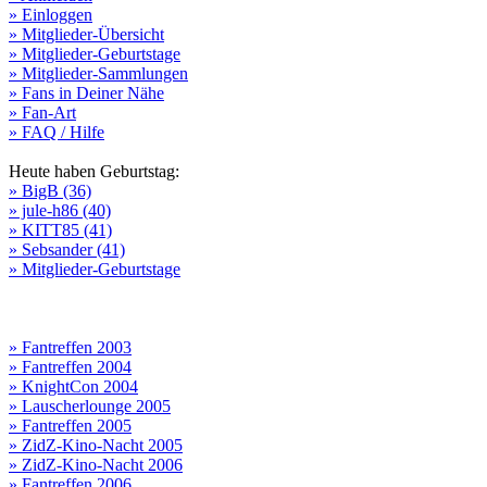
» Einloggen
» Mitglieder-Übersicht
» Mitglieder-Geburtstage
» Mitglieder-Sammlungen
» Fans in Deiner Nähe
» Fan-Art
» FAQ / Hilfe
Heute haben Geburtstag:
» BigB (36)
» jule-h86 (40)
» KITT85 (41)
» Sebsander (41)
» Mitglieder-Geburtstage
» Fantreffen 2003
» Fantreffen 2004
» KnightCon 2004
» Lauscherlounge 2005
» Fantreffen 2005
» ZidZ-Kino-Nacht 2005
» ZidZ-Kino-Nacht 2006
» Fantreffen 2006