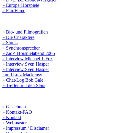
» Europa-Hörspiele
» Fan-Filme
» Bio- und Filmografien
» Die Charaktere
» Stunts
» Synchronsprecher
» ZidZ-Hörspielabend 2005
» Interview Michael J. Fox
» Interview Sven Hasper
» Interview Sven Hasper
und Lutz Mackensy
» Chat-Log Bob Gale
» Treffen mit den Stars
» Gästebuch
» Kontakt-FAQ
» Kontakt
» Webmaster
» Impressum / Disclamer