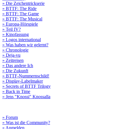
» Die Zeichentrickserie
» BTTF: The Ride
» BTTF: The Game
» BTTF: The Musical
» Europa-Hörspiele
» Teil IV?
» Kinofassung
» Logos international
» Was haben wir gelernt?
» Chronologie
» Deja-vu
» Zeitreisen
» Das andere Ich
» Die Zukunft
» BTTF-Nummernschild!
» Display-Labelmaker
» Secrets of BTTF Trilogy
» Back in Time
» Jens "Knossi" Knossalla
» Forum
» Was ist die Community?
» Anmelden