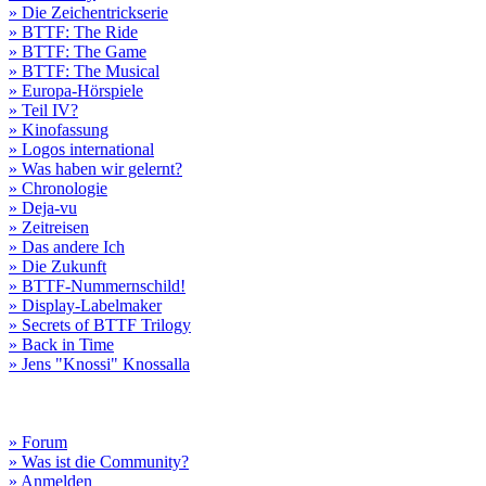
» Die Zeichentrickserie
» BTTF: The Ride
» BTTF: The Game
» BTTF: The Musical
» Europa-Hörspiele
» Teil IV?
» Kinofassung
» Logos international
» Was haben wir gelernt?
» Chronologie
» Deja-vu
» Zeitreisen
» Das andere Ich
» Die Zukunft
» BTTF-Nummernschild!
» Display-Labelmaker
» Secrets of BTTF Trilogy
» Back in Time
» Jens "Knossi" Knossalla
» Forum
» Was ist die Community?
» Anmelden