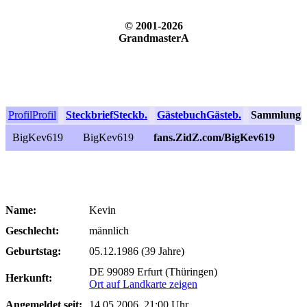
© 2001-2026
GrandmasterA
Profil
Profil
Steckbrief
Steckb.
Gästebuch
Gästeb.
Sammlung
S
BigKev619
BigKev619
fans.ZidZ.com/BigKev619
Name:
Kevin
Geschlecht:
männlich
Geburtstag:
05.12.1986 (39 Jahre)
DE 99089 Erfurt (Thüringen)
Herkunft:
Ort auf Landkarte zeigen
Angemeldet seit:
14.05.2006, 21:00 Uhr