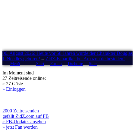
06. August 2026: Heute vor 58 Jahren wurde der Charakter Douglas
J. Needles geboren!
--
ZidZ-Fanartikel bei Amazon.de bestellen!
Menü
Start
Forum
Drehorte
Stars
Im Moment sind
27 Zeitreisende online:
» 27 Gäste
» Einloggen
2000 Zeitreisenden
gefällt ZidZ.com auf FB
» FB-Updates ansehen
» jetzt Fan werden