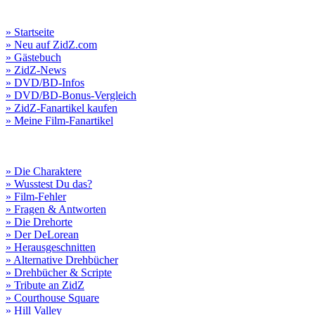
» Startseite
» Neu auf ZidZ.com
» Gästebuch
» ZidZ-News
» DVD/BD-Infos
» DVD/BD-Bonus-Vergleich
» ZidZ-Fanartikel kaufen
» Meine Film-Fanartikel
» Die Charaktere
» Wusstest Du das?
» Film-Fehler
» Fragen & Antworten
» Die Drehorte
» Der DeLorean
» Herausgeschnitten
» Alternative Drehbücher
» Drehbücher & Scripte
» Tribute an ZidZ
» Courthouse Square
» Hill Valley