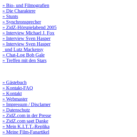
» Bio- und Filmografien
» Die Charaktere
» Stunts
» Synchronsprecher
» ZidZ-Hörspielabend 2005
» Interview Michael J. Fox
» Interview Sven Hasper
» Interview Sven Hasper
und Lutz Mackensy
» Chat-Log Bob Gale
» Treffen mit den Stars
» Gästebuch
» Kontakt-FAQ
» Kontakt
» Webmaster
» Impressum / Disclamer
» Datenschutz
» ZidZ.com in der Presse
» ZidZ.com sagt Danke
» Mein K.I.T.T.-Replika
» Meine Film-Fanartikel