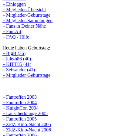
» Einloggen
» Mitglieder-Übersicht
» Mitglieder-Geburtstage
» Mitglieder-Sammlungen
» Fans in Deiner Nähe
» Fan-Art
» FAQ / Hilfe
Heute haben Geburtstag:
» BigB (36)
» jule-h86 (40)
» KITT85 (41)
» Sebsander (41)
» Mitglieder-Geburtstage
» Fantreffen 2003
» Fantreffen 2004
» KnightCon 2004
» Lauscherlounge 2005
» Fantreffen 2005
» ZidZ-Kino-Nacht 2005
» ZidZ-Kino-Nacht 2006
» Fantreffen 2006