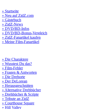
» Startseite
» Neu auf ZidZ.com
» Gästebuch
» ZidZ-News
» DVD/BD-Infos
» DVD/BD-Bonus-Vergleich
» ZidZ-Fanartikel kaufen
» Meine Film-Fanartikel
» Die Charaktere
» Wusstest Du das?
» Film-Fehler
» Fragen & Antworten
» Die Drehorte
» Der DeLorean
» Herausgeschnitten
» Alternative Drehbücher
» Drehbücher & Scripte
» Tribute an ZidZ
» Courthouse Square
» Hill Valley