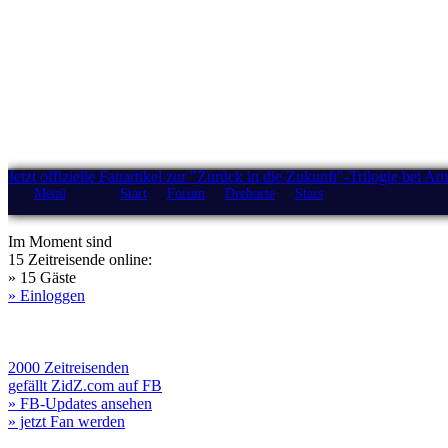
Jetzt offizielle Fanartikel zur "Zurück in die Zukunft"-Trilogie bei A
Menü
Start
Forum
Drehorte
Stars
Im Moment sind
15 Zeitreisende online:
» 15 Gäste
» Einloggen
2000 Zeitreisenden
gefällt ZidZ.com auf FB
» FB-Updates ansehen
» jetzt Fan werden