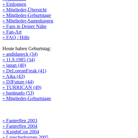
» Einloggen
» Mitglieder-Übersicht
» Mitglieder-Geburtstage
» Mitglieder-Sammlungen
» Fans in Deiner Nähe
» Fan-Art
» FAQ / Hilfe
Heute haben Geburtstag:
» andidaneck (34)
» 11.9.1985 (34)
» japan (40)
» DeLoreanFreak (41)
» Aika (43)
» DJFuture (44)
» TURRICAN (49)
» bastinado (53)
» Mitglieder-Geburtstage
» Fantreffen 2003
» Fantreffen 2004
» KnightCon 2004
» Lauscherlounge 2005