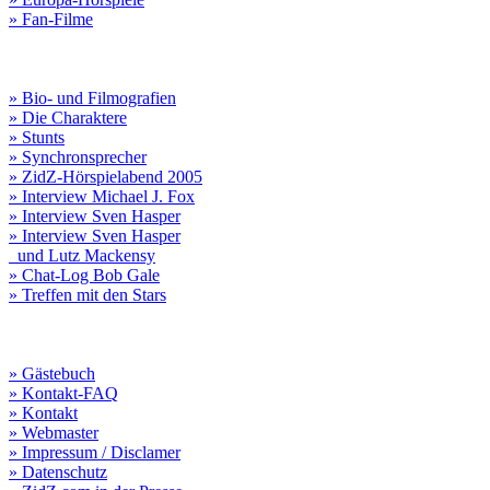
» Fan-Filme
» Bio- und Filmografien
» Die Charaktere
» Stunts
» Synchronsprecher
» ZidZ-Hörspielabend 2005
» Interview Michael J. Fox
» Interview Sven Hasper
» Interview Sven Hasper
und Lutz Mackensy
» Chat-Log Bob Gale
» Treffen mit den Stars
» Gästebuch
» Kontakt-FAQ
» Kontakt
» Webmaster
» Impressum / Disclamer
» Datenschutz