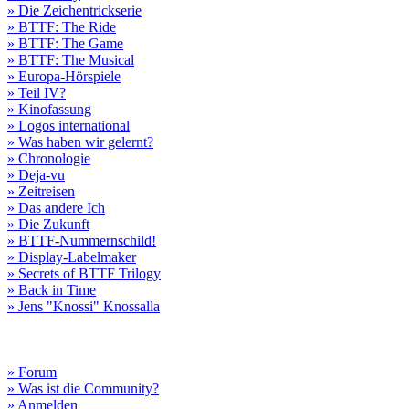
» Die Zeichentrickserie
» BTTF: The Ride
» BTTF: The Game
» BTTF: The Musical
» Europa-Hörspiele
» Teil IV?
» Kinofassung
» Logos international
» Was haben wir gelernt?
» Chronologie
» Deja-vu
» Zeitreisen
» Das andere Ich
» Die Zukunft
» BTTF-Nummernschild!
» Display-Labelmaker
» Secrets of BTTF Trilogy
» Back in Time
» Jens "Knossi" Knossalla
» Forum
» Was ist die Community?
» Anmelden