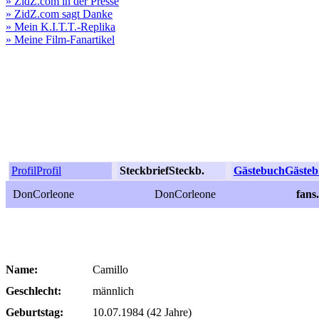
» ZidZ.com in der Presse
» ZidZ.com sagt Danke
» Mein K.I.T.T.-Replika
» Meine Film-Fanartikel
Profil
Profil
Steckbrief
Steckb.
Gästebuch
Gästeb
DonCorleone
DonCorleone
fans
Name:
Camillo
Geschlecht:
männlich
Geburtstag:
10.07.1984 (42 Jahre)