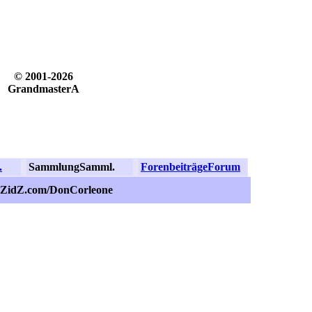
© 2001-2026
GrandmasterA
.
Sammlung
Samml.
Forenbeiträge
Forum
.ZidZ.com/DonCorleone