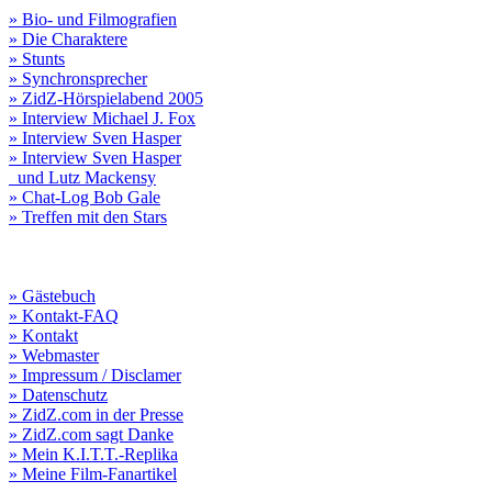
» Bio- und Filmografien
» Die Charaktere
» Stunts
» Synchronsprecher
» ZidZ-Hörspielabend 2005
» Interview Michael J. Fox
» Interview Sven Hasper
» Interview Sven Hasper
und Lutz Mackensy
» Chat-Log Bob Gale
» Treffen mit den Stars
» Gästebuch
» Kontakt-FAQ
» Kontakt
» Webmaster
» Impressum / Disclamer
» Datenschutz
» ZidZ.com in der Presse
» ZidZ.com sagt Danke
» Mein K.I.T.T.-Replika
» Meine Film-Fanartikel