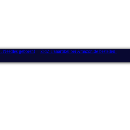
J. Needles geboren!
--
ZidZ-Fanartikel bei Amazon.de bestellen!