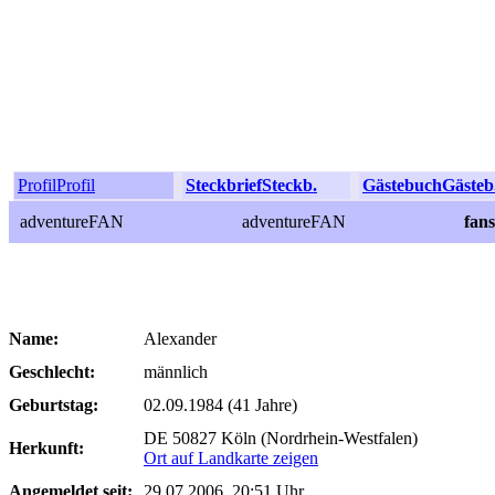
Profil
Profil
Steckbrief
Steckb.
Gästebuch
Gästeb
adventureFAN
adventureFAN
fan
Name:
Alexander
Geschlecht:
männlich
Geburtstag:
02.09.1984 (41 Jahre)
DE 50827 Köln (Nordrhein-Westfalen)
Herkunft:
Ort auf Landkarte zeigen
Angemeldet seit:
29.07.2006, 20:51 Uhr