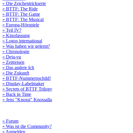
» Die Zeichentrickserie
» BTTF: The Ride
» BTTF: The Game
» BTTF: The Musical
» Europa-Hörspiele
» Teil IV?
» Kinofassung
» Logos international
» Was haben wir gelernt?
» Chronologie
» Deja-vu
» Zeitreisen
» Das andere Ich
» Die Zukunft
» BTTF-Nummernschild!
» Display-Labelmaker
» Secrets of BTTF Trilogy
» Back in Time
» Jens "Knossi" Knossalla
» Forum
» Was ist die Community?
» Anmelden