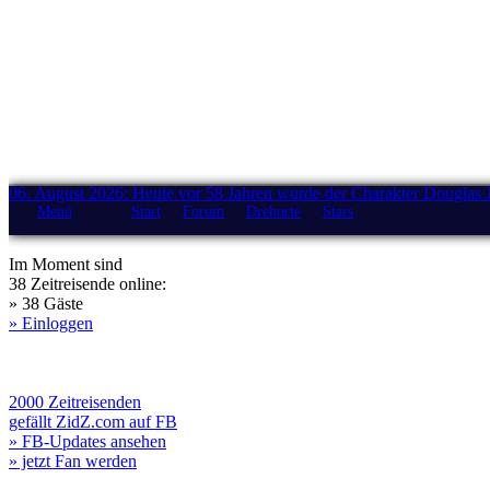
06. August 2026: Heute vor 58 Jahren wurde der Charakter Douglas 
Menü
Start
Forum
Drehorte
Stars
Im Moment sind
38 Zeitreisende online:
» 38 Gäste
» Einloggen
2000 Zeitreisenden
gefällt ZidZ.com auf FB
» FB-Updates ansehen
» jetzt Fan werden