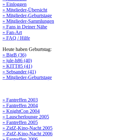
» Einloggen
» Mitglieder-Übersicht
» Mitglieder-Geburtstage
» Mitglieder-Sammlungen
» Fans in Deiner Nähe
» Fan-Art
» FAQ / Hilfe
Heute haben Geburtstag:
» BigB (36)
» jule-h86 (40)
» KITT85 (41)
» Sebsander (41)
» Mitglieder-Geburtstage
» Fantreffen 2003
» Fantreffen 2004
» KnightCon 2004
» Lauscherlounge 2005
» Fantreffen 2005
» ZidZ-Kino-Nacht 2005
» ZidZ-Kino-Nacht 2006
» Fantreffen 2006