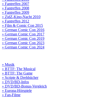
» Fantreffen 2007
» Fantreffen 2008
» Fantreffen 2009
» ZidZ-Kino-Nacht 2010
» Fantreffen 2012
» Film & Comic Con 2015
» German Comic Con 2016
» German Comic Con 2017
» German Comic Con 2019
» German Comic Con 2023
» German Comic Con 2024
» Musik
» BTTF: The Musical
» BTTF: The Game
» Scripte & Drehbücher
» DVD/BD-Infos
» DVD/BD-Bonus-Vergleich
» Europa-Hörspiele
» Fan-Filme