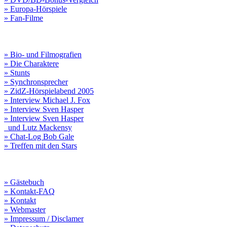
» Europa-Hörspiele
» Fan-Filme
» Bio- und Filmografien
» Die Charaktere
» Stunts
» Synchronsprecher
» ZidZ-Hörspielabend 2005
» Interview Michael J. Fox
» Interview Sven Hasper
» Interview Sven Hasper
und Lutz Mackensy
» Chat-Log Bob Gale
» Treffen mit den Stars
» Gästebuch
» Kontakt-FAQ
» Kontakt
» Webmaster
» Impressum / Disclamer