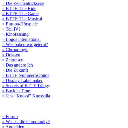
» Die Zeichentrickserie
» BTTF: The Ride
» BTTF: The Game
» BTTF: The Musical
» Europa-Hörspiele
» Teil IV?
» Kinofassung
» Logos international
» Was haben wir gelernt?
» Chronologie
» Deja-vu
» Zeitreisen
» Das andere Ich
» Die Zukunft
» BTTF-Nummernschild!
» Display-Labelmaker
» Secrets of BTTF Trilogy
» Back in Time
» Jens "Knossi" Knossalla
» Forum
» Was ist die Community?
» Anmelden