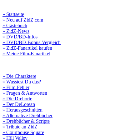
» Startseite
» Neu auf ZidZ.com
» Gästebuch
» ZidZ-News
» DVD/BD-Infos
» DVD/BD-Bonus-Vergleich
» ZidZ-Fanartikel kaufen
» Meine Film-Fanartikel
» Die Charaktere
» Wusstest Du das?
» Film-Fehler
» Fragen & Antworten
» Die Drehorte
» Der DeLorean
» Herausgeschnitten
» Alternative Drehbücher
» Drehbücher & Scripte
» Tribute an ZidZ
» Courthouse Square
» Hill Valley