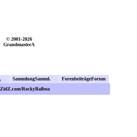
© 2001-2026
GrandmasterA
.
Sammlung
Samml.
Forenbeiträge
Forum
.ZidZ.com/RockyBalboa