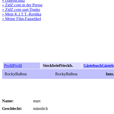
» Datenschutz
» ZidZ.com in der Presse
» ZidZ.com sagt Danke
» Mein K.I.T.T.-Replika
» Meine Film-Fanartikel
Profil
Profil
Steckbrief
Steckb.
Gästebuch
Gästeb
RockyBalboa
RockyBalboa
fans
Name:
marc
Geschlecht:
männlich