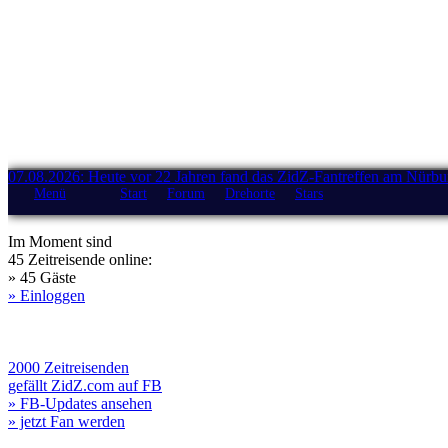
07.08.2026: Heute vor 22 Jahren fand das ZidZ-Fantreffen am Nürburg
Menü
Start
Forum
Drehorte
Stars
Im Moment sind
45 Zeitreisende online:
» 45 Gäste
» Einloggen
2000 Zeitreisenden
gefällt ZidZ.com auf FB
» FB-Updates ansehen
» jetzt Fan werden