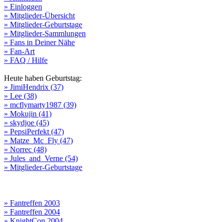
» Einloggen
» Mitglieder-Übersicht
» Mitglieder-Geburtstage
» Mitglieder-Sammlungen
» Fans in Deiner Nähe
» Fan-Art
» FAQ / Hilfe
Heute haben Geburtstag:
» JimiHendrix (37)
» Lee (38)
» mcflymarty1987 (39)
» Mokujin (41)
» skydjoe (45)
» PepsiPerfekt (47)
» Matze_Mc_Fly (47)
» Norrec (48)
» Jules_and_Verne (54)
» Mitglieder-Geburtstage
» Fantreffen 2003
» Fantreffen 2004
» KnightCon 2004