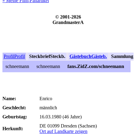
» Meine Film-Fanartikel
© 2001-2026
GrandmasterA
Profil
Profil
Steckbrief
Steckb.
Gästebuch
Gästeb.
Sammlung
S
schneemann
schneemann
fans.ZidZ.com/schneemann
Name:
Enrico
Geschlecht:
männlich
Geburtstag:
16.03.1980 (46 Jahre)
DE 01099 Dresden (Sachsen)
Herkunft:
Ort auf Landkarte zeigen