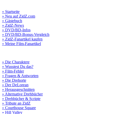
» Startseite
» Neu auf ZidZ.com
» Gästebuch
» ZidZ-News
» DVD/BD-Infos
» DVD/BD-Bonus-Vergleich
» ZidZ-Fanartikel kaufen
» Meine Film-Fanartikel
» Die Charaktere
» Wusstest Du das?
» Film-Fehler
» Fragen & Antworten
» Die Drehorte
» Der DeLorean
» Herausgeschnitten
» Alternative Drehbücher
» Drehbücher & Scripte
» Tribute an ZidZ
» Courthouse Square
» Hill Valley