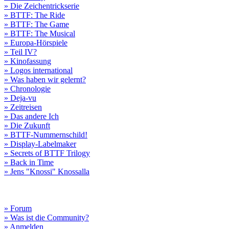
» Die Zeichentrickserie
» BTTF: The Ride
» BTTF: The Game
» BTTF: The Musical
» Europa-Hörspiele
» Teil IV?
» Kinofassung
» Logos international
» Was haben wir gelernt?
» Chronologie
» Deja-vu
» Zeitreisen
» Das andere Ich
» Die Zukunft
» BTTF-Nummernschild!
» Display-Labelmaker
» Secrets of BTTF Trilogy
» Back in Time
» Jens "Knossi" Knossalla
» Forum
» Was ist die Community?
» Anmelden