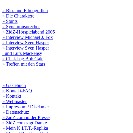
» Bio- und Filmografien
» Die Charaktere
» Stunts
» Synchronsprecher
» ZidZ-Hörspielabend 2005
» Interview Michael J. Fox
» Interview Sven Hasper
» Interview Sven Hasper
und Lutz Mackensy
» Chat-Log Bob Gale
» Treffen mit den Stars
» Gästebuch
» Kontakt-FAQ
» Kontakt
» Webmaster
» Impressum / Disclamer
» Datenschutz
» ZidZ.com in der Presse
» ZidZ.com sagt Danke
» Mein K.I.T.T.-Replika