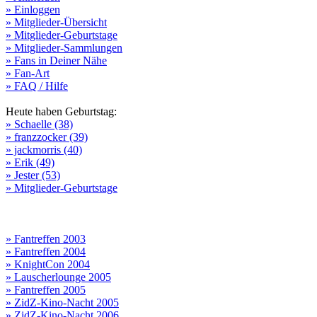
» Einloggen
» Mitglieder-Übersicht
» Mitglieder-Geburtstage
» Mitglieder-Sammlungen
» Fans in Deiner Nähe
» Fan-Art
» FAQ / Hilfe
Heute haben Geburtstag:
» Schaelle (38)
» franzzocker (39)
» jackmorris (40)
» Erik (49)
» Jester (53)
» Mitglieder-Geburtstage
» Fantreffen 2003
» Fantreffen 2004
» KnightCon 2004
» Lauscherlounge 2005
» Fantreffen 2005
» ZidZ-Kino-Nacht 2005
» ZidZ-Kino-Nacht 2006