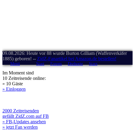
09.08.2026: Heute vor 88 wurde Burton Gilliam (Waffenverkäfer
1885) geboren! --
ZidZ-Fanartikel bei Amazon.de bestellen!
Menü
Start
Forum
Drehorte
Stars
Im Moment sind
10 Zeitreisende online:
» 10 Gäste
» Einloggen
2000 Zeitreisenden
gefällt ZidZ.com auf FB
» FB-Updates ansehen
» jetzt Fan werden