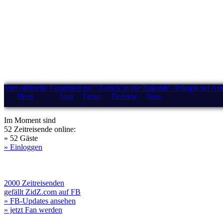
Jetzt offizielle Fanartikel zur "Zurück in die Zukunft"-Trilogie bei A
Menü
Start
Forum
Drehorte
Stars
Im Moment sind
52 Zeitreisende online:
» 52 Gäste
» Einloggen
2000 Zeitreisenden
gefällt ZidZ.com auf FB
» FB-Updates ansehen
» jetzt Fan werden