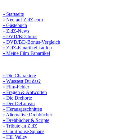
» Startseite
» Neu auf ZidZ.com
» Gästebuch
» ZidZ-News
» DVD/BD-Infos
» DVD/BD-Bonus-Vergleich
» ZidZ-Fanartikel kaufen
» Meine Film-Fanartikel
» Die Charaktere
» Wusstest Du das?
» Film-Fehler
» Fragen & Antworten
» Die Drehorte
» Der DeLorean
» Herausgeschnitten
» Alternative Drehbücher
» Drehbücher & Scripte
» Tribute an ZidZ
» Courthouse Square
» Hill Valley