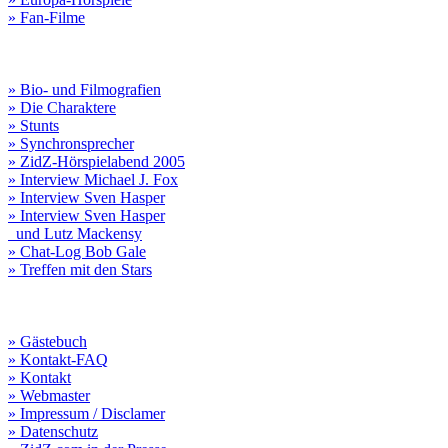
» Fan-Filme
» Bio- und Filmografien
» Die Charaktere
» Stunts
» Synchronsprecher
» ZidZ-Hörspielabend 2005
» Interview Michael J. Fox
» Interview Sven Hasper
» Interview Sven Hasper
und Lutz Mackensy
» Chat-Log Bob Gale
» Treffen mit den Stars
» Gästebuch
» Kontakt-FAQ
» Kontakt
» Webmaster
» Impressum / Disclamer
» Datenschutz