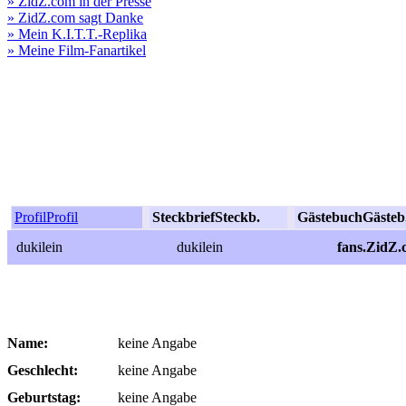
» ZidZ.com in der Presse
» ZidZ.com sagt Danke
» Mein K.I.T.T.-Replika
» Meine Film-Fanartikel
Profil
Profil
Steckbrief
Steckb.
Gästebuch
Gästeb
dukilein
dukilein
fans.ZidZ.
Name:
keine Angabe
Geschlecht:
keine Angabe
Geburtstag:
keine Angabe