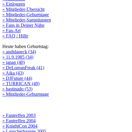
» Einloggen
» Mitglieder-Übersicht
» Mitglieder-Geburtstage
» Mitglieder-Sammlungen
» Fans in Deiner Nähe
» Fan-Art
» FAQ / Hilfe
Heute haben Geburtstag:
» andidaneck (34)
» 11.9.1985 (34)
» japan (40)
» DeLoreanFreak (41)
» Aika (43)
» DJFuture (44)
» TURRICAN (49)
» bastinado (53)
» Mitglieder-Geburtstage
» Fantreffen 2003
» Fantreffen 2004
» KnightCon 2004
» Lauscherlounge 2005