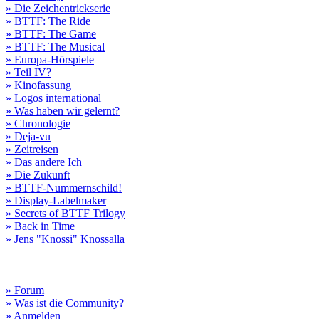
» Die Zeichentrickserie
» BTTF: The Ride
» BTTF: The Game
» BTTF: The Musical
» Europa-Hörspiele
» Teil IV?
» Kinofassung
» Logos international
» Was haben wir gelernt?
» Chronologie
» Deja-vu
» Zeitreisen
» Das andere Ich
» Die Zukunft
» BTTF-Nummernschild!
» Display-Labelmaker
» Secrets of BTTF Trilogy
» Back in Time
» Jens "Knossi" Knossalla
» Forum
» Was ist die Community?
» Anmelden