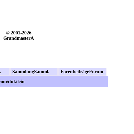
© 2001-2026
GrandmasterA
.
Sammlung
Samml.
Forenbeiträge
Forum
com/dukilein