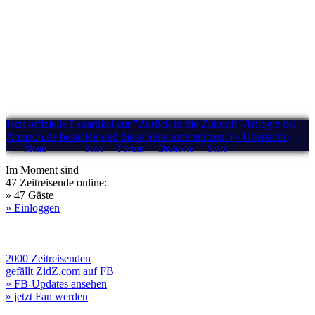
Jetzt offizielle Fanartikel zur "Zurück in die Zukunft"-Trilogie bei
Amazon.de bestellen und diese Seite unterstützen! (» Übersicht)
Menü
Start
Forum
Drehorte
Stars
Im Moment sind
47 Zeitreisende online:
» 47 Gäste
» Einloggen
2000 Zeitreisenden
gefällt ZidZ.com auf FB
» FB-Updates ansehen
» jetzt Fan werden