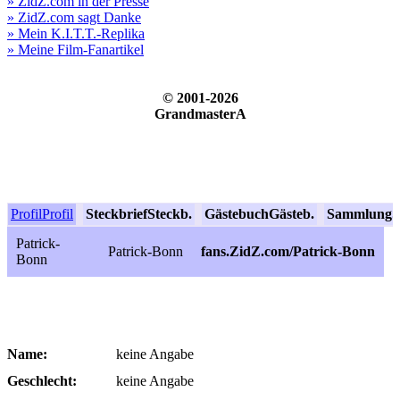
» ZidZ.com in der Presse
» ZidZ.com sagt Danke
» Mein K.I.T.T.-Replika
» Meine Film-Fanartikel
© 2001-2026
GrandmasterA
Profil
Profil
Steckbrief
Steckb.
Gästebuch
Gästeb.
Sammlung
S
Patrick-
Patrick-Bonn
fans.ZidZ.com/Patrick-Bonn
Bonn
Name:
keine Angabe
Geschlecht:
keine Angabe