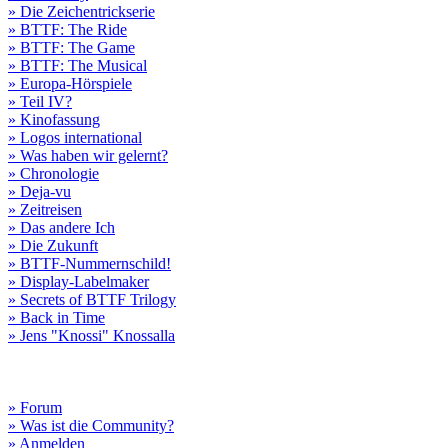
» Die Zeichentrickserie
» BTTF: The Ride
» BTTF: The Game
» BTTF: The Musical
» Europa-Hörspiele
» Teil IV?
» Kinofassung
» Logos international
» Was haben wir gelernt?
» Chronologie
» Deja-vu
» Zeitreisen
» Das andere Ich
» Die Zukunft
» BTTF-Nummernschild!
» Display-Labelmaker
» Secrets of BTTF Trilogy
» Back in Time
» Jens "Knossi" Knossalla
» Forum
» Was ist die Community?
» Anmelden