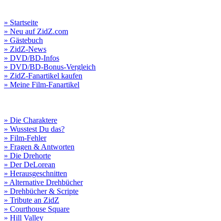
» Startseite
» Neu auf ZidZ.com
» Gästebuch
» ZidZ-News
» DVD/BD-Infos
» DVD/BD-Bonus-Vergleich
» ZidZ-Fanartikel kaufen
» Meine Film-Fanartikel
» Die Charaktere
» Wusstest Du das?
» Film-Fehler
» Fragen & Antworten
» Die Drehorte
» Der DeLorean
» Herausgeschnitten
» Alternative Drehbücher
» Drehbücher & Scripte
» Tribute an ZidZ
» Courthouse Square
» Hill Valley