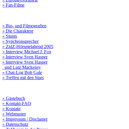
» Fan-Filme
» Bio- und Filmografien
» Die Charaktere
» Stunts
» Synchronsprecher
» ZidZ-Hörspielabend 2005
» Interview Michael J. Fox
» Interview Sven Hasper
» Interview Sven Hasper
und Lutz Mackensy
» Chat-Log Bob Gale
» Treffen mit den Stars
» Gästebuch
» Kontakt-FAQ
» Kontakt
» Webmaster
» Impressum / Disclamer
» Datenschutz