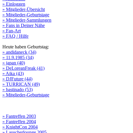
» Einloggen
» Mitglieder-Übersicht
» Mitglieder-Geburtstage
» Mitglieder-Sammlungen
» Fans in Deiner Nähe
» Fan-Art
» FAQ / Hilfe
Heute haben Geburtstag:
» andidaneck (34)
» 11.9.1985 (34)
» japan (40)
» DeLoreanFreak (41)
» Aika (43)
» DJFuture (44)
» TURRICAN (49)
» bastinado (53)
» Mitglieder-Geburtstage
» Fantreffen 2003
» Fantreffen 2004
» KnightCon 2004
» Lauscherlounge 2005