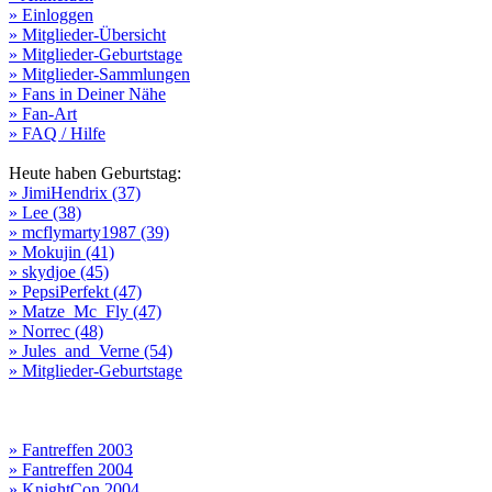
» Einloggen
» Mitglieder-Übersicht
» Mitglieder-Geburtstage
» Mitglieder-Sammlungen
» Fans in Deiner Nähe
» Fan-Art
» FAQ / Hilfe
Heute haben Geburtstag:
» JimiHendrix (37)
» Lee (38)
» mcflymarty1987 (39)
» Mokujin (41)
» skydjoe (45)
» PepsiPerfekt (47)
» Matze_Mc_Fly (47)
» Norrec (48)
» Jules_and_Verne (54)
» Mitglieder-Geburtstage
» Fantreffen 2003
» Fantreffen 2004
» KnightCon 2004