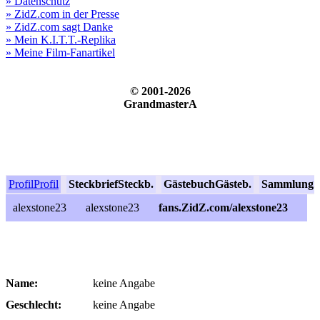
» Datenschutz
» ZidZ.com in der Presse
» ZidZ.com sagt Danke
» Mein K.I.T.T.-Replika
» Meine Film-Fanartikel
© 2001-2026
GrandmasterA
Profil
Profil
Steckbrief
Steckb.
Gästebuch
Gästeb.
Sammlung
S
alexstone23
alexstone23
fans.ZidZ.com/alexstone23
Name:
keine Angabe
Geschlecht:
keine Angabe