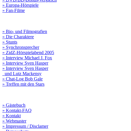
» Europa-Hörspiele
» Fan-Filme
» Bio- und Filmografien
» Die Charaktere
» Stunts
» Synchronsprecher
» ZidZ-Hörspielabend 2005
» Interview Michael J. Fox
» Interview Sven Hasper
» Interview Sven Hasper
und Lutz Mackensy
» Chat-Log Bob Gale
» Treffen mit den Stars
» Gästebuch
» Kontakt-FAQ
» Kontakt
» Webmaster
» Impressum / Disclamer