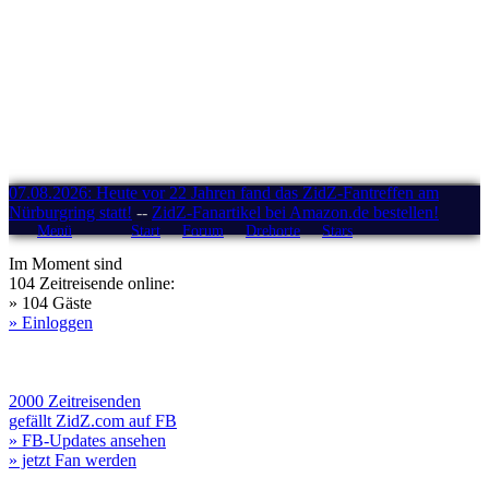
07.08.2026: Heute vor 22 Jahren fand das ZidZ-Fantreffen am
Nürburgring statt!
--
ZidZ-Fanartikel bei Amazon.de bestellen!
Menü
Start
Forum
Drehorte
Stars
Im Moment sind
104 Zeitreisende online:
» 104 Gäste
» Einloggen
2000 Zeitreisenden
gefällt ZidZ.com auf FB
» FB-Updates ansehen
» jetzt Fan werden