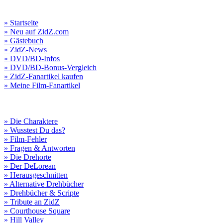
» Startseite
» Neu auf ZidZ.com
» Gästebuch
» ZidZ-News
» DVD/BD-Infos
» DVD/BD-Bonus-Vergleich
» ZidZ-Fanartikel kaufen
» Meine Film-Fanartikel
» Die Charaktere
» Wusstest Du das?
» Film-Fehler
» Fragen & Antworten
» Die Drehorte
» Der DeLorean
» Herausgeschnitten
» Alternative Drehbücher
» Drehbücher & Scripte
» Tribute an ZidZ
» Courthouse Square
» Hill Valley