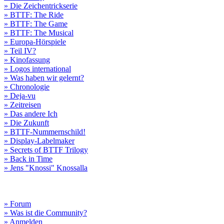
» Die Zeichentrickserie
» BTTF: The Ride
» BTTF: The Game
» BTTF: The Musical
» Europa-Hörspiele
» Teil IV?
» Kinofassung
» Logos international
» Was haben wir gelernt?
» Chronologie
» Deja-vu
» Zeitreisen
» Das andere Ich
» Die Zukunft
» BTTF-Nummernschild!
» Display-Labelmaker
» Secrets of BTTF Trilogy
» Back in Time
» Jens "Knossi" Knossalla
» Forum
» Was ist die Community?
» Anmelden