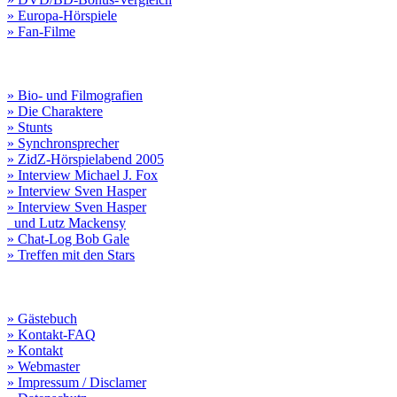
» Europa-Hörspiele
» Fan-Filme
» Bio- und Filmografien
» Die Charaktere
» Stunts
» Synchronsprecher
» ZidZ-Hörspielabend 2005
» Interview Michael J. Fox
» Interview Sven Hasper
» Interview Sven Hasper
und Lutz Mackensy
» Chat-Log Bob Gale
» Treffen mit den Stars
» Gästebuch
» Kontakt-FAQ
» Kontakt
» Webmaster
» Impressum / Disclamer