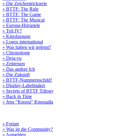
» Die Zeichentrickserie
» BTTF: The Ride
» BTTF: The Game
» BTTF: The Musical
» Europa-Hörspiele
» Teil IV?
» Kinofassung
» Logos international
» Was haben wir gelernt?
» Chronologie
» Deja-vu
» Zeitreisen
» Das andere Ich
» Die Zukunft
» BTTF-Nummernschild!
» Display-Labelmaker
» Secrets of BTTF Trilogy
» Back in Time
» Jens "Knossi" Knossalla
» Forum
» Was ist die Community?
» Anmelden