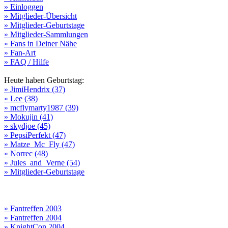
» Einloggen
» Mitglieder-Übersicht
» Mitglieder-Geburtstage
» Mitglieder-Sammlungen
» Fans in Deiner Nähe
» Fan-Art
» FAQ / Hilfe
Heute haben Geburtstag:
» JimiHendrix (37)
» Lee (38)
» mcflymarty1987 (39)
» Mokujin (41)
» skydjoe (45)
» PepsiPerfekt (47)
» Matze_Mc_Fly (47)
» Norrec (48)
» Jules_and_Verne (54)
» Mitglieder-Geburtstage
» Fantreffen 2003
» Fantreffen 2004
» KnightCon 2004