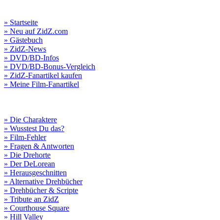
» Startseite
» Neu auf ZidZ.com
» Gästebuch
» ZidZ-News
» DVD/BD-Infos
» DVD/BD-Bonus-Vergleich
» ZidZ-Fanartikel kaufen
» Meine Film-Fanartikel
» Die Charaktere
» Wusstest Du das?
» Film-Fehler
» Fragen & Antworten
» Die Drehorte
» Der DeLorean
» Herausgeschnitten
» Alternative Drehbücher
» Drehbücher & Scripte
» Tribute an ZidZ
» Courthouse Square
» Hill Valley