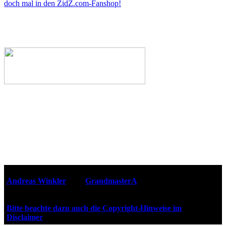
doch mal in den ZidZ.com-Fanshop!
Webseiten-Design © 2001-2026
Andreas Winkler
alias
GrandmasterA
für ZidZ.com
"Zurück in die Zukunft" steht unter Copyright von Universal
City Studios, Inc. und Amblin Entertainment, Inc.
Bitte beachte dazu auch die Copyright-Hinweise im
Disclaimer
!