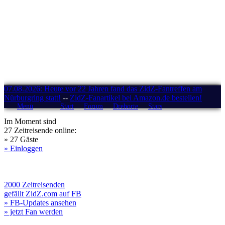
07.08.2026: Heute vor 22 Jahren fand das ZidZ-Fantreffen am
Nürburgring statt!
--
ZidZ-Fanartikel bei Amazon.de bestellen!
Menü
Start
Forum
Drehorte
Stars
Im Moment sind
27 Zeitreisende online:
» 27 Gäste
» Einloggen
2000 Zeitreisenden
gefällt ZidZ.com auf FB
» FB-Updates ansehen
» jetzt Fan werden