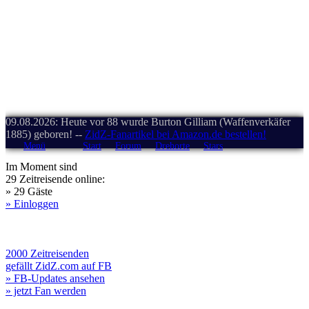
09.08.2026: Heute vor 88 wurde Burton Gilliam (Waffenverkäfer
1885) geboren! --
ZidZ-Fanartikel bei Amazon.de bestellen!
Menü
Start
Forum
Drehorte
Stars
Im Moment sind
29 Zeitreisende online:
» 29 Gäste
» Einloggen
2000 Zeitreisenden
gefällt ZidZ.com auf FB
» FB-Updates ansehen
» jetzt Fan werden