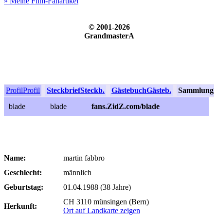
» Meine Film-Fanartikel
© 2001-2026
GrandmasterA
Profil
Profil
Steckbrief
Steckb.
Gästebuch
Gästeb.
Sammlung
S
blade
blade
fans.ZidZ.com/blade
Name:
martin fabbro
Geschlecht:
männlich
Geburtstag:
01.04.1988 (38 Jahre)
CH 3110 münsingen (Bern)
Herkunft:
Ort auf Landkarte zeigen