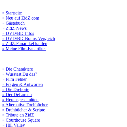
» Startseite
» Neu auf ZidZ.com
» Gästebuch
» ZidZ-News
» DVD/BD-Infos
» DVD/BD-Bonus-Vergleich
» ZidZ-Fanartikel kaufen
» Meine Film-Fanartikel
» Die Charaktere
» Wusstest Du das?
» Film-Fehler
» Fragen & Antworten
» Die Drehorte
» Der DeLorean
» Herausgeschnitten
» Alternative Drehbücher
» Drehbücher & Scripte
» Tribute an ZidZ
» Courthouse Square
» Hill Valley