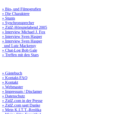
» Bio- und Filmografien
» Die Charaktere
» Stunts
» Synchronsprecher
» ZidZ-Hörspielabend 2005
» Interview Michael J. Fox
» Interview Sven Hasper
» Interview Sven Hasper
und Lutz Mackensy
» Chat-Log Bob Gale
» Treffen mit den Stars
» Gästebuch
» Kontakt-FAQ
» Kontakt
» Webmaster
» Impressum / Disclamer
» Datenschutz
» ZidZ.com in der Presse
» ZidZ.com sagt Danke
» Mein K.I.T.T.-Replika