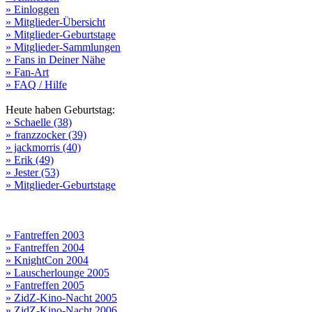
» Einloggen
» Mitglieder-Übersicht
» Mitglieder-Geburtstage
» Mitglieder-Sammlungen
» Fans in Deiner Nähe
» Fan-Art
» FAQ / Hilfe
Heute haben Geburtstag:
» Schaelle (38)
» franzzocker (39)
» jackmorris (40)
» Erik (49)
» Jester (53)
» Mitglieder-Geburtstage
» Fantreffen 2003
» Fantreffen 2004
» KnightCon 2004
» Lauscherlounge 2005
» Fantreffen 2005
» ZidZ-Kino-Nacht 2005
» ZidZ-Kino-Nacht 2006