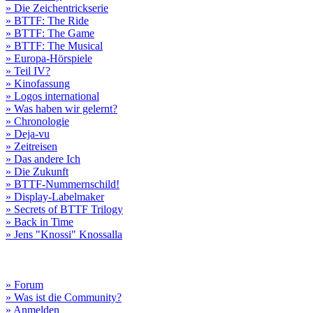
» Die Zeichentrickserie
» BTTF: The Ride
» BTTF: The Game
» BTTF: The Musical
» Europa-Hörspiele
» Teil IV?
» Kinofassung
» Logos international
» Was haben wir gelernt?
» Chronologie
» Deja-vu
» Zeitreisen
» Das andere Ich
» Die Zukunft
» BTTF-Nummernschild!
» Display-Labelmaker
» Secrets of BTTF Trilogy
» Back in Time
» Jens "Knossi" Knossalla
» Forum
» Was ist die Community?
» Anmelden