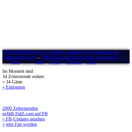
07.08.2026: Heute vor 22 Jahren fand das ZidZ-Fantreffen am
Nürburgring statt!
--
ZidZ-Fanartikel bei Amazon.de bestellen!
Menü
Start
Forum
Drehorte
Stars
Im Moment sind
34 Zeitreisende online:
» 34 Gäste
» Einloggen
2000 Zeitreisenden
gefällt ZidZ.com auf FB
» FB-Updates ansehen
» jetzt Fan werden