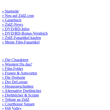
» Startseite
» Neu auf ZidZ.com
» Gästebuch
» ZidZ-News
» DVD/BD-Infos
» DVD/BD-Bonus-Vergleich
» ZidZ-Fanartikel kaufen
» Meine Film-Fanartikel
» Die Charaktere
» Wusstest Du das?
» Film-Fehler
» Fragen & Antworten
» Die Drehorte
» Der DeLorean
» Herausgeschnitten
» Alternative Drehbücher
» Drehbücher & Scripte
» Tribute an ZidZ
» Courthouse Square
» Hill Valley