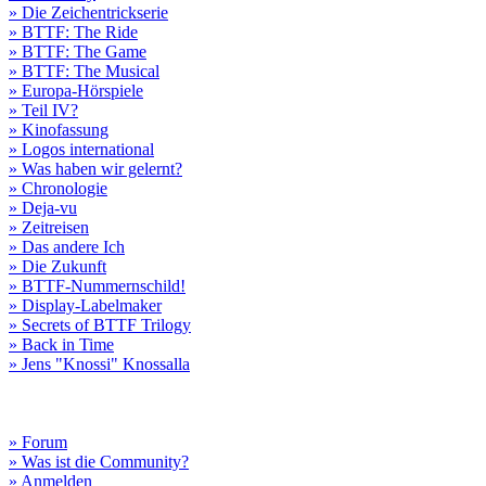
» Die Zeichentrickserie
» BTTF: The Ride
» BTTF: The Game
» BTTF: The Musical
» Europa-Hörspiele
» Teil IV?
» Kinofassung
» Logos international
» Was haben wir gelernt?
» Chronologie
» Deja-vu
» Zeitreisen
» Das andere Ich
» Die Zukunft
» BTTF-Nummernschild!
» Display-Labelmaker
» Secrets of BTTF Trilogy
» Back in Time
» Jens "Knossi" Knossalla
» Forum
» Was ist die Community?
» Anmelden