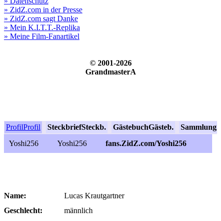
» Datenschutz
» ZidZ.com in der Presse
» ZidZ.com sagt Danke
» Mein K.I.T.T.-Replika
» Meine Film-Fanartikel
© 2001-2026
GrandmasterA
Profil
Profil
Steckbrief
Steckb.
Gästebuch
Gästeb.
Sammlung
S
Yoshi256
Yoshi256
fans.ZidZ.com/Yoshi256
Name:
Lucas Krautgartner
Geschlecht:
männlich