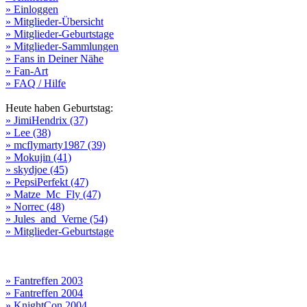
» Einloggen
» Mitglieder-Übersicht
» Mitglieder-Geburtstage
» Mitglieder-Sammlungen
» Fans in Deiner Nähe
» Fan-Art
» FAQ / Hilfe
Heute haben Geburtstag:
» JimiHendrix (37)
» Lee (38)
» mcflymarty1987 (39)
» Mokujin (41)
» skydjoe (45)
» PepsiPerfekt (47)
» Matze_Mc_Fly (47)
» Norrec (48)
» Jules_and_Verne (54)
» Mitglieder-Geburtstage
» Fantreffen 2003
» Fantreffen 2004
» KnightCon 2004