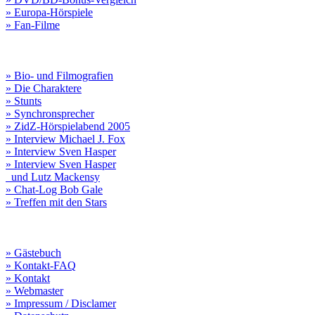
» Europa-Hörspiele
» Fan-Filme
» Bio- und Filmografien
» Die Charaktere
» Stunts
» Synchronsprecher
» ZidZ-Hörspielabend 2005
» Interview Michael J. Fox
» Interview Sven Hasper
» Interview Sven Hasper
und Lutz Mackensy
» Chat-Log Bob Gale
» Treffen mit den Stars
» Gästebuch
» Kontakt-FAQ
» Kontakt
» Webmaster
» Impressum / Disclamer