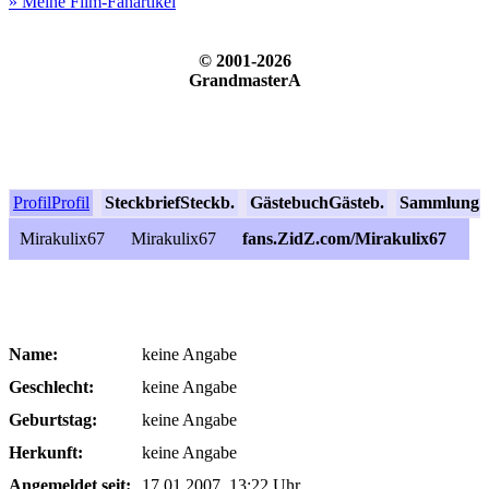
» Meine Film-Fanartikel
© 2001-2026
GrandmasterA
Profil
Profil
Steckbrief
Steckb.
Gästebuch
Gästeb.
Sammlung
S
Mirakulix67
Mirakulix67
fans.ZidZ.com/Mirakulix67
Name:
keine Angabe
Geschlecht:
keine Angabe
Geburtstag:
keine Angabe
Herkunft:
keine Angabe
Angemeldet seit:
17.01.2007, 13:22 Uhr