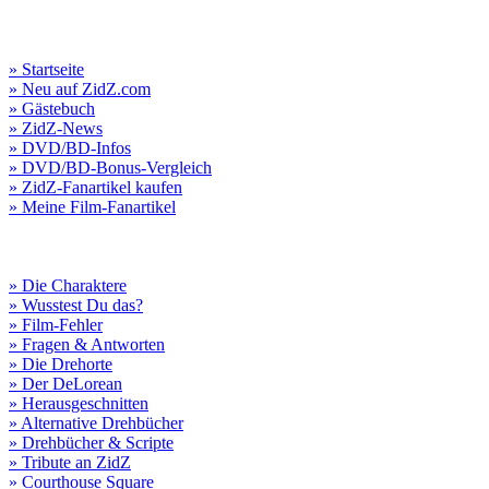
» Startseite
» Neu auf ZidZ.com
» Gästebuch
» ZidZ-News
» DVD/BD-Infos
» DVD/BD-Bonus-Vergleich
» ZidZ-Fanartikel kaufen
» Meine Film-Fanartikel
» Die Charaktere
» Wusstest Du das?
» Film-Fehler
» Fragen & Antworten
» Die Drehorte
» Der DeLorean
» Herausgeschnitten
» Alternative Drehbücher
» Drehbücher & Scripte
» Tribute an ZidZ
» Courthouse Square