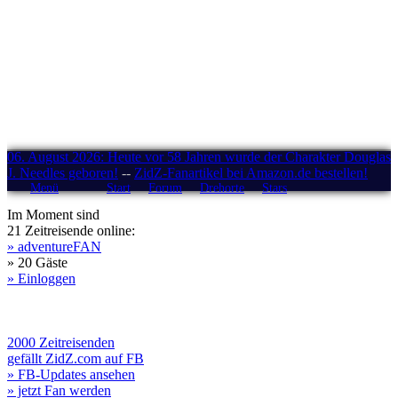
06. August 2026: Heute vor 58 Jahren wurde der Charakter Douglas
J. Needles geboren!
--
ZidZ-Fanartikel bei Amazon.de bestellen!
Menü
Start
Forum
Drehorte
Stars
Im Moment sind
21 Zeitreisende online:
» adventureFAN
» 20 Gäste
» Einloggen
2000 Zeitreisenden
gefällt ZidZ.com auf FB
» FB-Updates ansehen
» jetzt Fan werden