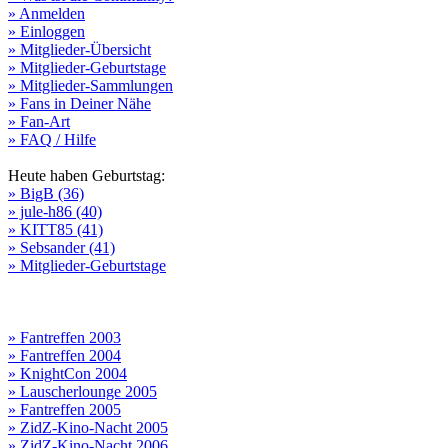
» Anmelden
» Einloggen
» Mitglieder-Übersicht
» Mitglieder-Geburtstage
» Mitglieder-Sammlungen
» Fans in Deiner Nähe
» Fan-Art
» FAQ / Hilfe
Heute haben Geburtstag:
» BigB (36)
» jule-h86 (40)
» KITT85 (41)
» Sebsander (41)
» Mitglieder-Geburtstage
» Fantreffen 2003
» Fantreffen 2004
» KnightCon 2004
» Lauscherlounge 2005
» Fantreffen 2005
» ZidZ-Kino-Nacht 2005
» ZidZ-Kino-Nacht 2006