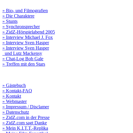
» Bio- und Filmografien
» Die Charaktere
» Stunts
» Synchronsprecher
» ZidZ-Hörspielabend 2005
» Interview Michael J. Fox
» Interview Sven Hasper
» Interview Sven Hasper
und Lutz Mackensy
» Chat-Log Bob Gale
» Treffen mit den Stars
» Gästebuch
» Kontakt-FAQ
» Kontakt
» Webmaster
» Impressum / Disclamer
» Datenschutz
» ZidZ.com in der Presse
» ZidZ.com sagt Danke
» Mein K.I.T.T.-Replika