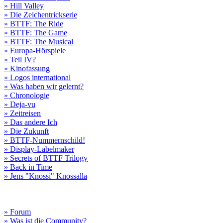
» Hill Valley
» Die Zeichentrickserie
» BTTF: The Ride
» BTTF: The Game
» BTTF: The Musical
» Europa-Hörspiele
» Teil IV?
» Kinofassung
» Logos international
» Was haben wir gelernt?
» Chronologie
» Deja-vu
» Zeitreisen
» Das andere Ich
» Die Zukunft
» BTTF-Nummernschild!
» Display-Labelmaker
» Secrets of BTTF Trilogy
» Back in Time
» Jens "Knossi" Knossalla
» Forum
» Was ist die Community?