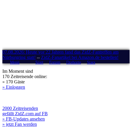
07.08.2026: Heute vor 22 Jahren fand das ZidZ-Fantreffen am
Nürburgring statt!
--
ZidZ-Fanartikel bei Amazon.de bestellen!
Menü
Start
Forum
Drehorte
Stars
Im Moment sind
170 Zeitreisende online:
» 170 Gäste
» Einloggen
2000 Zeitreisenden
gefällt ZidZ.com auf FB
» FB-Updates ansehen
» jetzt Fan werden