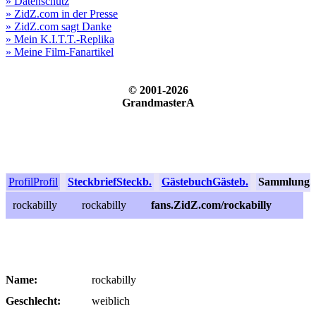
» Datenschutz
» ZidZ.com in der Presse
» ZidZ.com sagt Danke
» Mein K.I.T.T.-Replika
» Meine Film-Fanartikel
© 2001-2026
GrandmasterA
Profil
Profil
Steckbrief
Steckb.
Gästebuch
Gästeb.
Sammlung
S
rockabilly
rockabilly
fans.ZidZ.com/rockabilly
Name:
rockabilly
Geschlecht:
weiblich