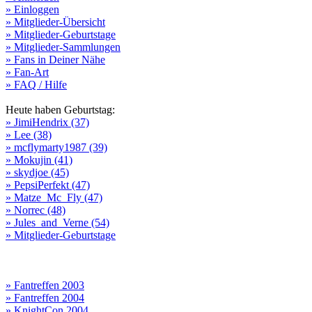
» Einloggen
» Mitglieder-Übersicht
» Mitglieder-Geburtstage
» Mitglieder-Sammlungen
» Fans in Deiner Nähe
» Fan-Art
» FAQ / Hilfe
Heute haben Geburtstag:
» JimiHendrix (37)
» Lee (38)
» mcflymarty1987 (39)
» Mokujin (41)
» skydjoe (45)
» PepsiPerfekt (47)
» Matze_Mc_Fly (47)
» Norrec (48)
» Jules_and_Verne (54)
» Mitglieder-Geburtstage
» Fantreffen 2003
» Fantreffen 2004
» KnightCon 2004