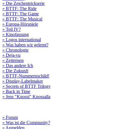
» Die Zeichentrickserie
» BTTF: The Ride
» BTTF: The Game
» BTTF: The Musical
» Europa-Hörspiele
» Teil IV?
» Kinofassung
» Logos international
» Was haben wir gelernt?
» Chronologie
» Deja-vu
» Zeitreisen
» Das andere Ich
» Die Zukunft
» BTTF-Nummernschild!
» Display-Labelmaker
» Secrets of BTTF Trilogy
» Back in Time
» Jens "Knossi" Knossalla
» Forum
» Was ist die Community?
» Anmelden