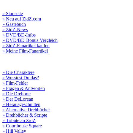
» Startseite
» Neu auf ZidZ.com
» Gästebuch
» ZidZ-News
» DVD/BD-Infos
» DVD/BD-Bonus-Vergleich
» ZidZ-Fanartikel kaufen
» Meine Film-Fanartikel
» Die Charaktere
» Wusstest Du das?
» Film-Fehler
» Fragen & Antworten
» Die Drehorte
» Der DeLorean
» Herausgeschnitten
» Alternative Drehbücher
» Drehbücher & Scripte
» Tribute an ZidZ
» Courthouse Square
» Hill Valley