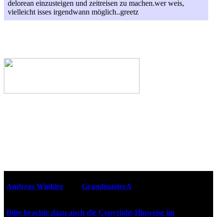
delorean einzusteigen und zeitreisen zu machen.wer weis,
vielleicht isses irgendwann möglich..greetz
Webseiten-Design © 2001-2026
Andreas Winkler
alias
GrandmasterA
für ZidZ.com
"Zurück in die Zukunft" steht unter Copyright von Universal
City Studios, Inc. und Amblin Entertainment, Inc.
Bitte beachte dazu auch die Copyright-Hinweise im