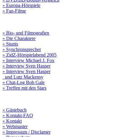
» Europa-Hörspiele
» Fan-Filme
» Bio- und Filmografien
» Die Charaktere
» Stunts
» Synchronsprecher
» ZidZ-Hörspielabend 2005
» Interview Michael J. Fox
» Interview Sven Hasper
» Interview Sven Hasper
und Lutz Mackensy
» Chat-Log Bob Gale
» Treffen mit den Stars
» Gästebuch
» Kontakt-FAQ
» Kontakt
» Webmaster
» Impressum / Disclamer