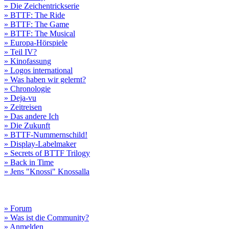
» Die Zeichentrickserie
» BTTF: The Ride
» BTTF: The Game
» BTTF: The Musical
» Europa-Hörspiele
» Teil IV?
» Kinofassung
» Logos international
» Was haben wir gelernt?
» Chronologie
» Deja-vu
» Zeitreisen
» Das andere Ich
» Die Zukunft
» BTTF-Nummernschild!
» Display-Labelmaker
» Secrets of BTTF Trilogy
» Back in Time
» Jens "Knossi" Knossalla
» Forum
» Was ist die Community?
» Anmelden