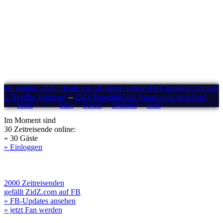
06. August 2026: Heute vor 58 Jahren wurde der Charakter Douglas
J. Needles geboren!
--
ZidZ-Fanartikel bei Amazon.de bestellen!
Menü
Start
Forum
Drehorte
Stars
Im Moment sind
30 Zeitreisende online:
» 30 Gäste
» Einloggen
2000 Zeitreisenden
gefällt ZidZ.com auf FB
» FB-Updates ansehen
» jetzt Fan werden