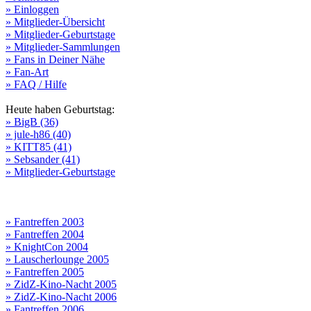
» Einloggen
» Mitglieder-Übersicht
» Mitglieder-Geburtstage
» Mitglieder-Sammlungen
» Fans in Deiner Nähe
» Fan-Art
» FAQ / Hilfe
Heute haben Geburtstag:
» BigB (36)
» jule-h86 (40)
» KITT85 (41)
» Sebsander (41)
» Mitglieder-Geburtstage
» Fantreffen 2003
» Fantreffen 2004
» KnightCon 2004
» Lauscherlounge 2005
» Fantreffen 2005
» ZidZ-Kino-Nacht 2005
» ZidZ-Kino-Nacht 2006
» Fantreffen 2006