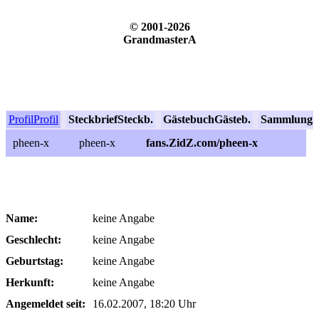
© 2001-2026
GrandmasterA
Profil
Profil
Steckbrief
Steckb.
Gästebuch
Gästeb.
Sammlung
S
pheen-x
pheen-x
fans.ZidZ.com/pheen-x
Name:
keine Angabe
Geschlecht:
keine Angabe
Geburtstag:
keine Angabe
Herkunft:
keine Angabe
Angemeldet seit:
16.02.2007, 18:20 Uhr