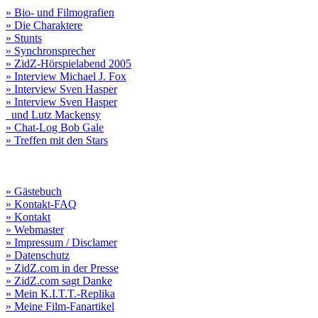
» Bio- und Filmografien
» Die Charaktere
» Stunts
» Synchronsprecher
» ZidZ-Hörspielabend 2005
» Interview Michael J. Fox
» Interview Sven Hasper
» Interview Sven Hasper
und Lutz Mackensy
» Chat-Log Bob Gale
» Treffen mit den Stars
» Gästebuch
» Kontakt-FAQ
» Kontakt
» Webmaster
» Impressum / Disclamer
» Datenschutz
» ZidZ.com in der Presse
» ZidZ.com sagt Danke
» Mein K.I.T.T.-Replika
» Meine Film-Fanartikel