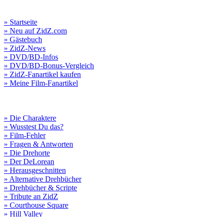
» Startseite
» Neu auf ZidZ.com
» Gästebuch
» ZidZ-News
» DVD/BD-Infos
» DVD/BD-Bonus-Vergleich
» ZidZ-Fanartikel kaufen
» Meine Film-Fanartikel
» Die Charaktere
» Wusstest Du das?
» Film-Fehler
» Fragen & Antworten
» Die Drehorte
» Der DeLorean
» Herausgeschnitten
» Alternative Drehbücher
» Drehbücher & Scripte
» Tribute an ZidZ
» Courthouse Square
» Hill Valley