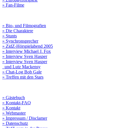
» Fan-Filme
» Bio- und Filmografien
» Die Charaktere
» Stunts
» Synchronsprecher
» ZidZ-Hörspielabend 2005
» Interview Michael J. Fox
» Interview Sven Hasper
» Interview Sven Hasper
und Lutz Mackensy
» Chat-Log Bob Gale
» Treffen mit den Stars
» Gästebuch
» Kontakt-FAQ
» Kontakt
» Webmaster
» Impressum / Disclamer
» Datenschutz