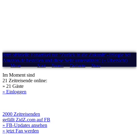
Jetzt offizielle Fanartikel zur "Zurück in die Zukunft"-Trilogie bei
Amazon.de bestellen und diese Seite unterstützen! (» Übersicht)
Menü
Start
Forum
Drehorte
Stars
Im Moment sind
21 Zeitreisende online:
» 21 Gäste
» Einloggen
2000 Zeitreisenden
gefällt ZidZ.com auf FB
» FB-Updates ansehen
» jetzt Fan werden