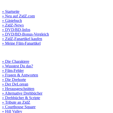
» Startseite
» Neu auf ZidZ.com
» Gästebuch
» ZidZ-News
» DVD/BD-Infos
» DVD/BD-Bonus-Vergleich
» ZidZ-Fanartikel kaufen
» Meine Film-Fanartikel
» Die Charaktere
» Wusstest Du das?
» Film-Fehler
» Fragen & Antworten
» Die Drehorte
» Der DeLorean
» Herausgeschnitten
» Alternative Drehbücher
» Drehbücher & Scripte
» Tribute an ZidZ
» Courthouse Square
» Hill Valley