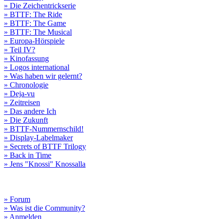
» Die Zeichentrickserie
» BTTF: The Ride
» BTTF: The Game
» BTTF: The Musical
» Europa-Hörspiele
» Teil IV?
» Kinofassung
» Logos international
» Was haben wir gelernt?
» Chronologie
» Deja-vu
» Zeitreisen
» Das andere Ich
» Die Zukunft
» BTTF-Nummernschild!
» Display-Labelmaker
» Secrets of BTTF Trilogy
» Back in Time
» Jens "Knossi" Knossalla
» Forum
» Was ist die Community?
» Anmelden