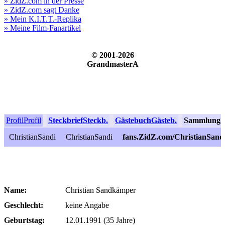
» ZidZ.com in der Presse
» ZidZ.com sagt Danke
» Mein K.I.T.T.-Replika
» Meine Film-Fanartikel
© 2001-2026
GrandmasterA
Profil
Profil
Steckbrief
Steckb.
Gästebuch
Gästeb.
Sammlung
S
ChristianSandi
ChristianSandi
fans.ZidZ.com/ChristianSand
Name:
Christian Sandkämper
Geschlecht:
keine Angabe
Geburtstag:
12.01.1991 (35 Jahre)