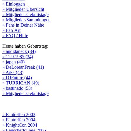
» Einloggen
» Mitglieder-Übersicht
» Mitglieder-Geburtstage
» Mitglieder-Sammlungen
» Fans in Deiner Nähe
» Fan-Art
» FAQ / Hilfe
Heute haben Geburtstag:
» andidaneck (34)
» 11.9.1985 (34)
» japan (40)
» DeLoreanFreak (41)
» Aika (43)
» DJFuture (44)
» TURRICAN (49)
» bastinado (53)
» Mitglieder-Geburtstage
» Fantreffen 2003
» Fantreffen 2004
» KnightCon 2004
» Lauscherlounge 2005