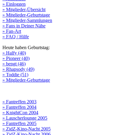
» Einloggen
» Mitglieder-Übersicht
» Mitglieder-Geburtstage
» Mitglieder-Sammlungen
» Fans in Deiner Nähe
» Fan-Art
» FAQ / Hilfe
Heute haben Geburtstag:
» Halfy (40)
» Pioneer (40)
» bengt (46)
» Rhapsody (49)
» Toddie (51)
» Mitglieder-Geburtstage
» Fantreffen 2003
» Fantreffen 2004
» KnightCon 2004
» Lauscherlounge 2005
» Fantreffen 2005
» ZidZ-Kino-Nacht 2005
» ZidZ-Kino-Nacht 2006