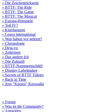
» Die Zeichentrickserie
» BTTF: The Ride
» BTTF: The Game
» BTTF: The Musical
» Europa-Hörspiele
» Teil IV?
» Kinofassung
» Logos international
» Was haben wir gelernt?
» Chronologie
» Deja-vu
» Zeitreisen
» Das andere Ich
» Die Zukunft
» BTTF-Nummernschild!
» Display-Labelmaker
» Secrets of BTTF Trilogy
» Back in Time
» Jens "Knossi" Knossalla
» Forum
» Was ist die Community?
» Anmelden