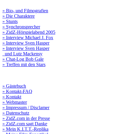
» Bio- und Filmografien
» Die Charaktere
» Stunts
» Synchronsprecher
» ZidZ-Hörspielabend 2005
» Interview Michael J. Fox
» Interview Sven Hasper
» Interview Sven Hasper
und Lutz Mackensy
» Chat-Log Bob Gale
» Treffen mit den Stars
» Gästebuch
» Kontakt-FAQ
» Kontakt
» Webmaster
» Impressum / Disclamer
» Datenschutz
» ZidZ.com in der Presse
» ZidZ.com sagt Danke
» Mein K.I.T.T.-Replika