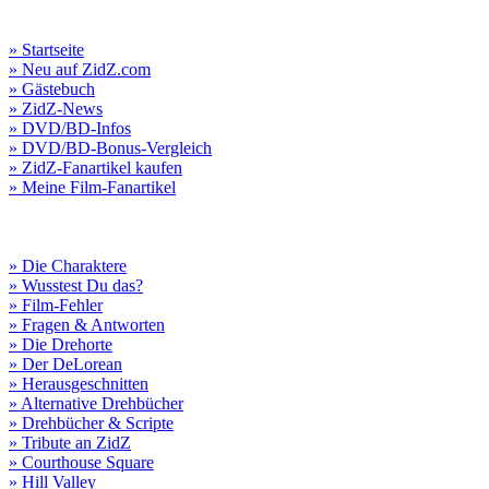
» Startseite
» Neu auf ZidZ.com
» Gästebuch
» ZidZ-News
» DVD/BD-Infos
» DVD/BD-Bonus-Vergleich
» ZidZ-Fanartikel kaufen
» Meine Film-Fanartikel
» Die Charaktere
» Wusstest Du das?
» Film-Fehler
» Fragen & Antworten
» Die Drehorte
» Der DeLorean
» Herausgeschnitten
» Alternative Drehbücher
» Drehbücher & Scripte
» Tribute an ZidZ
» Courthouse Square
» Hill Valley