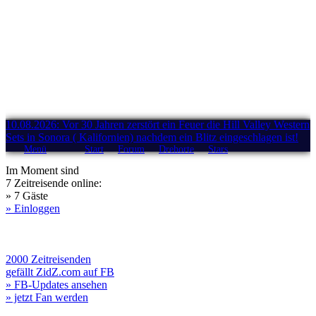
10.08.2026: Vor 30 Jahren zerstört ein Feuer die Hill Valley Western
Sets in Sonora ( Kalifornien) nachdem ein Blitz eingeschlagen ist!
Menü
Start
Forum
Drehorte
Stars
Im Moment sind
7 Zeitreisende online:
» 7 Gäste
» Einloggen
2000 Zeitreisenden
gefällt ZidZ.com auf FB
» FB-Updates ansehen
» jetzt Fan werden