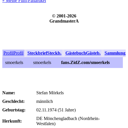
» Meine Film-Fanartikel
© 2001-2026
GrandmasterA
Profil
Profil
Steckbrief
Steckb.
Gästebuch
Gästeb.
Sammlung
S
smoerkels
smoerkels
fans.ZidZ.com/smoerkels
Name:
Stefan Mörkels
Geschlecht:
männlich
Geburtstag:
02.11.1974 (51 Jahre)
DE Mönchengladbach (Nordrhein-
Herkunft:
Westfalen)