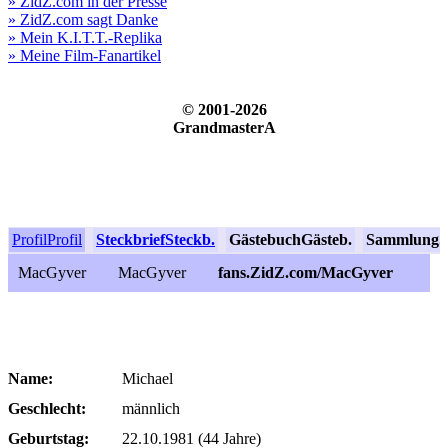
» ZidZ.com in der Presse
» ZidZ.com sagt Danke
» Mein K.I.T.T.-Replika
» Meine Film-Fanartikel
© 2001-2026
GrandmasterA
Profil
Profil
Steckbrief
Steckb.
Gästebuch
Gästeb.
Sammlung
S
MacGyver
MacGyver
fans.ZidZ.com/MacGyver
Name:
Michael
Geschlecht:
männlich
Geburtstag:
22.10.1981 (44 Jahre)