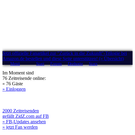
Jetzt offizielle Fanartikel zur "Zurück in die Zukunft"-Trilogie bei
Amazon.de bestellen und diese Seite unterstützen! (» Übersicht)
Menü
Start
Forum
Drehorte
Stars
Im Moment sind
76 Zeitreisende online:
» 76 Gäste
» Einloggen
2000 Zeitreisenden
gefällt ZidZ.com auf FB
» FB-Updates ansehen
» jetzt Fan werden