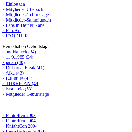
» Einloggen
» Mitglieder-Übersicht
» Mitglieder-Geburtstage
» Mitglieder-Sammlungen
» Fans in Deiner Nähe
» Fan-Art
» FAQ / Hilfe
Heute haben Geburtstag:
» andidaneck (34)
» 11.9.1985 (34)
» japan (40)
» DeLoreanFreak (41)
» Aika (43)
» DJFuture (44)
» TURRICAN (49)
» bastinado (53)
» Mitglieder-Geburtstage
» Fantreffen 2003
» Fantreffen 2004
» KnightCon 2004
» Lauscherlounge 2005