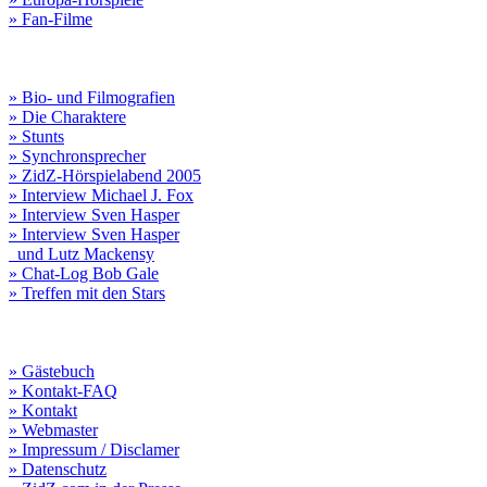
» Fan-Filme
» Bio- und Filmografien
» Die Charaktere
» Stunts
» Synchronsprecher
» ZidZ-Hörspielabend 2005
» Interview Michael J. Fox
» Interview Sven Hasper
» Interview Sven Hasper
und Lutz Mackensy
» Chat-Log Bob Gale
» Treffen mit den Stars
» Gästebuch
» Kontakt-FAQ
» Kontakt
» Webmaster
» Impressum / Disclamer
» Datenschutz