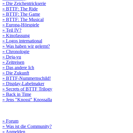
» Die Zeichentrickserie
» BTTF: The Ride
» BTTF: The Game
» BTTF: The Musical
» Europa-Hörspiele
» Teil IV?
» Kinofassung
» Logos international
» Was haben wir gelernt?
» Chronologie
» Deja-vu
» Zeitreisen
» Das andere Ich
» Die Zukunft
» BTTF-Nummernschild!
» Display-Labelmaker
» Secrets of BTTF Trilogy
» Back in Time
» Jens "Knossi" Knossalla
» Forum
» Was ist die Community?
» Anmelden