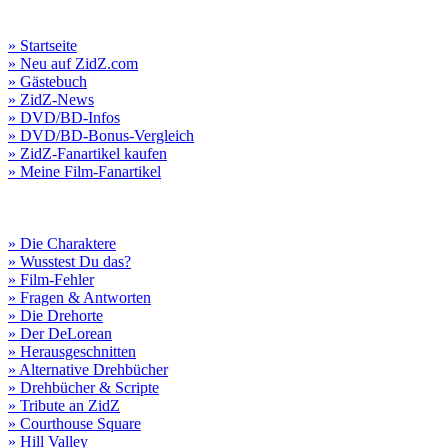
» Startseite
» Neu auf ZidZ.com
» Gästebuch
» ZidZ-News
» DVD/BD-Infos
» DVD/BD-Bonus-Vergleich
» ZidZ-Fanartikel kaufen
» Meine Film-Fanartikel
» Die Charaktere
» Wusstest Du das?
» Film-Fehler
» Fragen & Antworten
» Die Drehorte
» Der DeLorean
» Herausgeschnitten
» Alternative Drehbücher
» Drehbücher & Scripte
» Tribute an ZidZ
» Courthouse Square
» Hill Valley