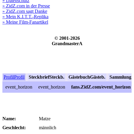
» Datenschutz
» ZidZ.com in der Presse
» ZidZ.com sagt Danke
» Mein K.I.T.T.-Replika
» Meine Film-Fanartikel
© 2001-2026
GrandmasterA
Profil
Profil
Steckbrief
Steckb.
Gästebuch
Gästeb.
Sammlung
S
event_horizon
event_horizon
fans.ZidZ.com/event_horizon
Name:
Matze
Geschlecht:
männlich