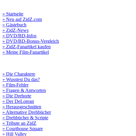
» Startseite
» Neu auf ZidZ.com
» Gästebuch
» ZidZ-News
» DVD/BD-Infos
» DVD/BD-Bonus-Vergleich
» ZidZ-Fanartikel kaufen
» Meine Film-Fanartikel
» Die Charaktere
» Wusstest Du das?
» Film-Fehler
» Fragen & Antworten
» Die Drehorte
» Der DeLorean
» Herausgeschnitten
» Alternative Drehbücher
» Drehbücher & Scripte
» Tribute an ZidZ
» Courthouse Square
» Hill Valley