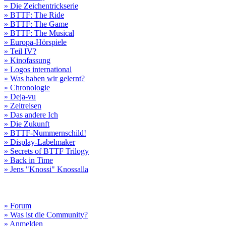
» Die Zeichentrickserie
» BTTF: The Ride
» BTTF: The Game
» BTTF: The Musical
» Europa-Hörspiele
» Teil IV?
» Kinofassung
» Logos international
» Was haben wir gelernt?
» Chronologie
» Deja-vu
» Zeitreisen
» Das andere Ich
» Die Zukunft
» BTTF-Nummernschild!
» Display-Labelmaker
» Secrets of BTTF Trilogy
» Back in Time
» Jens "Knossi" Knossalla
» Forum
» Was ist die Community?
» Anmelden