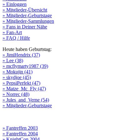
» Einloggen
» Mitglieder-Übersicht
» Mitglieder-Geburtstage
» Mitglieder-Sammlungen
» Fans in Deiner Nähe
» Fan-Art
» FAQ / Hilfe
Heute haben Geburtstag:
» JimiHendrix (37)
» Lee (38)
» mcflymarty1987 (39)
» Mokujin (41)
» skydjoe (45)
» PepsiPerfekt (47)
» Matze_Mc_Fly (47)
» Norrec (48)
» Jules_and_Verne (54)
» Mitglieder-Geburtstage
» Fantreffen 2003
» Fantreffen 2004
» KnightCon 2004