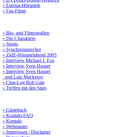
» Europa-Hörspiele
» Fan-Filme
» Bio- und Filmografien
» Die Charaktere
» Stunts
» Synchronsprecher
» ZidZ-Hörspielabend 2005
» Interview Michael J. Fox
» Interview Sven Hasper
» Interview Sven Hasper
und Lutz Mackensy
» Chat-Log Bob Gale
» Treffen mit den Stars
» Gästebuch
» Kontakt-FAQ
» Kontakt
» Webmaster
» Impressum / Disclamer