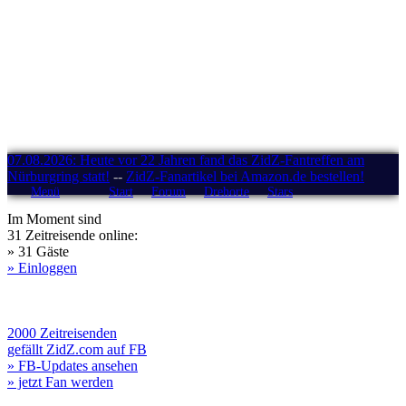
07.08.2026: Heute vor 22 Jahren fand das ZidZ-Fantreffen am
Nürburgring statt!
--
ZidZ-Fanartikel bei Amazon.de bestellen!
Menü
Start
Forum
Drehorte
Stars
Im Moment sind
31 Zeitreisende online:
» 31 Gäste
» Einloggen
2000 Zeitreisenden
gefällt ZidZ.com auf FB
» FB-Updates ansehen
» jetzt Fan werden