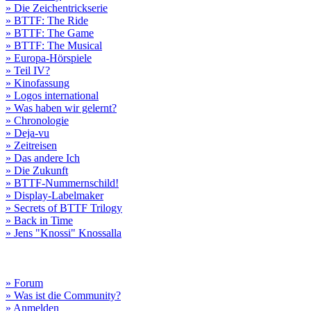
» Die Zeichentrickserie
» BTTF: The Ride
» BTTF: The Game
» BTTF: The Musical
» Europa-Hörspiele
» Teil IV?
» Kinofassung
» Logos international
» Was haben wir gelernt?
» Chronologie
» Deja-vu
» Zeitreisen
» Das andere Ich
» Die Zukunft
» BTTF-Nummernschild!
» Display-Labelmaker
» Secrets of BTTF Trilogy
» Back in Time
» Jens "Knossi" Knossalla
» Forum
» Was ist die Community?
» Anmelden