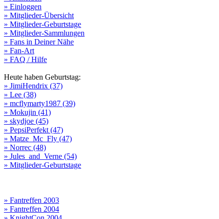
» Einloggen
» Mitglieder-Übersicht
» Mitglieder-Geburtstage
» Mitglieder-Sammlungen
» Fans in Deiner Nähe
» Fan-Art
» FAQ / Hilfe
Heute haben Geburtstag:
» JimiHendrix (37)
» Lee (38)
» mcflymarty1987 (39)
» Mokujin (41)
» skydjoe (45)
» PepsiPerfekt (47)
» Matze_Mc_Fly (47)
» Norrec (48)
» Jules_and_Verne (54)
» Mitglieder-Geburtstage
» Fantreffen 2003
» Fantreffen 2004
» KnightCon 2004