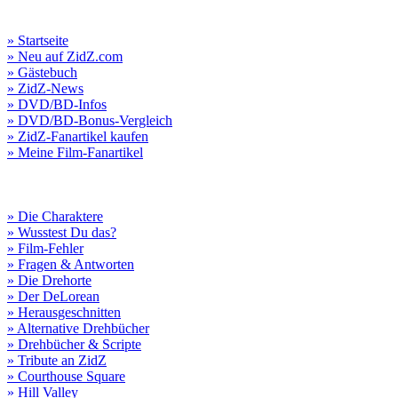
» Startseite
» Neu auf ZidZ.com
» Gästebuch
» ZidZ-News
» DVD/BD-Infos
» DVD/BD-Bonus-Vergleich
» ZidZ-Fanartikel kaufen
» Meine Film-Fanartikel
» Die Charaktere
» Wusstest Du das?
» Film-Fehler
» Fragen & Antworten
» Die Drehorte
» Der DeLorean
» Herausgeschnitten
» Alternative Drehbücher
» Drehbücher & Scripte
» Tribute an ZidZ
» Courthouse Square
» Hill Valley