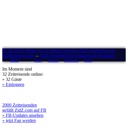
07.08.2026: Heute vor 22 Jahren fand das ZidZ-Fantreffen am
Nürburgring statt!
--
ZidZ-Fanartikel bei Amazon.de bestellen!
Menü
Start
Forum
Drehorte
Stars
Im Moment sind
32 Zeitreisende online:
» 32 Gäste
» Einloggen
2000 Zeitreisenden
gefällt ZidZ.com auf FB
» FB-Updates ansehen
» jetzt Fan werden