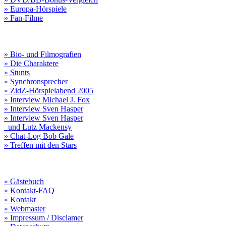
» Europa-Hörspiele
» Fan-Filme
» Bio- und Filmografien
» Die Charaktere
» Stunts
» Synchronsprecher
» ZidZ-Hörspielabend 2005
» Interview Michael J. Fox
» Interview Sven Hasper
» Interview Sven Hasper
und Lutz Mackensy
» Chat-Log Bob Gale
» Treffen mit den Stars
» Gästebuch
» Kontakt-FAQ
» Kontakt
» Webmaster
» Impressum / Disclamer