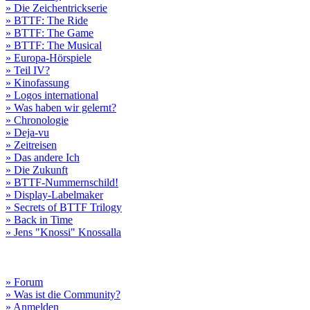
» Die Zeichentrickserie
» BTTF: The Ride
» BTTF: The Game
» BTTF: The Musical
» Europa-Hörspiele
» Teil IV?
» Kinofassung
» Logos international
» Was haben wir gelernt?
» Chronologie
» Deja-vu
» Zeitreisen
» Das andere Ich
» Die Zukunft
» BTTF-Nummernschild!
» Display-Labelmaker
» Secrets of BTTF Trilogy
» Back in Time
» Jens "Knossi" Knossalla
» Forum
» Was ist die Community?
» Anmelden