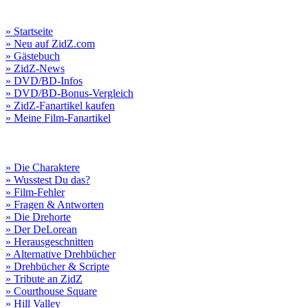
» Startseite
» Neu auf ZidZ.com
» Gästebuch
» ZidZ-News
» DVD/BD-Infos
» DVD/BD-Bonus-Vergleich
» ZidZ-Fanartikel kaufen
» Meine Film-Fanartikel
» Die Charaktere
» Wusstest Du das?
» Film-Fehler
» Fragen & Antworten
» Die Drehorte
» Der DeLorean
» Herausgeschnitten
» Alternative Drehbücher
» Drehbücher & Scripte
» Tribute an ZidZ
» Courthouse Square
» Hill Valley