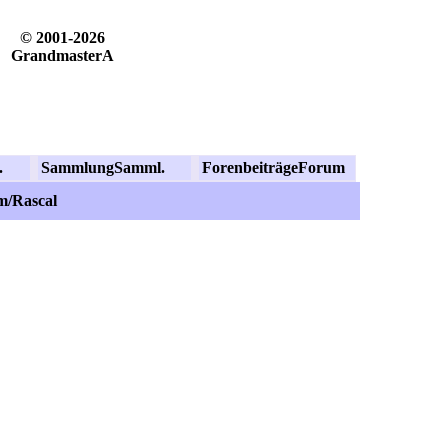
© 2001-2026
GrandmasterA
.
Sammlung
Samml.
Forenbeiträge
Forum
m/Rascal