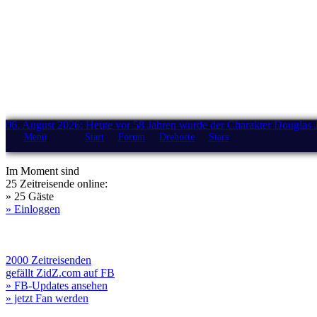
06. August 2026: Heute vor 58 Jahren wurde der Charakter Douglas 
Menü
Start
Forum
Drehorte
Stars
Im Moment sind
25 Zeitreisende online:
» 25 Gäste
» Einloggen
2000 Zeitreisenden
gefällt ZidZ.com auf FB
» FB-Updates ansehen
» jetzt Fan werden