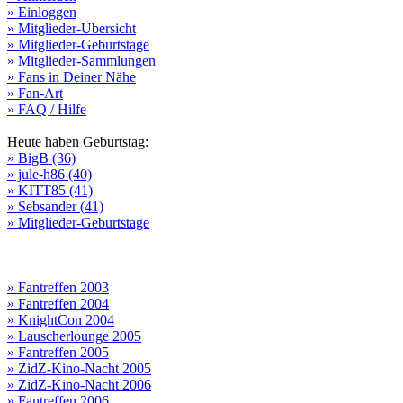
» Einloggen
» Mitglieder-Übersicht
» Mitglieder-Geburtstage
» Mitglieder-Sammlungen
» Fans in Deiner Nähe
» Fan-Art
» FAQ / Hilfe
Heute haben Geburtstag:
» BigB (36)
» jule-h86 (40)
» KITT85 (41)
» Sebsander (41)
» Mitglieder-Geburtstage
» Fantreffen 2003
» Fantreffen 2004
» KnightCon 2004
» Lauscherlounge 2005
» Fantreffen 2005
» ZidZ-Kino-Nacht 2005
» ZidZ-Kino-Nacht 2006
» Fantreffen 2006