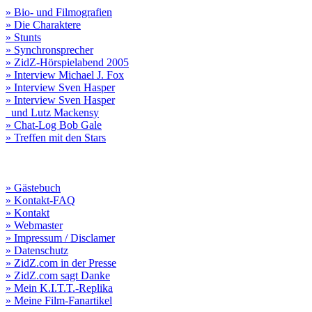
» Bio- und Filmografien
» Die Charaktere
» Stunts
» Synchronsprecher
» ZidZ-Hörspielabend 2005
» Interview Michael J. Fox
» Interview Sven Hasper
» Interview Sven Hasper
und Lutz Mackensy
» Chat-Log Bob Gale
» Treffen mit den Stars
» Gästebuch
» Kontakt-FAQ
» Kontakt
» Webmaster
» Impressum / Disclamer
» Datenschutz
» ZidZ.com in der Presse
» ZidZ.com sagt Danke
» Mein K.I.T.T.-Replika
» Meine Film-Fanartikel