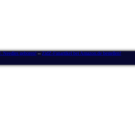
J. Needles geboren!
--
ZidZ-Fanartikel bei Amazon.de bestellen!