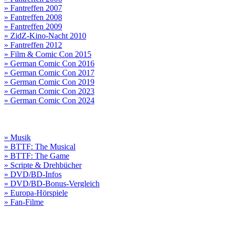
» Fantreffen 2007
» Fantreffen 2008
» Fantreffen 2009
» ZidZ-Kino-Nacht 2010
» Fantreffen 2012
» Film & Comic Con 2015
» German Comic Con 2016
» German Comic Con 2017
» German Comic Con 2019
» German Comic Con 2023
» German Comic Con 2024
» Musik
» BTTF: The Musical
» BTTF: The Game
» Scripte & Drehbücher
» DVD/BD-Infos
» DVD/BD-Bonus-Vergleich
» Europa-Hörspiele
» Fan-Filme