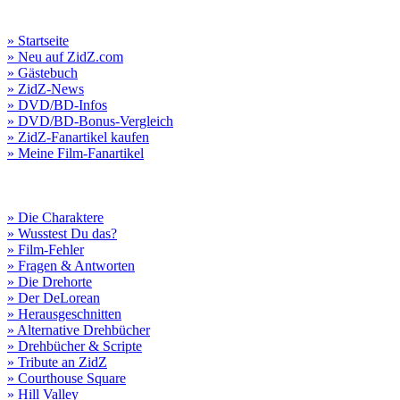
» Startseite
» Neu auf ZidZ.com
» Gästebuch
» ZidZ-News
» DVD/BD-Infos
» DVD/BD-Bonus-Vergleich
» ZidZ-Fanartikel kaufen
» Meine Film-Fanartikel
» Die Charaktere
» Wusstest Du das?
» Film-Fehler
» Fragen & Antworten
» Die Drehorte
» Der DeLorean
» Herausgeschnitten
» Alternative Drehbücher
» Drehbücher & Scripte
» Tribute an ZidZ
» Courthouse Square
» Hill Valley