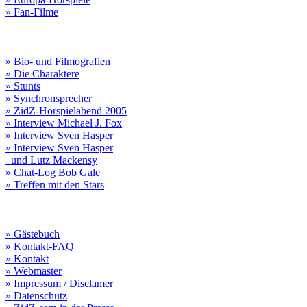
» Fan-Filme
» Bio- und Filmografien
» Die Charaktere
» Stunts
» Synchronsprecher
» ZidZ-Hörspielabend 2005
» Interview Michael J. Fox
» Interview Sven Hasper
» Interview Sven Hasper
und Lutz Mackensy
» Chat-Log Bob Gale
» Treffen mit den Stars
» Gästebuch
» Kontakt-FAQ
» Kontakt
» Webmaster
» Impressum / Disclamer
» Datenschutz