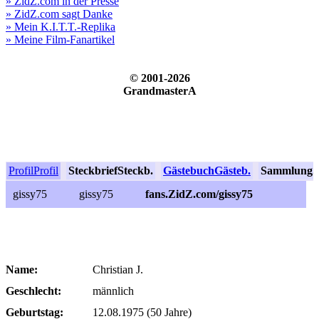
» ZidZ.com in der Presse
» ZidZ.com sagt Danke
» Mein K.I.T.T.-Replika
» Meine Film-Fanartikel
© 2001-2026
GrandmasterA
Profil
Profil
Steckbrief
Steckb.
Gästebuch
Gästeb.
Sammlung
S
gissy75
gissy75
fans.ZidZ.com/gissy75
Name:
Christian J.
Geschlecht:
männlich
Geburtstag:
12.08.1975 (50 Jahre)