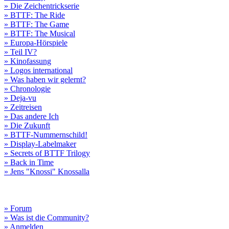
» Die Zeichentrickserie
» BTTF: The Ride
» BTTF: The Game
» BTTF: The Musical
» Europa-Hörspiele
» Teil IV?
» Kinofassung
» Logos international
» Was haben wir gelernt?
» Chronologie
» Deja-vu
» Zeitreisen
» Das andere Ich
» Die Zukunft
» BTTF-Nummernschild!
» Display-Labelmaker
» Secrets of BTTF Trilogy
» Back in Time
» Jens "Knossi" Knossalla
» Forum
» Was ist die Community?
» Anmelden