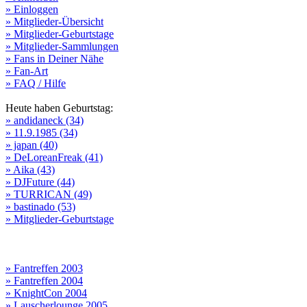
» Einloggen
» Mitglieder-Übersicht
» Mitglieder-Geburtstage
» Mitglieder-Sammlungen
» Fans in Deiner Nähe
» Fan-Art
» FAQ / Hilfe
Heute haben Geburtstag:
» andidaneck (34)
» 11.9.1985 (34)
» japan (40)
» DeLoreanFreak (41)
» Aika (43)
» DJFuture (44)
» TURRICAN (49)
» bastinado (53)
» Mitglieder-Geburtstage
» Fantreffen 2003
» Fantreffen 2004
» KnightCon 2004
» Lauscherlounge 2005