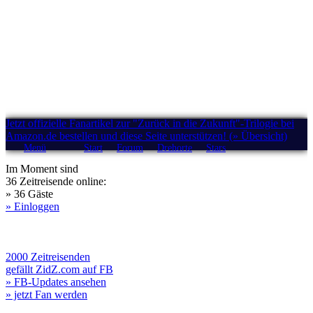
Jetzt offizielle Fanartikel zur "Zurück in die Zukunft"-Trilogie bei
Amazon.de bestellen und diese Seite unterstützen! (» Übersicht)
Menü
Start
Forum
Drehorte
Stars
Im Moment sind
36 Zeitreisende online:
» 36 Gäste
» Einloggen
2000 Zeitreisenden
gefällt ZidZ.com auf FB
» FB-Updates ansehen
» jetzt Fan werden