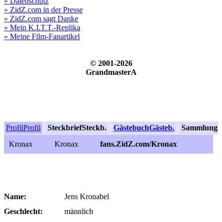
» Datenschutz
» ZidZ.com in der Presse
» ZidZ.com sagt Danke
» Mein K.I.T.T.-Replika
» Meine Film-Fanartikel
© 2001-2026
GrandmasterA
Profil
Profil
Steckbrief
Steckb.
Gästebuch
Gästeb.
Sammlung
S
Kronax
Kronax
fans.ZidZ.com/Kronax
Name:
Jens Kronabel
Geschlecht:
männlich