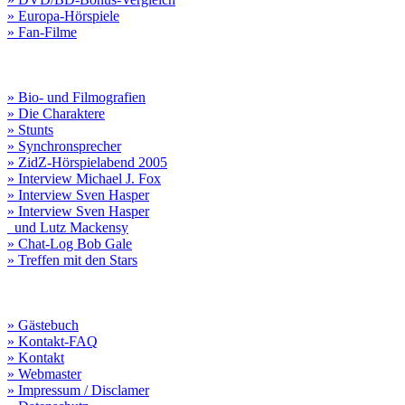
» Europa-Hörspiele
» Fan-Filme
» Bio- und Filmografien
» Die Charaktere
» Stunts
» Synchronsprecher
» ZidZ-Hörspielabend 2005
» Interview Michael J. Fox
» Interview Sven Hasper
» Interview Sven Hasper
und Lutz Mackensy
» Chat-Log Bob Gale
» Treffen mit den Stars
» Gästebuch
» Kontakt-FAQ
» Kontakt
» Webmaster
» Impressum / Disclamer