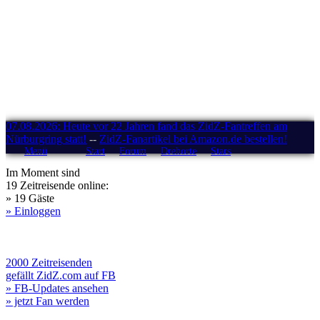
07.08.2026: Heute vor 22 Jahren fand das ZidZ-Fantreffen am
Nürburgring statt!
--
ZidZ-Fanartikel bei Amazon.de bestellen!
Menü
Start
Forum
Drehorte
Stars
Im Moment sind
19 Zeitreisende online:
» 19 Gäste
» Einloggen
2000 Zeitreisenden
gefällt ZidZ.com auf FB
» FB-Updates ansehen
» jetzt Fan werden