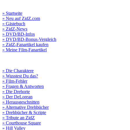
» Startseite
» Neu auf ZidZ.com
» Gästebuch
» ZidZ-News
» DVD/BD-Infos
» DVD/BD-Bonus-Vergleich
» ZidZ-Fanartikel kaufen
» Meine Film-Fanartikel
» Die Charaktere
» Wusstest Du das?
» Film-Fehler
» Fragen & Antworten
» Die Drehorte
» Der DeLorean
» Herausgeschnitten
» Alternative Drehbücher
» Drehbücher & Scripte
» Tribute an ZidZ
» Courthouse Square
» Hill Valley