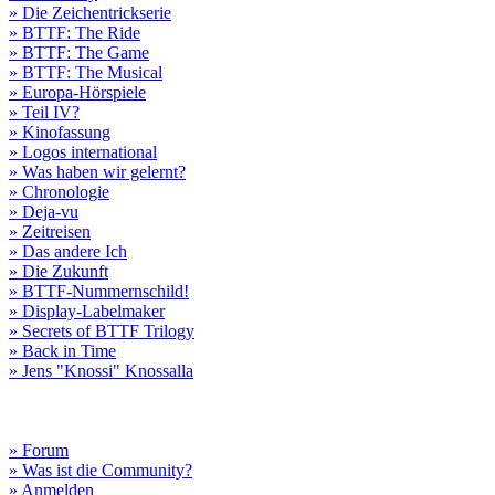
» Die Zeichentrickserie
» BTTF: The Ride
» BTTF: The Game
» BTTF: The Musical
» Europa-Hörspiele
» Teil IV?
» Kinofassung
» Logos international
» Was haben wir gelernt?
» Chronologie
» Deja-vu
» Zeitreisen
» Das andere Ich
» Die Zukunft
» BTTF-Nummernschild!
» Display-Labelmaker
» Secrets of BTTF Trilogy
» Back in Time
» Jens "Knossi" Knossalla
» Forum
» Was ist die Community?
» Anmelden