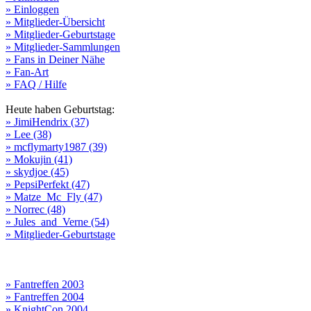
» Einloggen
» Mitglieder-Übersicht
» Mitglieder-Geburtstage
» Mitglieder-Sammlungen
» Fans in Deiner Nähe
» Fan-Art
» FAQ / Hilfe
Heute haben Geburtstag:
» JimiHendrix (37)
» Lee (38)
» mcflymarty1987 (39)
» Mokujin (41)
» skydjoe (45)
» PepsiPerfekt (47)
» Matze_Mc_Fly (47)
» Norrec (48)
» Jules_and_Verne (54)
» Mitglieder-Geburtstage
» Fantreffen 2003
» Fantreffen 2004
» KnightCon 2004