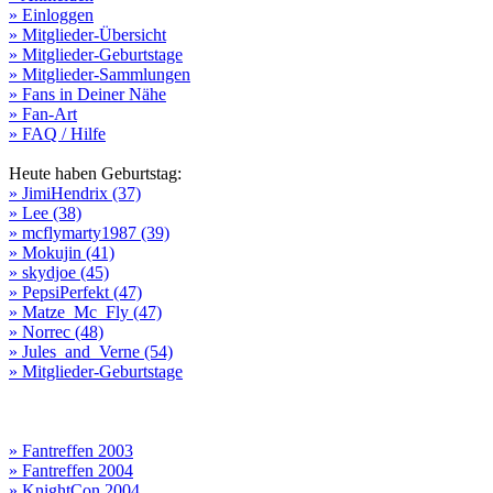
» Einloggen
» Mitglieder-Übersicht
» Mitglieder-Geburtstage
» Mitglieder-Sammlungen
» Fans in Deiner Nähe
» Fan-Art
» FAQ / Hilfe
Heute haben Geburtstag:
» JimiHendrix (37)
» Lee (38)
» mcflymarty1987 (39)
» Mokujin (41)
» skydjoe (45)
» PepsiPerfekt (47)
» Matze_Mc_Fly (47)
» Norrec (48)
» Jules_and_Verne (54)
» Mitglieder-Geburtstage
» Fantreffen 2003
» Fantreffen 2004
» KnightCon 2004