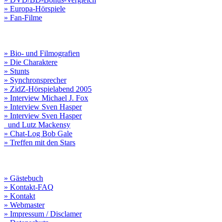
» Europa-Hörspiele
» Fan-Filme
» Bio- und Filmografien
» Die Charaktere
» Stunts
» Synchronsprecher
» ZidZ-Hörspielabend 2005
» Interview Michael J. Fox
» Interview Sven Hasper
» Interview Sven Hasper
und Lutz Mackensy
» Chat-Log Bob Gale
» Treffen mit den Stars
» Gästebuch
» Kontakt-FAQ
» Kontakt
» Webmaster
» Impressum / Disclamer