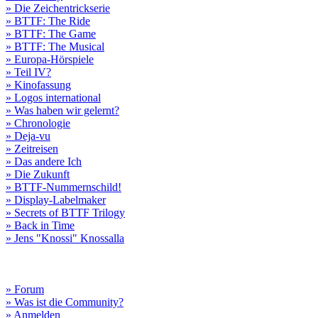
» Die Zeichentrickserie
» BTTF: The Ride
» BTTF: The Game
» BTTF: The Musical
» Europa-Hörspiele
» Teil IV?
» Kinofassung
» Logos international
» Was haben wir gelernt?
» Chronologie
» Deja-vu
» Zeitreisen
» Das andere Ich
» Die Zukunft
» BTTF-Nummernschild!
» Display-Labelmaker
» Secrets of BTTF Trilogy
» Back in Time
» Jens "Knossi" Knossalla
» Forum
» Was ist die Community?
» Anmelden