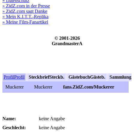
» Datenschutz
» ZidZ.com in der Presse
» ZidZ.com sagt Danke
» Mein K.I.T.T.-Replika
» Meine Film-Fanartikel
© 2001-2026
GrandmasterA
Profil
Profil
Steckbrief
Steckb.
Gästebuch
Gästeb.
Sammlung
S
Muckerer
Muckerer
fans.ZidZ.com/Muckerer
Name:
keine Angabe
Geschlecht:
keine Angabe