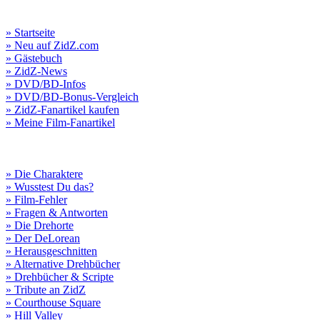
» Startseite
» Neu auf ZidZ.com
» Gästebuch
» ZidZ-News
» DVD/BD-Infos
» DVD/BD-Bonus-Vergleich
» ZidZ-Fanartikel kaufen
» Meine Film-Fanartikel
» Die Charaktere
» Wusstest Du das?
» Film-Fehler
» Fragen & Antworten
» Die Drehorte
» Der DeLorean
» Herausgeschnitten
» Alternative Drehbücher
» Drehbücher & Scripte
» Tribute an ZidZ
» Courthouse Square
» Hill Valley