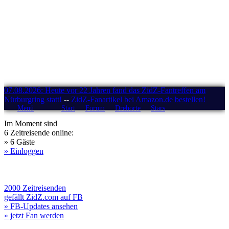
07.08.2026: Heute vor 22 Jahren fand das ZidZ-Fantreffen am
Nürburgring statt!
--
ZidZ-Fanartikel bei Amazon.de bestellen!
Menü
Start
Forum
Drehorte
Stars
Im Moment sind
6 Zeitreisende online:
» 6 Gäste
» Einloggen
2000 Zeitreisenden
gefällt ZidZ.com auf FB
» FB-Updates ansehen
» jetzt Fan werden