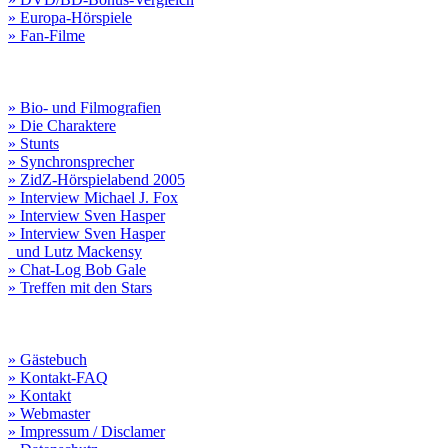
» Europa-Hörspiele
» Fan-Filme
» Bio- und Filmografien
» Die Charaktere
» Stunts
» Synchronsprecher
» ZidZ-Hörspielabend 2005
» Interview Michael J. Fox
» Interview Sven Hasper
» Interview Sven Hasper
und Lutz Mackensy
» Chat-Log Bob Gale
» Treffen mit den Stars
» Gästebuch
» Kontakt-FAQ
» Kontakt
» Webmaster
» Impressum / Disclamer