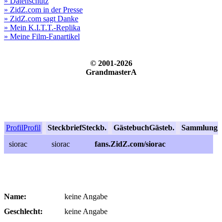
» Datenschutz
» ZidZ.com in der Presse
» ZidZ.com sagt Danke
» Mein K.I.T.T.-Replika
» Meine Film-Fanartikel
© 2001-2026
GrandmasterA
Profil
Profil
Steckbrief
Steckb.
Gästebuch
Gästeb.
Sammlung
S
siorac
siorac
fans.ZidZ.com/siorac
Name:
keine Angabe
Geschlecht:
keine Angabe