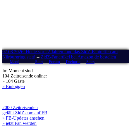
07.08.2026: Heute vor 22 Jahren fand das ZidZ-Fantreffen am
Nürburgring statt!
--
ZidZ-Fanartikel bei Amazon.de bestellen!
Menü
Start
Forum
Drehorte
Stars
Im Moment sind
104 Zeitreisende online:
» 104 Gäste
» Einloggen
2000 Zeitreisenden
gefällt ZidZ.com auf FB
» FB-Updates ansehen
» jetzt Fan werden