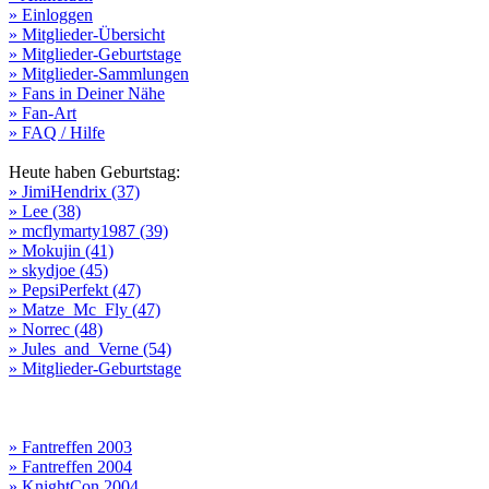
» Einloggen
» Mitglieder-Übersicht
» Mitglieder-Geburtstage
» Mitglieder-Sammlungen
» Fans in Deiner Nähe
» Fan-Art
» FAQ / Hilfe
Heute haben Geburtstag:
» JimiHendrix (37)
» Lee (38)
» mcflymarty1987 (39)
» Mokujin (41)
» skydjoe (45)
» PepsiPerfekt (47)
» Matze_Mc_Fly (47)
» Norrec (48)
» Jules_and_Verne (54)
» Mitglieder-Geburtstage
» Fantreffen 2003
» Fantreffen 2004
» KnightCon 2004