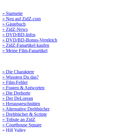
» Startseite
» Neu auf ZidZ.com
» Gästebuch
» ZidZ-News
» DVD/BD-Infos
» DVD/BD-Bonus-Vergleich
» ZidZ-Fanartikel kaufen
» Meine Film-Fanartikel
» Die Charaktere
» Wusstest Du das?
» Film-Fehler
» Fragen & Antworten
» Die Drehorte
» Der DeLorean
» Herausgeschnitten
» Alternative Drehbücher
» Drehbücher & Scripte
» Tribute an ZidZ
» Courthouse Square
» Hill Valley