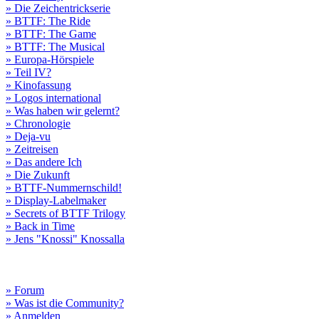
» Die Zeichentrickserie
» BTTF: The Ride
» BTTF: The Game
» BTTF: The Musical
» Europa-Hörspiele
» Teil IV?
» Kinofassung
» Logos international
» Was haben wir gelernt?
» Chronologie
» Deja-vu
» Zeitreisen
» Das andere Ich
» Die Zukunft
» BTTF-Nummernschild!
» Display-Labelmaker
» Secrets of BTTF Trilogy
» Back in Time
» Jens "Knossi" Knossalla
» Forum
» Was ist die Community?
» Anmelden