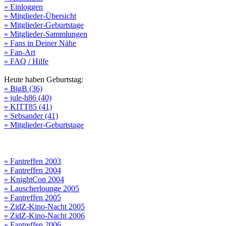
» Einloggen
» Mitglieder-Übersicht
» Mitglieder-Geburtstage
» Mitglieder-Sammlungen
» Fans in Deiner Nähe
» Fan-Art
» FAQ / Hilfe
Heute haben Geburtstag:
» BigB (36)
» jule-h86 (40)
» KITT85 (41)
» Sebsander (41)
» Mitglieder-Geburtstage
» Fantreffen 2003
» Fantreffen 2004
» KnightCon 2004
» Lauscherlounge 2005
» Fantreffen 2005
» ZidZ-Kino-Nacht 2005
» ZidZ-Kino-Nacht 2006
» Fantreffen 2006