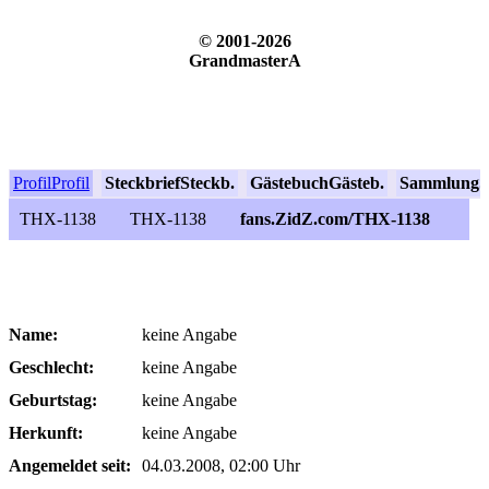
© 2001-2026
GrandmasterA
Profil
Profil
Steckbrief
Steckb.
Gästebuch
Gästeb.
Sammlung
S
THX-1138
THX-1138
fans.ZidZ.com/THX-1138
Name:
keine Angabe
Geschlecht:
keine Angabe
Geburtstag:
keine Angabe
Herkunft:
keine Angabe
Angemeldet seit:
04.03.2008, 02:00 Uhr