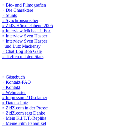
» Bio- und Filmografien
» Die Charaktere
» Stunts
» Synchronsprecher
» ZidZ-Hörspielabend 2005
» Interview Michael J. Fox
» Interview Sven Hasper
» Interview Sven Hasper
und Lutz Mackensy
» Chat-Log Bob Gale
» Treffen mit den Stars
» Gästebuch
» Kontakt-FAQ
» Kontakt
» Webmaster
» Impressum / Disclamer
» Datenschutz
» ZidZ.com in der Presse
» ZidZ.com sagt Danke
» Mein K.I.T.T.-Replika
» Meine Film-Fanartikel