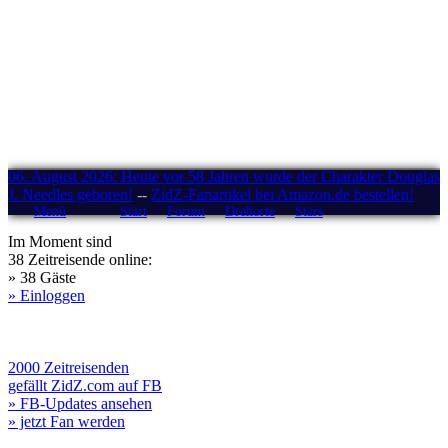
06. August 2026: Heute vor 58 Jahren wurde der Charakter Douglas
J. Needles geboren!
--
ZidZ-Fanartikel bei Amazon.de bestellen!
Menü
Start
Forum
Drehorte
Stars
Im Moment sind
38 Zeitreisende online:
» 38 Gäste
» Einloggen
2000 Zeitreisenden
gefällt ZidZ.com auf FB
» FB-Updates ansehen
» jetzt Fan werden