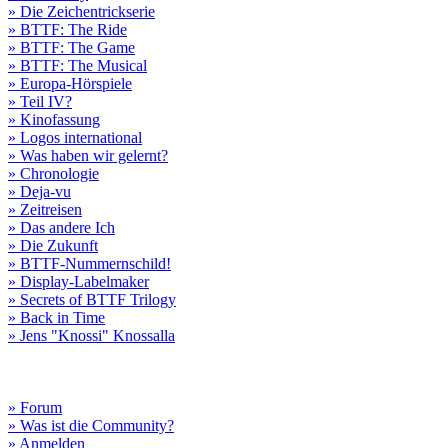
» Die Zeichentrickserie
» BTTF: The Ride
» BTTF: The Game
» BTTF: The Musical
» Europa-Hörspiele
» Teil IV?
» Kinofassung
» Logos international
» Was haben wir gelernt?
» Chronologie
» Deja-vu
» Zeitreisen
» Das andere Ich
» Die Zukunft
» BTTF-Nummernschild!
» Display-Labelmaker
» Secrets of BTTF Trilogy
» Back in Time
» Jens "Knossi" Knossalla
» Forum
» Was ist die Community?
» Anmelden