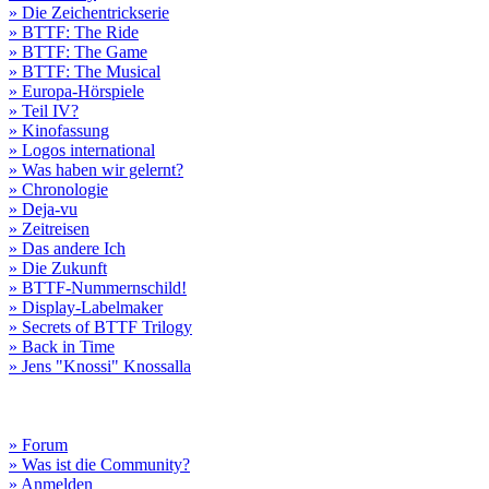
» Die Zeichentrickserie
» BTTF: The Ride
» BTTF: The Game
» BTTF: The Musical
» Europa-Hörspiele
» Teil IV?
» Kinofassung
» Logos international
» Was haben wir gelernt?
» Chronologie
» Deja-vu
» Zeitreisen
» Das andere Ich
» Die Zukunft
» BTTF-Nummernschild!
» Display-Labelmaker
» Secrets of BTTF Trilogy
» Back in Time
» Jens "Knossi" Knossalla
» Forum
» Was ist die Community?
» Anmelden