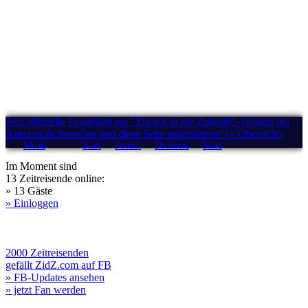
Jetzt offizielle Fanartikel zur "Zurück in die Zukunft"-Trilogie bei
Amazon.de bestellen und diese Seite unterstützen! (» Übersicht)
Menü
Start
Forum
Drehorte
Stars
Im Moment sind
13 Zeitreisende online:
» 13 Gäste
» Einloggen
2000 Zeitreisenden
gefällt ZidZ.com auf FB
» FB-Updates ansehen
» jetzt Fan werden