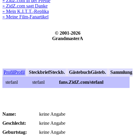
» ZidZ.com in der Presse
» ZidZ.com sagt Danke
» Mein K.I.T.T.-Replika
» Meine Film-Fanartikel
© 2001-2026
GrandmasterA
Profil
Profil
Steckbrief
Steckb.
Gästebuch
Gästeb.
Sammlung
S
stefanl
stefanl
fans.ZidZ.com/stefanl
Name:
keine Angabe
Geschlecht:
keine Angabe
Geburtstag:
keine Angabe