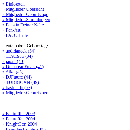
» Einloggen
» Mitglieder-Übersicht
» Mitglieder-Geburtstage
» Mitglieder-Sammlungen
» Fans in Deiner Nähe
» Fan-Art
» FAQ / Hilfe
Heute haben Geburtstag:
» andidaneck (34)
» 11.9.1985 (34)
» japan (40)
» DeLoreanFreak (41)
» Aika (43)
» DJFuture (44)
» TURRICAN (49)
» bastinado (53)
» Mitglieder-Geburtstage
» Fantreffen 2003
» Fantreffen 2004
» KnightCon 2004
» Lauscherlounge 2005