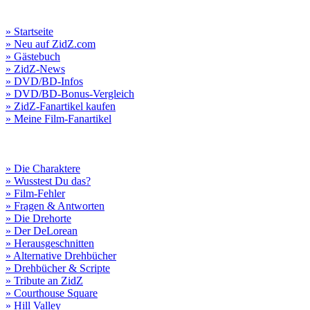
» Startseite
» Neu auf ZidZ.com
» Gästebuch
» ZidZ-News
» DVD/BD-Infos
» DVD/BD-Bonus-Vergleich
» ZidZ-Fanartikel kaufen
» Meine Film-Fanartikel
» Die Charaktere
» Wusstest Du das?
» Film-Fehler
» Fragen & Antworten
» Die Drehorte
» Der DeLorean
» Herausgeschnitten
» Alternative Drehbücher
» Drehbücher & Scripte
» Tribute an ZidZ
» Courthouse Square
» Hill Valley