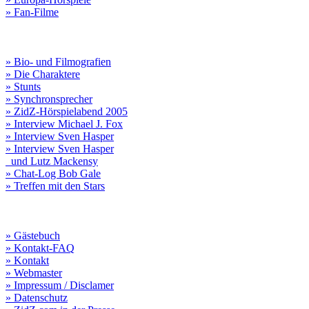
» Fan-Filme
» Bio- und Filmografien
» Die Charaktere
» Stunts
» Synchronsprecher
» ZidZ-Hörspielabend 2005
» Interview Michael J. Fox
» Interview Sven Hasper
» Interview Sven Hasper
und Lutz Mackensy
» Chat-Log Bob Gale
» Treffen mit den Stars
» Gästebuch
» Kontakt-FAQ
» Kontakt
» Webmaster
» Impressum / Disclamer
» Datenschutz