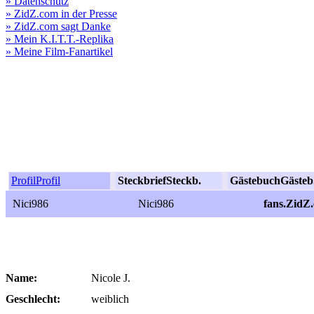
» Datenschutz
» ZidZ.com in der Presse
» ZidZ.com sagt Danke
» Mein K.I.T.T.-Replika
» Meine Film-Fanartikel
Profil
Profil
Steckbrief
Steckb.
Gästebuch
Gästeb
Nici986
Nici986
fans.ZidZ
Name:
Nicole J.
Geschlecht:
weiblich