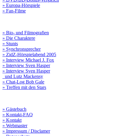
» Europa-Hörspiele
» Fan-Filme
» Bio- und Filmografien
» Die Charaktere
» Stunts
» Synchronsprecher
» ZidZ-Hörspielabend 2005
» Interview Michael J. Fox
» Interview Sven Hasper
» Interview Sven Hasper
und Lutz Mackensy
» Chat-Log Bob Gale
» Treffen mit den Stars
» Gästebuch
» Kontakt-FAQ
» Kontakt
» Webmaster
» Impressum / Disclamer