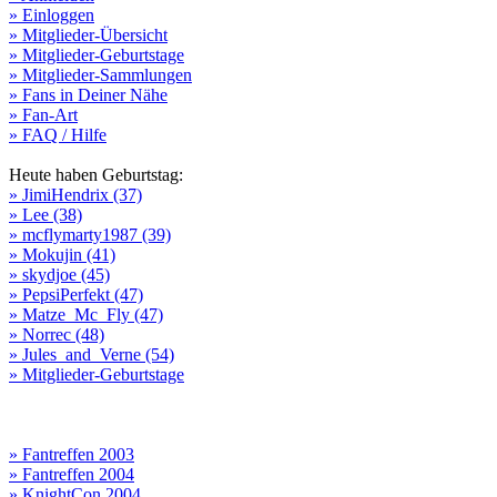
» Einloggen
» Mitglieder-Übersicht
» Mitglieder-Geburtstage
» Mitglieder-Sammlungen
» Fans in Deiner Nähe
» Fan-Art
» FAQ / Hilfe
Heute haben Geburtstag:
» JimiHendrix (37)
» Lee (38)
» mcflymarty1987 (39)
» Mokujin (41)
» skydjoe (45)
» PepsiPerfekt (47)
» Matze_Mc_Fly (47)
» Norrec (48)
» Jules_and_Verne (54)
» Mitglieder-Geburtstage
» Fantreffen 2003
» Fantreffen 2004
» KnightCon 2004