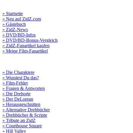
» Startseite
» Neu auf ZidZ.com
» Gästebuch
» ZidZ-News
» DVD/BD-Infos
» DVD/BD-Bonus-Vergleich
» ZidZ-Fanartikel kaufen
» Meine Film-Fanartikel
» Die Charaktere
» Wusstest Du das?
» Film-Fehler
» Fragen & Antworten
» Die Drehorte
» Der DeLorean
» Herausgeschnitten
» Alternative Drehbücher
» Drehbücher & Scripte
» Tribute an ZidZ
» Courthouse Square
» Hill Valley