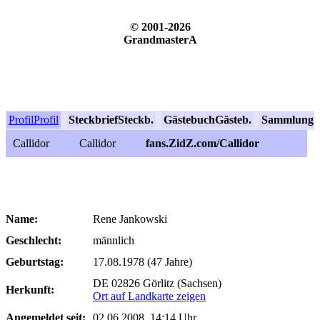
© 2001-2026
GrandmasterA
Profil
Profil
Steckbrief
Steckb.
Gästebuch
Gästeb.
Sammlung
S
Callidor
Callidor
fans.ZidZ.com/Callidor
Name:
Rene Jankowski
Geschlecht:
männlich
Geburtstag:
17.08.1978 (47 Jahre)
DE 02826 Görlitz (Sachsen)
Herkunft:
Ort auf Landkarte zeigen
Angemeldet seit:
02.06.2008, 14:14 Uhr