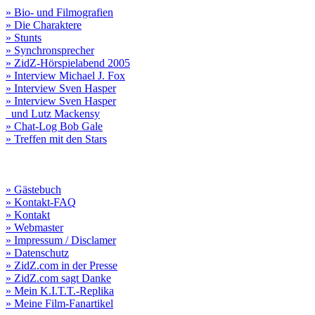
» Bio- und Filmografien
» Die Charaktere
» Stunts
» Synchronsprecher
» ZidZ-Hörspielabend 2005
» Interview Michael J. Fox
» Interview Sven Hasper
» Interview Sven Hasper
und Lutz Mackensy
» Chat-Log Bob Gale
» Treffen mit den Stars
» Gästebuch
» Kontakt-FAQ
» Kontakt
» Webmaster
» Impressum / Disclamer
» Datenschutz
» ZidZ.com in der Presse
» ZidZ.com sagt Danke
» Mein K.I.T.T.-Replika
» Meine Film-Fanartikel