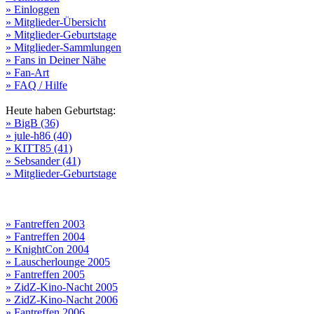
» Einloggen
» Mitglieder-Übersicht
» Mitglieder-Geburtstage
» Mitglieder-Sammlungen
» Fans in Deiner Nähe
» Fan-Art
» FAQ / Hilfe
Heute haben Geburtstag:
» BigB (36)
» jule-h86 (40)
» KITT85 (41)
» Sebsander (41)
» Mitglieder-Geburtstage
» Fantreffen 2003
» Fantreffen 2004
» KnightCon 2004
» Lauscherlounge 2005
» Fantreffen 2005
» ZidZ-Kino-Nacht 2005
» ZidZ-Kino-Nacht 2006
» Fantreffen 2006