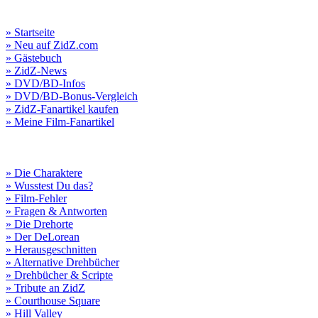
» Startseite
» Neu auf ZidZ.com
» Gästebuch
» ZidZ-News
» DVD/BD-Infos
» DVD/BD-Bonus-Vergleich
» ZidZ-Fanartikel kaufen
» Meine Film-Fanartikel
» Die Charaktere
» Wusstest Du das?
» Film-Fehler
» Fragen & Antworten
» Die Drehorte
» Der DeLorean
» Herausgeschnitten
» Alternative Drehbücher
» Drehbücher & Scripte
» Tribute an ZidZ
» Courthouse Square
» Hill Valley