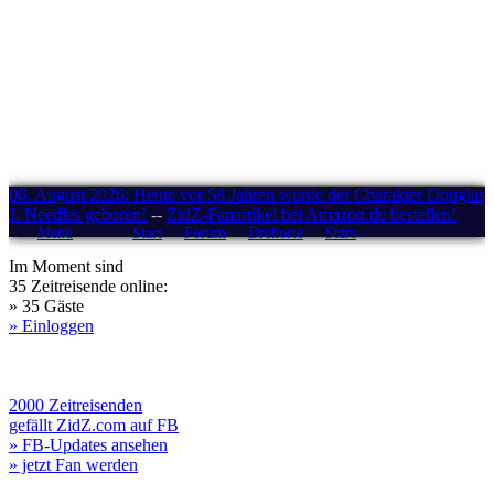
06. August 2026: Heute vor 58 Jahren wurde der Charakter Douglas
J. Needles geboren!
--
ZidZ-Fanartikel bei Amazon.de bestellen!
Menü
Start
Forum
Drehorte
Stars
Im Moment sind
35 Zeitreisende online:
» 35 Gäste
» Einloggen
2000 Zeitreisenden
gefällt ZidZ.com auf FB
» FB-Updates ansehen
» jetzt Fan werden