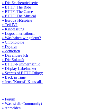
» Die Zeichentrickserie
» BTTF: The Ride
» BTTF: The Game
» BTTF: The Musical
» Europa-Hörspiele
» Teil IV?
» Kinofassung
» Logos international
» Was haben wir gelernt?
» Chronologie
» Deja-vu
» Zeitreisen
» Das andere Ich
» Die Zukunft
» BTTF-Nummernschild!
» Display-Labelmaker
» Secrets of BTTF Trilogy
» Back in Time
» Jens "Knossi" Knossalla
» Forum
» Was ist die Community?
» Anmelden